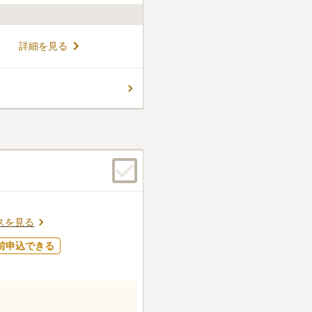
ある和光寺が管理している墓
詳細を見る
の中にお骨が入りますが、家
最大6人まで一緒の納骨堂に入
く、友人同士や個人でも利用
コメントの続きを読む
い衝撃耐性を持つ六角形のハ
養墓として安心できる作りに
ん。
スを見る
前申込できる