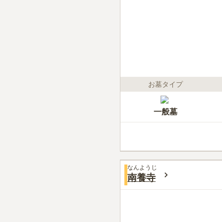
お墓タイプ
一般墓
なんようじ
南養寺