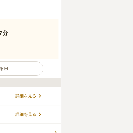
7分
る
に親しまれているお寺です。
詳細を見る
ど数々の建物が国立市の文化財
川駅」から徒歩でアクセスで
るので、買い物や休憩もしや
コメントの続きを読む
詳細を見る
文化館」に隣接しているの
こともできます。国立市周辺