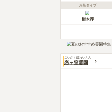
お墓タイプ
樹木葬
こいがくぼれいえん
恋ヶ窪霊園