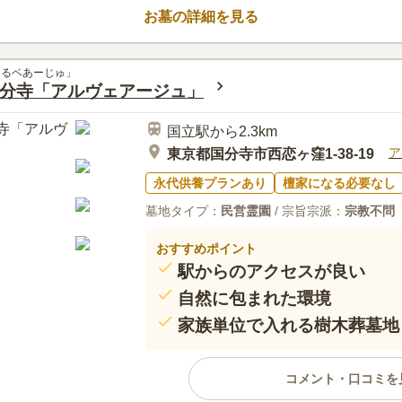
3.0
みんなの評価
口コミ
5
お墓の詳細を見る
住宅地の中の霊園であるため。周
50代
男性
く、不便であり、いつもなんとかならない
あるベあーじゅ」
分寺「アルヴェアージュ」
国立駅から2.3km
ア
東京都国分寺市西恋ヶ窪1-38-19
永代供養プランあり
檀家になる必要なし
墓地タイプ：
民営霊園
/ 宗旨宗派：
宗教不問
おすすめポイント
駅からのアクセスが良い
自然に包まれた環境
家族単位で入れる樹木葬墓地
コメント・口コミを