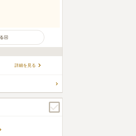
る
、境内には傾城墓（石塔）と
詳細を見る
す。歴史と伝統を感じながら
。 各種斎場も備えており、家
も行えます。売店もあるので
コメントの続きを読む
駐車場も完備しているのでお車