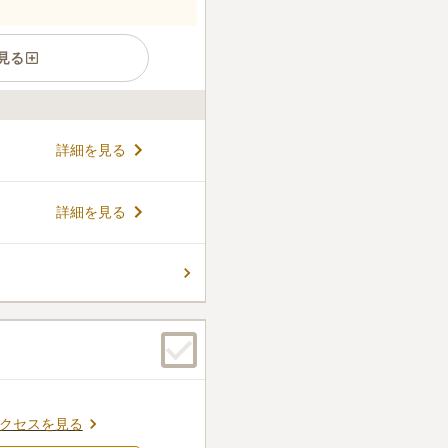
見る
市にある民営霊園です。住宅
詳細を見る
滝之院という寺院があり、と
境です。2段にわかれた霊園は
がついています。集合墓「和
コメントの続きを読む
詳細を見る
れ高級感がありますが、円形
れているため、かわいらしい
ん。
クセスを見る