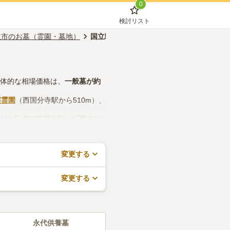
0
検討リスト
立市のお墓（霊園・墓地）
国立駅のお墓（霊園・墓地）
具体的な相場価格は、
一般墓
が約
窪霊園
（西国分寺駅から510m）、
などの設備や管理体制、近隣での
で、活用してみてください。
変更する
変更する
永代供養墓