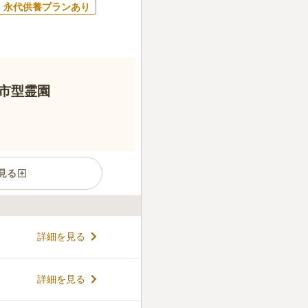
永代供養プランあり
市型霊園
見る
ら徒歩1分と近く、美しい国分
詳細を見る
りお参りが出来ます。宗旨宗
利用が可能です。
コメントの続きを読む
詳細を見る