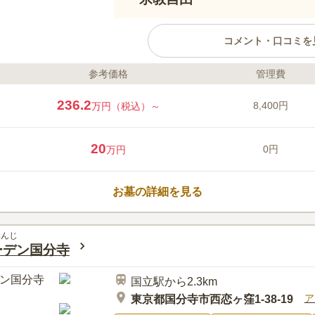
コメント・口コミを
参考価格
管理費
ライフドット編集部のコメント
国立ふれあい霊園は、東京都国立
236.2
8,400円
万円（税込）～
街の中にある霊園ですが、隣には
ころどころに田畑がある静かな環
日当たりが良く、階段には手すり
20
0円
万円
（やわらぎ）」は、黒色で統一さ
の墓石の中央に桜の花があしらわ
口コミ評価
雰囲気もあります。
この霊園はまだ誰からも評価されていませ
お墓の詳細を見る
ぶんじ
ーデン国分寺
国立駅から2.3km
ア
東京都国分寺市西恋ヶ窪1-38-19