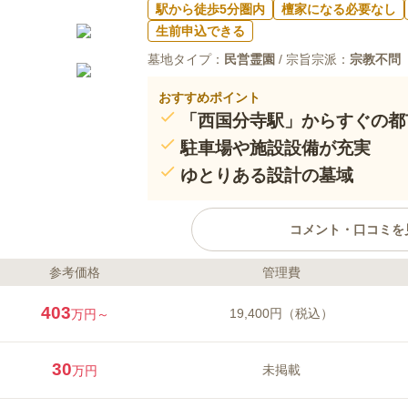
駅から徒歩5分圏内
檀家になる必要なし
生前申込できる
墓地タイプ：
民営霊園
/ 宗旨宗派：
宗教不問
おすすめポイント
「西国分寺駅」からすぐの都
駐車場や施設設備が充実
ゆとりある設計の墓域
コメント・口コミを
参考価格
管理費
ライフドット編集部のコメント
交通至便な都会型霊園です。駅か
403
19,400円（税込）
万円～
寺の街並みを一望しながらのんび
派は不問ですので、どなたでもご
30
未掲載
万円
口コミ評価