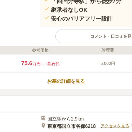
「西国分寺駅」から徒歩7分
継承者なしOK
安心のバリアフリー設計
コメント・口コミを見
参考価格
管理費
ライフドット編集部のコメント
武蔵野の豊かな自然に囲まれた霊園で
75.6
5,000円
万円～
+墓石代
一葉松があり悲恋の伝説を残していま
心穏やかにお参りすることができます
族葬や社葬まで幅広く利用でき、法事
お墓の詳細を見る
身軽にお参りすることができます。 
でお越しの際も安心です。
口コミ評価
この霊園はまだ誰からも評価されていません。
国立駅から2.9km
アクセスを見る
東京都国立市谷保6218