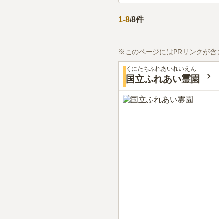
1
-
8
/
8
件
※このページにはPRリンクが含
くにたちふれあいれいえん
国立ふれあい霊園