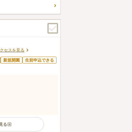
件
囲に食事ができる店党はな
かと思う。近くにお店もない
口コミの続きを読む
クセスを見る
新規開園
生前申込できる
見る