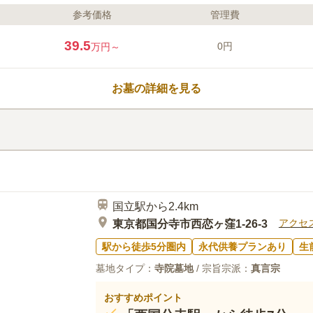
参考価格
管理費
ライフドット編集部のコメント
武蔵野の豊かな自然が残る、歴史
39.5
0円
万円～
地です。一人ひとり九谷焼の骨壺
族全員で眠ることができるよう、
ることができます。家族だけでな
お墓の詳細を見る
することが可能です。納骨堂は高
ニカム構造になっており、永代供
口コミ評価
なっています。
この霊園はまだ誰からも評価されていませ
国立駅から2.4km
アクセ
東京都国分寺市西恋ヶ窪1-26-3
駅から徒歩5分圏内
永代供養プランあり
生
墓地タイプ：
寺院墓地
/ 宗旨宗派：
真言宗
おすすめポイント