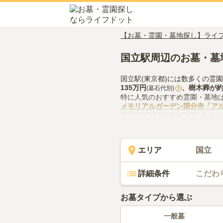
【お墓・霊園・墓地探し】ライ
国立駅周辺のお墓・墓
国立駅(東京都)には数多くの霊
135万円
、
樹木葬
が
(墓石代別)
?
特に人気のおすすめ霊園・墓地
メモリアルガーデン国分寺「ア
国立駅(東京都)でお墓探しをす
供花やお線香の入手方法などを
エリア
国立
詳細条件
こだわ
お墓タイプから選ぶ
一般墓