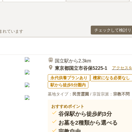
チェックして検討リ
まれています
国立駅から2.3km
アクセス
東京都国立市谷保5225-1
永代供養プランあり
檀家になる必要なし
駅から徒歩5分圏内
墓地タイプ：
民営霊園
/ 宗旨宗派：
宗教不問
おすすめポイント
谷保駅から徒歩約3分
お墓を2種類から選べる
宗教自由