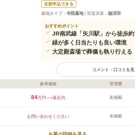
生前申込できる
墓地タイプ：
寺院墓地
/ 宗旨宗派：
臨済宗
おすすめポイント
JR南武線「矢川駅」から徒歩約
緑が多く日当たりも良い環境
大定殿斎場で葬儀も執り行える
コメント・口コミを見
参考価格
管理費
ライフドット編集部のコメント
南養寺は、国立市谷保で古くから地域
84
未掲載
万円～
+墓石代
1347年創建で、山門・本堂・鐘楼な
に指定されています。最寄り駅の「矢
きる他、近隣にコンビニや喫茶店もあ
未掲載
お問い合わせください
すい便利な環境です。「くにたち郷土
で、お参りと共に地域の歴史に親しむ
口コミ評価
でお墓をお探しの方におすすめです。
この霊園はまだ誰からも評価されていません。
お墓の詳細を見る