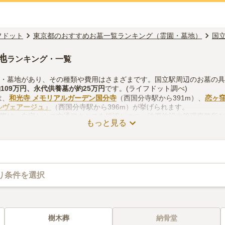
フドット
東京都のおすすめお墓一覧ランキング（霊園・墓地）
国
地
ランキング・一覧
園・墓地があり、その種類や費用はさまざまです。国立駅周辺のお墓の
約
109万円
、
永代供養墓
が約
25万円
です。(ライフドット調べ)
は、
和光寺 メモリアルガーデン国分寺
（西国分寺駅から391m）、
恋ヶ
ルヴェアージュ」
（西国分寺駅から396m）が挙げられます。
る際は、自宅からの交通アクセスを確認しつつ、法要施設や管理事務所
もっと見る
考慮して選ぶとよいでしょう。資料請求や見学予約が無料でできますの
り条件を選択
樹木葬
納骨堂