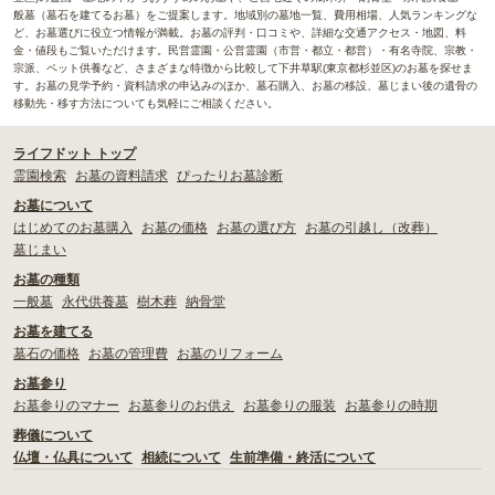
般墓（墓石を建てるお墓）をご提案します。地域別の墓地一覧、費用相場、人気ランキングな
ど、お墓選びに役立つ情報が満載。お墓の評判・口コミや、詳細な交通アクセス・地図、料
金・値段もご覧いただけます。民営霊園・公営霊園（市営・都立・都営）・有名寺院、宗教・
宗派、ペット供養など、さまざまな特徴から比較して下井草駅(東京都杉並区)のお墓を探せま
す。お墓の見学予約・資料請求の申込みのほか、墓石購入、お墓の移設、墓じまい後の遺骨の
移動先・移す方法についても気軽にご相談ください。
ライフドット トップ
霊園検索
お墓の資料請求
ぴったりお墓診断
お墓について
はじめてのお墓購入
お墓の価格
お墓の選び方
お墓の引越し（改葬）
墓じまい
お墓の種類
一般墓
永代供養墓
樹木葬
納骨堂
お墓を建てる
墓石の価格
お墓の管理費
お墓のリフォーム
お墓参り
お墓参りのマナー
お墓参りのお供え
お墓参りの服装
お墓参りの時期
葬儀について
仏壇・仏具について
相続について
生前準備・終活について