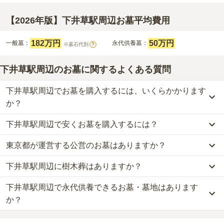
【2026年版】下井草駅周辺お墓平均費用
182万円
50万円
一般墓：
永代供養墓：
※墓石代別
?
下井草駅周辺のお墓に関するよくある質問
下井草駅周辺でお墓を購入するには、いくらかかります
か？
下井草駅周辺で安くお墓を購入するには？
下井草駅周辺
での購入費用の目安は、
一般墓が約349万円、永代供
養墓が約50万円
です。
東京都が運営する公営のお墓はありますか？
下井草駅周辺
で一番安価な
お墓
は、
観蔵院墓苑
の
永代供養墓
で、
50
一般墓を建てる場合は、「永代使用料（土地代）」と「墓石代」の
万円
からお求めいただけます。
2つが主な費用となります。
下井草駅周辺に樹木葬はありますか？
下井草駅周辺
には、公営の霊園の掲載がありません。
一般的に最も費用を抑えられるのは、他の方のご遺骨と一緒に埋葬
下井草駅周辺
の一般墓の永代使用料の平均は
182万円
で、墓石代は
一方で、
東京都
内には、県または市区町村が運営する公営の霊園が
する
「合祀墓（ごうしぼ）」
と呼ばれるタイプです。個別のお墓に
東京都の平均
166.9万円
です。いずれも区画の広さや墓石の大き
下井草駅周辺で永代供養できるお墓・墓地はあります
下井草駅周辺
には、樹木葬の掲載がありません。
16
件あります。
比べて省スペースで管理の手間がかからないため、費用が安く設定
さ・素材によって変わります。
自然葬をお考えの場合は、海洋散骨もご検討ください。
か？
されています。
樹木葬・納骨堂・永代供養墓は、基本的に墓石代がかからず、永代
公営霊園は民営の霊園と異なり、契約にあたって応募資格が設けら
価格の目安は、1名あたり5万円〜30万円程度です。
使用料のみかかります。
下井草駅周辺
には、永代供養できるお墓・墓地が
1
件あります。
れているケースがほとんどです。