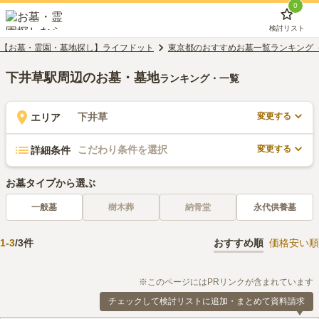
0
検討リスト
【お墓・霊園・墓地探し】ライフドット
東京都のおすすめお墓一覧ランキング
下井草駅周辺のお墓・墓地
ランキング・一覧
変更する
下井草
エリア
変更する
こだわり条件を選択
詳細条件
お墓タイプから選ぶ
一般墓
樹木葬
納骨堂
永代供養墓
1
-
3
/
3
件
おすすめ順
価格安い順
※このページにはPRリンクが含まれています
チェックして検討リストに追加・まとめて資料請求