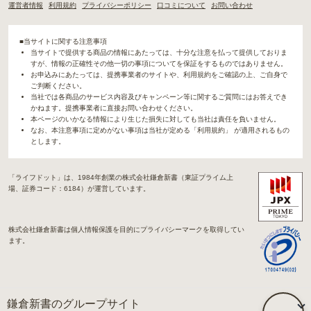
運営者情報
利用規約
プライバシーポリシー
口コミについて
お問い合わせ
■当サイトに関する注意事項
当サイトで提供する商品の情報にあたっては、十分な注意を払って提供しておりま
すが、情報の正確性その他一切の事項についてを保証をするものではありません。
お申込みにあたっては、提携事業者のサイトや、利用規約をご確認の上、ご自身で
ご判断ください。
当社では各商品のサービス内容及びキャンペーン等に関するご質問にはお答えでき
かねます。提携事業者に直接お問い合わせください。
本ページのいかなる情報により生じた損失に対しても当社は責任を負いません。
なお、本注意事項に定めがない事項は当社が定める「利用規約」 が適用されるもの
とします。
「ライフドット」は、1984年創業の株式会社鎌倉新書（東証プライム上
場、証券コード：6184）が運営しています。
株式会社鎌倉新書は個人情報保護を目的にプライバシーマークを取得してい
ます。
鎌倉新書のグループサイト