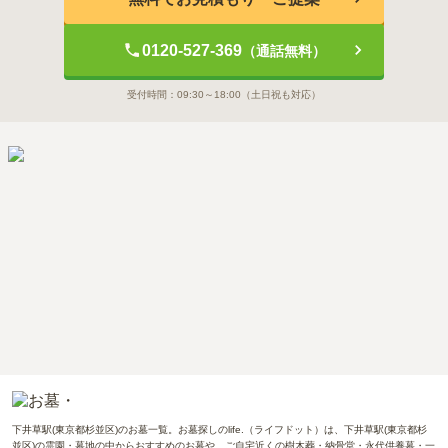
0120-527-369
（通話無料）
受付時間：
09:30～18:00
（土日祝も対応）
下井草駅(東京都杉並区)のお墓一覧。お墓探しのlife.（ライフドット）は、下井草駅(東京都杉
並区)の霊園・墓地の中からおすすめのお墓や、ご自宅近くの樹木葬・納骨堂・永代供養墓・一