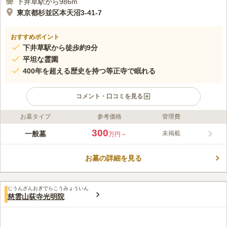
下井草駅から986m
東京都杉並区本天沼3-41-7
おすすめポイント
下井草駅から徒歩約9分
平坦な霊園
400年を超える歴史を持つ等正寺で眠れる
コメント・口コミを見る
お墓タイプ
参考価格
管理費
ライフドット編集部のコメント
等正寺は浄土真宗本願寺派の寺院で、本尊は江戸時代初期の作と
300
一般墓
未掲載
万円～
いわれる阿弥陀如来立像です。最寄り駅から徒歩圏内で、近くの
バス停からも徒歩数分と、アクセスが良い立地です。墓地は寺院
お墓の詳細を見る
の斜向かいにあり、広々として日当たりが良く、明るい雰囲気に
コメントの続きを読む
包まれています。入り口にはスロープ付きの階段があり、墓域は
平坦になっているので、お墓参りがしやすいです。
口コミ評価
じうんざんおぎでらこうみょういん
この霊園はまだ誰からも評価されていません。
慈雲山荻寺光明院