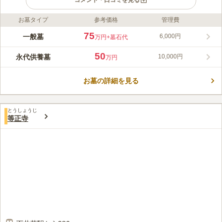
コメント・口コミを見る
お墓タイプ
参考価格
管理費
ライフドット編集部のコメント
西武池袋線「練馬高野台駅」から徒8分、駐車場も完備している
75
一般墓
6,000円
万円
+墓石代
ので、車でのアクセスも便利です。 慈雲山曼荼羅寺観蔵院と称
している真言宗智山派の寺院で、本堂にいる本尊は不動明王です
50
永代供養墓
10,000円
万円
が、 境内にある薬師堂では薬師瑠璃光如来が本尊となり、日の
コメントの続きを読む
出薬師と称されて地元の人の信仰を集めている親しみやすいで
す。 境内にはたくさんの草木が植えられ、季節ごとに異なる花
お墓の詳細を見る
口コミ評価
を見に参拝にお越しいただく楽しみになります。
3.9
みんなの評価
口コミ
4
件
最寄り駅には花屋があり、お墓参りに行くにはスーパーがあるの
50代
男性
とうしょうじ
でろうそく、お供え物を購入するには便利です。
等正寺
口コミの続きを読む