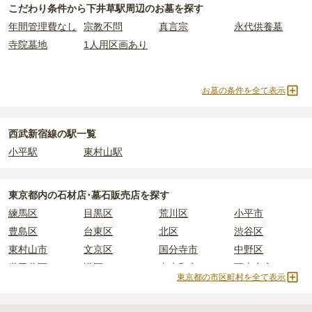
こだわり条件から
下井草駅周辺
のお墓を探す
詳しくは、
下井草駅周辺
の永代供養の一覧
をご覧ください。
主な条件として、遺骨がすでにある、該当の市区町村に一定年数以
下井草駅周辺
で安価なお墓を探したい場合は、
価格の安い順
で並び
なお、お墓によっては以下の費用が別途かかる場合があります。
年間管理費なし
宗教不問
真言宗
永代供養墓
上住んでいるなどが挙げられます。
替えてお墓を探すのがおすすめです。
・
開眼法要の費用
：お墓を新しく建てた際に行う儀式のための費
条件を満たさない場合は、申し込み自体ができないことも多いた
寺院墓地
1人用区画あり
用。僧侶に渡すお布施がかかります。
め、事前の確認が重要です。
・
納骨式の費用
：お墓に遺骨を納める儀式のための費用。僧侶に渡
契約条件の詳細は、各霊園のページをご確認いただくか、資料請求
すお布施、会食などの費用がかかります。
よりお問い合わせください。
お墓の条件を全て表示
・
年間管理費
：お墓の管理費。契約後、毎年発生するケースがあり
ます。
西武新宿線の駅一覧
正確な費用は、区画や石材の選び方によって大きく変わるため、見
小平駅
東村山駅
積もりを取るまで確定しません。
現地見学では、担当者に「提示金額以外にかかる費用はないか」を
必ず確認することをおすすめします。
東京都
内の石材店･墓石販売店を探す
現地への見学が難しい場合は、資料請求でも各霊園の詳しい料金案
練馬区
目黒区
荒川区
小平市
内を取り寄せることができます。
豊島区
台東区
北区
渋谷区
東村山市
文京区
国分寺市
中野区
世田谷区
港区
東大和市
西東京市
東京都の市区町村を全て表示
立川市
奥多摩町
瑞穂町
江東区
小金井市
日の出町
品川区
三鷹市