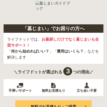
狛江市
町田市
府中市
江戸川区
羽村市
昭島市
あきる野市
青梅市
日野市
八王子市
大田区
中央区
多摩市
千代田区
調布市
足立区
「墓じまい」でお困りの方へ
東久留米市
葛飾区
墨田区
杉並区
新宿区
稲城市
板橋区
ライフドットでは、
お墓探しだけでなく墓じまいも全
面サポート！
「
何から始めればいい？
」「
費用はいくら？
」などを
解決します
３
＼ライフドットが選ばれる
つの理由／
手厚いサポート
無料お見積もり
立ち会い不要
無料でお見積もり・ご提案