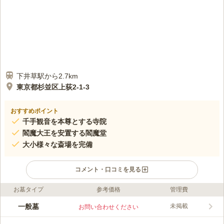
下井草駅から2.7km
東京都杉並区上荻2-1-3
おすすめポイント
千手観音を本尊とする寺院
閻魔大王を安置する閻魔堂
大小様々な斎場を完備
コメント・口コミを見る
お墓タイプ
参考価格
管理費
口コミ評価
この霊園はまだ誰からも評価されていません。
一般墓
未掲載
お問い合わせください