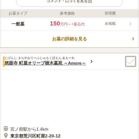
コメント・口コミを見る
お墓タイプ
参考価格
管理費
ライフドット編集部のコメント
四季折々にさまざまな趣きを見せる、静謐に包まれた境内には
150
一般墓
未掲載
万円～
+墓石代
2004年に復刻した不動明王を始め、大日如来、字母観音立像、
阿形像、吽形像など数多くの仏像が安置されていて楽しむことが
お墓の詳細を見る
できます。 500年の歴史を誇る瑞応寺は武蔵の名刹で、その歴史
コメントの続きを読む
の中に数多くの伝説が残っており、特に「夕顔姫」や「鐘ヶ淵伝
説」などが有名ですので、違った目線で見てみるのも面白いと思
口コミ評価
います。
じげんじ まちやおりーぶじゅもくぼえん あもーれ
この霊園はまだ誰からも評価されていません。
慈眼寺 町屋オリーブ樹木墓苑 ～Amore～
宮ノ前駅から1.4km
東京都荒川区町屋2-20-12