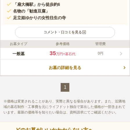
「扇大橋駅」から徒歩約6
名物の「勧進豆腐」
足立姫ゆかりの女性往生の寺
コメント・口コミを見る
お墓タイプ
参考価格
管理費
ライフドット編集部のコメント
日暮里・舎人ライナー「扇大橋駅」から徒歩6分、駅からは電柱
35
一般墓
0円
万円
+墓石代
案内板があるので迷うことなく辿りつけます。 またそのほかコ
ミュニティバスを利用してお越しいただくことも可能ですので、
お墓の詳細を見る
アクセス良好です。 性翁寺の名物には「勧進豆腐」があり、こ
コメントの続きを読む
れは2011年の法然上人没後800回から、法要の際など期間限定で
作られる人気のお豆腐です。
口コミ評価
この霊園はまだ誰からも評価されていません。
1
価格は変更されることがあり、実際と異なる場合があります。また、近隣地
域の墓石制作・工事費を元にライフドット独自で算出した価格が一部含まれて
います。最新の価格等を知りたい場合は、資料請求にてご確認ください。
どのお墓がいいかわからない方へ