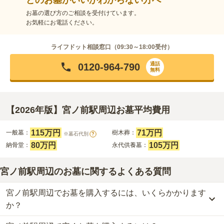
お墓の選び方のご相談を受付けています。
お気軽にお電話ください。
ライフドット相談窓口（
09:30～18:00
受付）
通話
0120-964-790
無料
【2026年版】宮ノ前駅周辺お墓平均費用
115万円
71万円
一般墓：
樹木葬：
※墓石代別
?
80万円
105万円
納骨堂：
永代供養墓：
宮ノ前駅周辺のお墓に関するよくある質問
宮ノ前駅周辺でお墓を購入するには、いくらかかります
か？