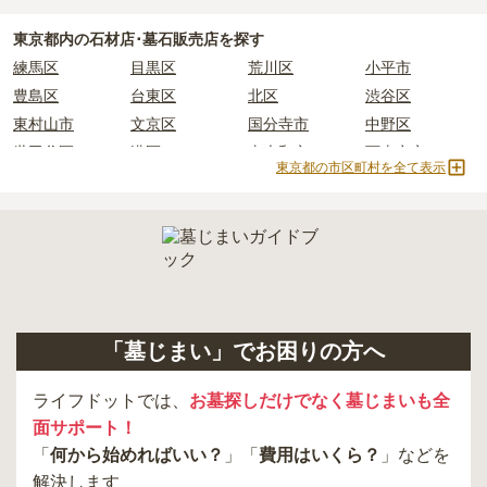
必ず確認することをおすすめします。
東京都
内の石材店･墓石販売店を探す
現地への見学が難しい場合は、資料請求でも各霊園の詳しい料金案
練馬区
目黒区
荒川区
小平市
内を取り寄せることができます。
豊島区
台東区
北区
渋谷区
東村山市
文京区
国分寺市
中野区
世田谷区
港区
東大和市
西東京市
東京都の市区町村を全て表示
立川市
奥多摩町
瑞穂町
江東区
小金井市
日の出町
品川区
三鷹市
狛江市
町田市
府中市
江戸川区
羽村市
昭島市
あきる野市
青梅市
日野市
八王子市
大田区
中央区
多摩市
千代田区
調布市
足立区
「墓じまい」でお困りの方へ
東久留米市
葛飾区
墨田区
杉並区
新宿区
稲城市
板橋区
ライフドットでは、
お墓探しだけでなく墓じまいも全
面サポート！
「
何から始めればいい？
」「
費用はいくら？
」などを
解決します