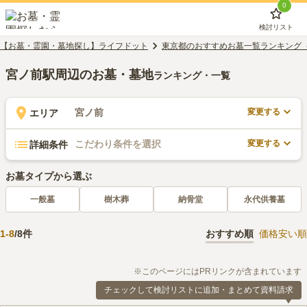
0
検討リスト
【お墓・霊園・墓地探し】ライフドット
東京都のおすすめお墓一覧ランキング
宮ノ前駅周辺のお墓・墓地
ランキング・一覧
変更する
宮ノ前
エリア
変更する
こだわり条件を選択
詳細条件
お墓タイプから選ぶ
一般墓
樹木葬
納骨堂
永代供養墓
1
-
8
/
8
件
おすすめ順
価格安い順
※このページにはPRリンクが含まれています
チェックして検討リストに追加・まとめて資料請求