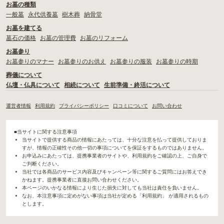
お墓の種類
一般墓
永代供養墓
樹木葬
納骨堂
お墓を建てる
墓石の価格
お墓の管理費
お墓のリフォーム
お墓参り
お墓参りのマナー
お墓参りのお供え
お墓参りの服装
お墓参りの時期
葬儀について
仏壇・仏具について
相続について
生前準備・終活について
運営者情報
利用規約
プライバシーポリシー
口コミについて
お問い合わせ
■当サイトに関する注意事項
当サイトで提供する商品の情報にあたっては、十分な注意を払って提供しておりま
すが、情報の正確性その他一切の事項についてを保証をするものではありません。
お申込みにあたっては、提携事業者のサイトや、利用規約をご確認の上、ご自身で
ご判断ください。
当社では各商品のサービス内容及びキャンペーン等に関するご質問にはお答えでき
かねます。提携事業者に直接お問い合わせください。
本ページのいかなる情報により生じた損失に対しても当社は責任を負いません。
なお、本注意事項に定めがない事項は当社が定める「利用規約」 が適用されるもの
とします。