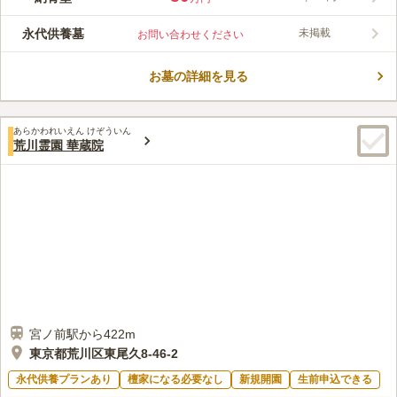
非常にいいのが特徴です。 屋内霊園ですので、雨の心配もな
く、またバリアフリー設備となっていているので、どなたでも不
永代供養墓
未掲載
お問い合わせください
便を感じることなくご利用いただけるようになっています。 建
コメントの続きを読む
物は素朴な外見ですが、個人を尊重する気持ちを深く示している
金色の絢爛な拝壇が魅力的です。
お墓の詳細を見る
口コミ評価
4.2
みんなの評価
口コミ
1
件
駅に近く、駅周辺には買い物をする場所や食事をする場所も沢山
50代
女性
あらかわれいえん けぞういん
あって便利であり、その割には騒々しくはなく、静かなところです。屋内
荒川霊園 華蔵院
にあるので、雨の日でも気にせず参拝することができます。
口コミの続きを読む
宮ノ前駅から422m
東京都荒川区東尾久8-46-2
永代供養プランあり
檀家になる必要なし
新規開園
生前申込できる