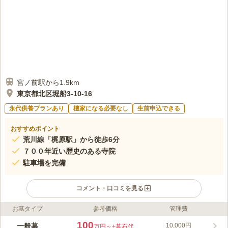
宮ノ前駅から1.9km
東京都北区堀船3-10-16
永代供養プランあり
檀家になる必要なし
生前申込できる
おすすめポイント
荒川線「梶原駅」から徒歩6分
７００年近い歴史のある寺院
駐車場を完備
コメント・口コミを見る
お墓タイプ
参考価格
管理費
ライフドット編集部のコメント
都電荒川線「梶原」から徒歩7分程と、歩いてお参りできるアク
100
一般墓
10,000円
万円～
+墓石代