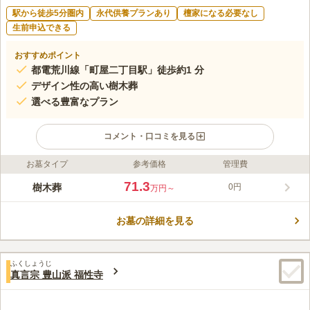
駅から徒歩5分圏内
永代供養プランあり
檀家になる必要なし
生前申込できる
おすすめポイント
都電荒川線「町屋二丁目駅」徒歩約1 分
デザイン性の高い樹木葬
選べる豊富なプラン
コメント・口コミを見る
お墓タイプ
参考価格
管理費
ライフドット編集部のコメント
都電荒川線「町屋二丁目駅」から徒歩約1分！東京メトロ千代田
71.3
樹木葬
0円
万円～
線・京成本線「町屋駅」からも徒歩約5分と、とても利便性の良
い場所にある樹木葬です。 将来安心の永代供養、生前でのお申
お墓の詳細を見る
込み可能で、法要施設も多変充実しており、まさに理想のお墓に
コメントの続きを読む
ふさわしい条件が整っています！ 「町屋オリーブ樹木墓苑 ～
Amore～」を管理・運営しているのは、慶長3年（1598年）に開
口コミ評価
創された「慈眼寺」です。真言宗のお寺ですが、樹木葬は宗教や
ふくしょうじ
この霊園はまだ誰からも評価されていません。
真言宗 豊山派 福性寺
宗派を限定せずどなたでも利用することができます。