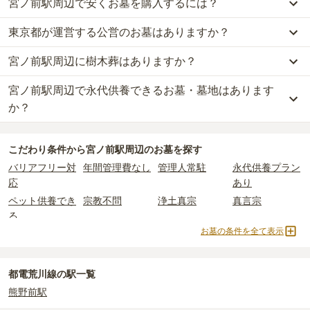
宮ノ前駅周辺で安くお墓を購入するには？
宮ノ前駅周辺
での購入費用の目安は、
一般墓が約282万円、樹木葬
が約71万円、納骨堂が約80万円、永代供養墓が約105万円
です。
東京都が運営する公営のお墓はありますか？
宮ノ前駅周辺
で一番安価な
お墓
は、
龍燈山 貞香院 木余り 性翁寺
の
一般墓を建てる場合は、「永代使用料（土地代）」と「墓石代」の
一般墓
で、
35万円
(墓石代別)
からお求めいただけます。
2つが主な費用となります。
宮ノ前駅周辺に樹木葬はありますか？
宮ノ前駅周辺
には、公営の霊園の掲載がありません。
一般的に最も費用を抑えられるのは、他の方のご遺骨と一緒に埋葬
宮ノ前駅周辺
の一般墓の永代使用料の平均は
115万円
で、墓石代は
一方で、
東京都
内には、県または市区町村が運営する公営の霊園が
する
「合祀墓（ごうしぼ）」
と呼ばれるタイプです。個別のお墓に
東京都の平均
166.9万円
です。いずれも区画の広さや墓石の大き
宮ノ前駅周辺で永代供養できるお墓・墓地はあります
宮ノ前駅周辺
には、
1
件の樹木葬があります。
16
件あります。
比べて省スペースで管理の手間がかからないため、費用が安く設定
さ・素材によって変わります。
詳しくは、
宮ノ前駅周辺
の樹木葬の一覧
をご覧ください。
か？
されています。
樹木葬・納骨堂・永代供養墓は、基本的に墓石代がかからず、永代
公営霊園は民営の霊園と異なり、契約にあたって応募資格が設けら
価格の目安は、1名あたり5万円〜30万円程度です。
使用料のみかかります。
宮ノ前駅周辺
には、永代供養できるお墓・墓地が
6
件あります。
れているケースがほとんどです。
こだわり条件から
宮ノ前駅周辺
のお墓を探す
詳しくは、
宮ノ前駅周辺
の永代供養の一覧
をご覧ください。
主な条件として、遺骨がすでにある、該当の市区町村に一定年数以
宮ノ前駅周辺
で安価なお墓を探したい場合は、
価格の安い順
で並び
なお、お墓によっては以下の費用が別途かかる場合があります。
バリアフリー対
年間管理費なし
管理人常駐
永代供養プラン
上住んでいるなどが挙げられます。
替えてお墓を探すのがおすすめです。
・
開眼法要の費用
：お墓を新しく建てた際に行う儀式のための費
応
あり
条件を満たさない場合は、申し込み自体ができないことも多いた
用。僧侶に渡すお布施がかかります。
め、事前の確認が重要です。
ペット供養でき
宗教不問
浄土真宗
真言宗
・
納骨式の費用
：お墓に遺骨を納める儀式のための費用。僧侶に渡
契約条件の詳細は、各霊園のページをご確認いただくか、資料請求
る
すお布施、会食などの費用がかかります。
よりお問い合わせください。
お墓の条件を全て表示
・
年間管理費
：お墓の管理費。契約後、毎年発生するケースがあり
浄土宗
樹木葬
納骨堂
永代供養墓
ます。
民営霊園
寺院墓地
2人用区画あり
都電荒川線の駅一覧
正確な費用は、区画や石材の選び方によって大きく変わるため、見
熊野前駅
積もりを取るまで確定しません。
現地見学では、担当者に「提示金額以外にかかる費用はないか」を