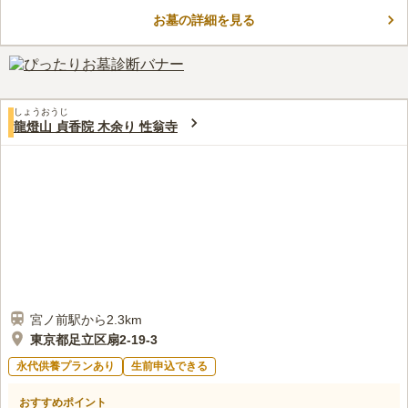
ー」から車で22分と、アクセス抜群な霊園です。全ての区画がバ
お墓の詳細を見る
リアフリー設計なので、車椅子の方や身体の不自由な方でも安心
コメントの続きを読む
してお参りすることができます。また、参道には水はけの良いイ
ンターロッキングを採用しています。 お墓は、多彩なデザイン
口コミ評価
と石種からお好みで選ぶことができます。
この霊園はまだ誰からも評価されていません。
しょうおうじ
龍燈山 貞香院 木余り 性翁寺
宮ノ前駅から2.3km
東京都足立区扇2-19-3
永代供養プランあり
生前申込できる
おすすめポイント