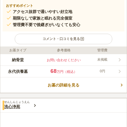
おすすめポイント
アクセス抜群で通いやすい好立地
期限なしで家族と眠れる完全個室
管理費不要で後継ぎがいなくても安心
コメント・口コミを見る
お墓タイプ
参考価格
管理費
ライフドット編集部のコメント
華蔵院は江戸時代初期に創建され、江戸中期に現在の荒川区東尾
納骨堂
未掲載
お問い合わせください
久へ移転したと伝えられています。かつては阿蔗院（あしゃい
ん）の別院として建てられ、境内には中世の貴重な石塔が数多く
68
永代供養墓
0円
万円（税込）
残り、長い歴史を今に伝えています。江戸時代末期からは寺子屋
コメントの続きを読む
江川堂や私立田辺小学校（現・尾久小学校の前身）を開設し、地
域の教育に貢献してきました。現在では、月に一度の「写仏の
お墓の詳細を見る
口コミ評価
会」や盆踊りなど、地域住民が参加できる催しも開催しており、
この霊園はまだ誰からも評価されていません。
地域に開かれた寺院として親しまれています。歴史と祈りを大切
にしながら、静かに佇むお寺として、多くの方々の心の拠りどこ
せんしんじょうえん
洗心浄苑
ろとなっています。