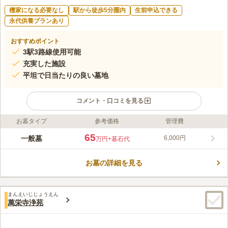
檀家になる必要なし
駅から徒歩5分圏内
生前申込できる
永代供養プランあり
おすすめポイント
3駅3路線使用可能
充実した施設
平坦で日当たりの良い墓地
コメント・口コミを見る
お墓タイプ
参考価格
管理費
ライフドット編集部のコメント
慶長3年（1598年）の創建と伝えられている歴史ある寺院です。
65
一般墓
6,000円
万円
+墓石代
ご本尊である朝日薬師如来の霊験が語り継がれ、眼病や産婦さん
にまつわるご利益などが伝えられています。 境内は隅々まで清
お墓の詳細を見る
潔感があり、日当たりもよく明るい雰囲気です。 慈眼寺には一
コメントの続きを読む
般墓のほか、永代供養塔と合祀塔が別にあります。
口コミ評価
まんえいじじょうえん
この霊園はまだ誰からも評価されていません。
萬栄寺浄苑