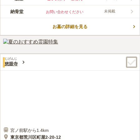
セス良好な霊園です。７００年近い歴史があり、最も古いお墓は
１３３９年のものがあります。園内は、風通しが良く陽当たり良
納骨堂
未掲載
お問い合わせください
好でつつじ、ハス、桜などの四季折々の花々が咲き誇ります。ま
コメントの続きを読む
た、周辺のは白山堀公園や隅田川があり、桜の名所スポットも楽
しめます。
お墓の詳細を見る
口コミ評価
この霊園はまだ誰からも評価されていません。
じげんじ
慈眼寺
宮ノ前駅から1.4km
東京都荒川区町屋2-20-12