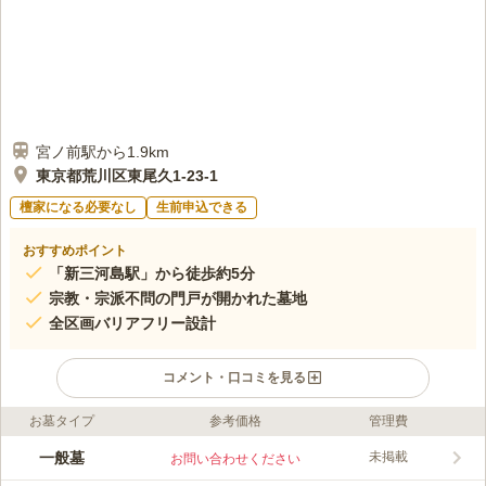
宮ノ前駅から1.9km
東京都荒川区東尾久1-23-1
檀家になる必要なし
生前申込できる
おすすめポイント
「新三河島駅」から徒歩約5分
宗教・宗派不問の門戸が開かれた墓地
全区画バリアフリー設計
コメント・口コミを見る
お墓タイプ
参考価格
管理費
ライフドット編集部のコメント
洗心浄苑は、京成本線「新三河島駅」から徒歩5分、都営バス
一般墓
未掲載
お問い合わせください
「田端新町一バス停」から徒歩2分、首都6号向島線「向島インタ