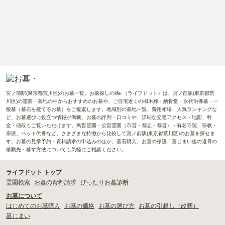
宮ノ前駅(東京都荒川区)のお墓一覧。お墓探しのlife.（ライフドット）は、宮ノ前駅(東京都荒
川区)の霊園・墓地の中からおすすめのお墓や、ご自宅近くの樹木葬・納骨堂・永代供養墓・一
般墓（墓石を建てるお墓）をご提案します。地域別の墓地一覧、費用相場、人気ランキングな
ど、お墓選びに役立つ情報が満載。お墓の評判・口コミや、詳細な交通アクセス・地図、料
金・値段もご覧いただけます。民営霊園・公営霊園（市営・都立・都営）・有名寺院、宗教・
宗派、ペット供養など、さまざまな特徴から比較して宮ノ前駅(東京都荒川区)のお墓を探せま
す。お墓の見学予約・資料請求の申込みのほか、墓石購入、お墓の移設、墓じまい後の遺骨の
移動先・移す方法についても気軽にご相談ください。
ライフドット トップ
霊園検索
お墓の資料請求
ぴったりお墓診断
お墓について
はじめてのお墓購入
お墓の価格
お墓の選び方
お墓の引越し（改葬）
墓じまい