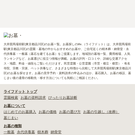
大井競馬場前駅(東京都品川区)のお墓一覧。お墓探しのlife.（ライフドット）は、大井競馬場前
駅(東京都品川区)の霊園・墓地の中からおすすめのお墓や、ご自宅近くの樹木葬・納骨堂・永
代供養墓・一般墓（墓石を建てるお墓）をご提案します。地域別の墓地一覧、費用相場、人気
ランキングなど、お墓選びに役立つ情報が満載。お墓の評判・口コミや、詳細な交通アクセ
ス・地図、料金・値段もご覧いただけます。民営霊園・公営霊園（市営・都立・都営）・有名
寺院、宗教・宗派、ペット供養など、さまざまな特徴から比較して大井競馬場前駅(東京都品川
区)のお墓を探せます。お墓の見学予約・資料請求の申込みのほか、墓石購入、お墓の移設、墓
じまい後の遺骨の移動先・移す方法についても気軽にご相談ください。
ライフドット トップ
霊園検索
お墓の資料請求
ぴったりお墓診断
お墓について
はじめてのお墓購入
お墓の価格
お墓の選び方
お墓の引越し（改葬）
墓じまい
お墓の種類
一般墓
永代供養墓
樹木葬
納骨堂