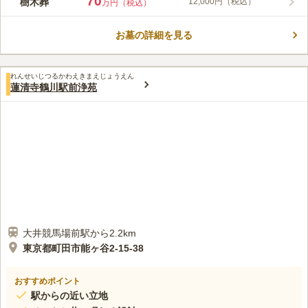
70
樹木葬
12,000円（税込）
万円（税込）
西口、墓地に向かう際は東口から行くと便利です。また、墓地に
コメントの続きを読む
コインパーキングが隣接しており、近くにはコンビニもありま
す。お墓のタイプは一般墓と樹木葬があり、樹木葬はペット共葬
お墓の詳細を見る
口コミ評価
が可能です。
この霊園はまだ誰からも評価されていません。
れんせいじつるかわえきまえじょうえん
蓮清寺鶴川駅前浄苑
大井競馬場前駅から2.2km
東京都町田市能ヶ谷2-15-38
おすすめポイント
駅からの近い立地