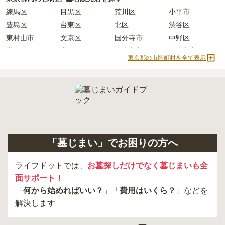
正確な費用は、区画や石材の選び方によって大きく変わるため、見
練馬区
目黒区
荒川区
小平市
積もりを取るまで確定しません。
現地見学では、担当者に「提示金額以外にかかる費用はないか」を
豊島区
台東区
北区
渋谷区
必ず確認することをおすすめします。
東村山市
文京区
国分寺市
中野区
現地への見学が難しい場合は、資料請求でも各霊園の詳しい料金案
世田谷区
港区
東大和市
西東京市
内を取り寄せることができます。
東京都の市区町村を全て表示
立川市
奥多摩町
瑞穂町
江東区
小金井市
日の出町
品川区
三鷹市
狛江市
町田市
府中市
江戸川区
羽村市
昭島市
あきる野市
青梅市
日野市
八王子市
大田区
中央区
多摩市
千代田区
調布市
足立区
「墓じまい」でお困りの方へ
東久留米市
葛飾区
墨田区
杉並区
新宿区
稲城市
板橋区
ライフドットでは、
お墓探しだけでなく墓じまいも全
面サポート！
「
何から始めればいい？
」「
費用はいくら？
」などを
解決します