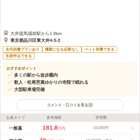
大井競馬場前駅から1.8km
東京都品川区東大井4-5-2
永代供養プランあり
檀家になる必要なし
ペット供養できる
生前申込できる
おすすめポイント
多くの駅から徒歩圏内
歌人・松尾芭蕉ゆかりの寺院で眠れる
大型駐車場完備
コメント・口コミを見る
お墓タイプ
参考価格
管理費
ライフドット編集部のコメント
都心にあるためアクセスが良く、徒歩、バス、車と移動手段が選
181.8
一般墓
10,000円
万円
べます。墓地は線路を挟んだ反対側にあり、寺院と墓地は歩いて
3分ほどです。最寄り駅は「鮫洲駅」となり、お寺に向かう際は