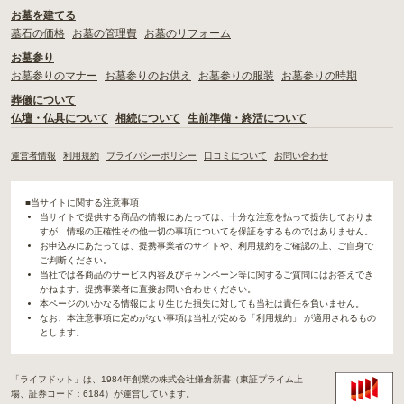
お墓を建てる
墓石の価格
お墓の管理費
お墓のリフォーム
お墓参り
お墓参りのマナー
お墓参りのお供え
お墓参りの服装
お墓参りの時期
葬儀について
仏壇・仏具について
相続について
生前準備・終活について
運営者情報
利用規約
プライバシーポリシー
口コミについて
お問い合わせ
■当サイトに関する注意事項
当サイトで提供する商品の情報にあたっては、十分な注意を払って提供しておりま
すが、情報の正確性その他一切の事項についてを保証をするものではありません。
お申込みにあたっては、提携事業者のサイトや、利用規約をご確認の上、ご自身で
ご判断ください。
当社では各商品のサービス内容及びキャンペーン等に関するご質問にはお答えでき
かねます。提携事業者に直接お問い合わせください。
本ページのいかなる情報により生じた損失に対しても当社は責任を負いません。
なお、本注意事項に定めがない事項は当社が定める「利用規約」 が適用されるもの
とします。
「ライフドット」は、1984年創業の株式会社鎌倉新書（東証プライム上
場、証券コード：6184）が運営しています。