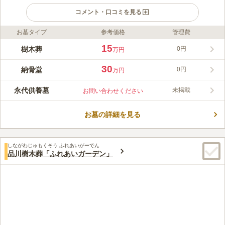
コメント・口コミを見る
お墓タイプ
参考価格
管理費
ライフドット編集部のコメント
恩送庵の永代納骨堂は、ご遺骨を個別の区画で無期限にお預かり
15
樹木葬
0円
万円
する納骨堂で、管理費は永久にかかりません。後継者がいなくて
も安心して利用でき、ご夫婦だけでなくご家族でのご利用も多く
30
納骨堂
0円
万円
あります。ご遺骨は専用の箱で大切に個別保管され、他の方と混
コメントの続きを読む
ざることはありません。屋内型の施設は空調完備でバリアフリ
永代供養墓
未掲載
お問い合わせください
ー、お参りは天候に左右されず快適です。アクセスも良好で、駅
口コミ評価
や空港、首都高からの利便性も高く、駐車場も完備しています。
3.5
みんなの評価
口コミ
2
件
400年の歴史をもつ徳浄寺が責任を持って永代供養を行い、ご友
お墓の詳細を見る
駅も商店街も近いですが、駅から徒歩となると大きな幹線道路が
40代
女性
人やパートナーとのご利用、大切なペットと一緒に眠れる区画も
近く、高齢の方が1人で行くのは不安かなと思いました。
ご用意しています。
口コミの続きを読む
しながわじゅもくそう ふれあいがーでん
品川樹木葬「ふれあいガーデン」