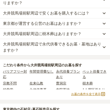
りますか？
大井競馬場前駅周辺で安くお墓を購入するには？
大井競馬場前駅周辺
での購入費用の目安は、
一般墓が約295万円、
樹木葬が約80万円、納骨堂が約45万円
です。
東京都が運営する公営のお墓はありますか？
大井競馬場前駅周辺
で一番安価な
お墓
は、
徳浄寺 永代納骨堂恩送庵
一般墓を建てる場合は、「永代使用料（土地代）」と「墓石代」の
の
樹木葬
で、
15万円
からお求めいただけます。
2つが主な費用となります。
大井競馬場前駅周辺に樹木葬はありますか？
大井競馬場前駅周辺
には、公営の霊園の掲載がありません。
一般的に最も費用を抑えられるのは、他の方のご遺骨と一緒に埋葬
大井競馬場前駅周辺
の一般墓の永代使用料の平均は
128万円
で、墓
一方で、
東京都
内には、県または市区町村が運営する公営の霊園が
する
「合祀墓（ごうしぼ）」
と呼ばれるタイプです。個別のお墓に
石代は
東京都の平均
166.9万円
です。いずれも区画の広さや墓石の
大井競馬場前駅周辺で永代供養できるお墓・墓地はあり
大井競馬場前駅周辺
には、
4
件の樹木葬があります。
16
件あります。
比べて省スペースで管理の手間がかからないため、費用が安く設定
大きさ・素材によって変わります。
詳しくは、
大井競馬場前駅周辺
の樹木葬の一覧
をご覧ください。
ますか？
されています。
樹木葬・納骨堂・永代供養墓は、基本的に墓石代がかからず、永代
公営霊園は民営の霊園と異なり、契約にあたって応募資格が設けら
価格の目安は、1名あたり5万円〜30万円程度です。
使用料のみかかります。
大井競馬場前駅周辺
には、永代供養できるお墓・墓地が
8
件ありま
れているケースがほとんどです。
こだわり条件から
大井競馬場前駅周辺
のお墓を探す
す。
主な条件として、遺骨がすでにある、該当の市区町村に一定年数以
大井競馬場前駅周辺
で安価なお墓を探したい場合は、
価格の安い順
なお、お墓によっては以下の費用が別途かかる場合があります。
バリアフリー対
年間管理費なし
永代供養プラン
ペット供養でき
詳しくは、
大井競馬場前駅周辺
の永代供養の一覧
をご覧ください。
上住んでいるなどが挙げられます。
で並び替えてお墓を探すのがおすすめです。
・
開眼法要の費用
：お墓を新しく建てた際に行う儀式のための費
応
あり
る
条件を満たさない場合は、申し込み自体ができないことも多いた
用。僧侶に渡すお布施がかかります。
め、事前の確認が重要です。
宗教不問
在来仏教
曹洞宗
樹木葬
・
納骨式の費用
：お墓に遺骨を納める儀式のための費用。僧侶に渡
契約条件の詳細は、各霊園のページをご確認いただくか、資料請求
すお布施、会食などの費用がかかります。
納骨堂
永代供養墓
寺院墓地
1人用区画あり
よりお問い合わせください。
お墓の条件を全て表示
・
年間管理費
：お墓の管理費。契約後、毎年発生するケースがあり
2人用区画あり
3人用区画あり
ます。
東京都
内の石材店･墓石販売店を探す