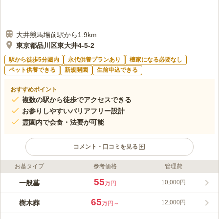
大井競馬場前駅から1.9km
東京都品川区東大井4-5-2
駅から徒歩5分圏内
永代供養プランあり
檀家になる必要なし
ペット供養できる
新規開園
生前申込できる
おすすめポイント
複数の駅から徒歩でアクセスできる
お参りしやすいバリアフリー設計
霊園内で会食・法要が可能
コメント・口コミを見る
お墓タイプ
参考価格
管理費
ライフドット編集部のコメント
泊舩寺 樹木葬は、東京都品川区にある永代供養付きのガーデン
55
一般墓
10,000円
万円
墓地です。「お墓の継承者がいない」、「将来どうなるかわから
ない」といった悩みをお持ちの方にもおすすめです。約640年の
65
樹木葬
12,000円
万円～
長い歴史を持つ由緒ある泊舩寺によって手厚く供養されるので、
コメントの続きを読む
安心して利用できます。駐車場が完備されているので、車をご利