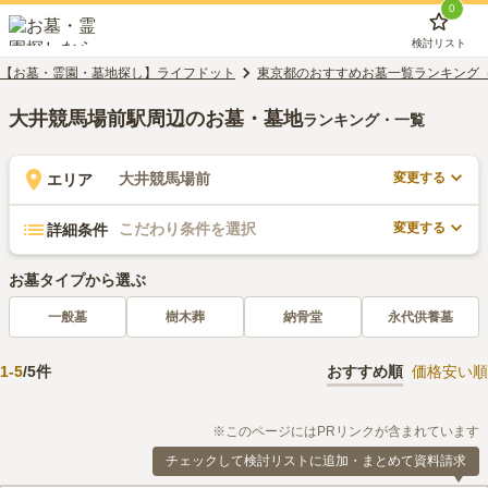
0
検討リスト
【お墓・霊園・墓地探し】ライフドット
東京都のおすすめお墓一覧ランキング
大井競馬場前駅周辺のお墓・墓地
ランキング・一覧
変更する
大井競馬場前
エリア
変更する
こだわり条件を選択
詳細条件
お墓タイプから選ぶ
一般墓
樹木葬
納骨堂
永代供養墓
1
-
5
/
5
件
おすすめ順
価格安い順
※このページにはPRリンクが含まれています
チェックして検討リストに追加・まとめて資料請求