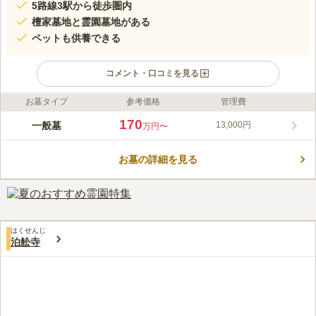
5路線3駅から徒歩圏内
檀家墓地と霊園墓地がある
ペットも供養できる
コメント・口コミを見る
お墓タイプ
参考価格
管理費
ライフドット編集部のコメント
嶺雲寺は曹洞宗の寺院で、慶長9（1604）年に厳育和尚によって
170
一般墓
13,000円
万円〜
創建され、吉田半左衛門重房により中興開基されたといわれてい
ます。境内右手には稲荷神社と閻魔堂が並んでおり、閻魔堂には
お墓の詳細を見る
石彫りの閻魔王像と脱衣婆像が安置されていて、1月と7月の16
コメントの続きを読む
日にご開帳されます。檀家墓地、霊園墓地ともに日当たり良好で
明るい雰囲気です。
口コミ評価
この霊園はまだ誰からも評価されていません。
はくせんじ
泊舩寺