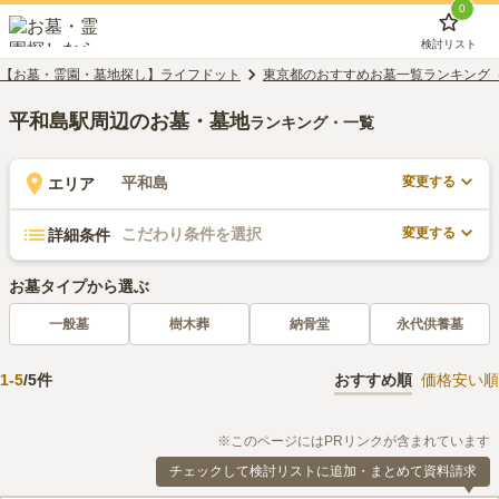
0
検討リスト
【お墓・霊園・墓地探し】ライフドット
東京都のおすすめお墓一覧ランキング
平和島駅周辺のお墓・墓地
ランキング・一覧
変更する
平和島
エリア
変更する
こだわり条件を選択
詳細条件
お墓タイプから選ぶ
一般墓
樹木葬
納骨堂
永代供養墓
1
-
5
/
5
件
おすすめ順
価格安い順
※このページにはPRリンクが含まれています
チェックして検討リストに追加・まとめて資料請求