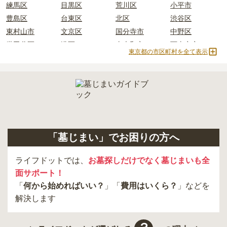
練馬区
目黒区
荒川区
小平市
内を取り寄せることができます。
豊島区
台東区
北区
渋谷区
東村山市
文京区
国分寺市
中野区
世田谷区
港区
東大和市
西東京市
東京都の市区町村を全て表示
立川市
奥多摩町
瑞穂町
江東区
小金井市
日の出町
品川区
三鷹市
狛江市
町田市
府中市
江戸川区
羽村市
昭島市
あきる野市
青梅市
日野市
八王子市
大田区
中央区
多摩市
千代田区
調布市
足立区
「墓じまい」でお困りの方へ
東久留米市
葛飾区
墨田区
杉並区
新宿区
稲城市
板橋区
ライフドットでは、
お墓探しだけでなく墓じまいも全
面サポート！
「
何から始めればいい？
」「
費用はいくら？
」などを
解決します