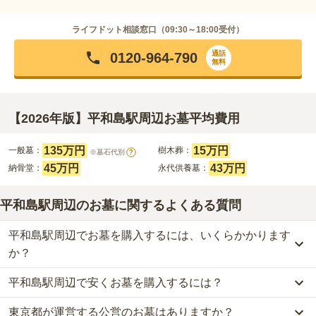
ライフドット相談窓口（
09:30～18:00
受付）
通話
0120-964-790
無料
【2026年版】平和島駅周辺お墓平均費用
135万円
15万円
一般墓：
樹木葬：
※墓石代別
?
45万円
43万円
納骨堂：
永代供養墓：
平和島駅周辺のお墓に関するよくある質問
平和島駅周辺でお墓を購入するには、いくらかかります
か？
平和島駅周辺で安くお墓を購入するには？
平和島駅周辺
での購入費用の目安は、
一般墓が約302万円、樹木葬
が約15万円、納骨堂が約45万円、永代供養墓が約43万円
です。
東京都が運営する公営のお墓はありますか？
平和島駅周辺
で一番安価な
お墓
は、
徳浄寺 永代納骨堂恩送庵
の
樹木
一般墓を建てる場合は、「永代使用料（土地代）」と「墓石代」の