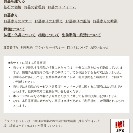
お墓を建てる
墓石の価格
お墓の管理費
お墓のリフォーム
お墓参り
お墓参りのマナー
お墓参りのお供え
お墓参りの服装
お墓参りの時期
葬儀について
仏壇・仏具について
相続について
生前準備・終活について
運営者情報
利用規約
プライバシーポリシー
口コミについて
お問い合わせ
■当サイトに関する注意事項
当サイトで提供する商品の情報にあたっては、十分な注意を払って提供しておりま
すが、情報の正確性その他一切の事項についてを保証をするものではありません。
お申込みにあたっては、提携事業者のサイトや、利用規約をご確認の上、ご自身で
ご判断ください。
当社では各商品のサービス内容及びキャンペーン等に関するご質問にはお答えでき
かねます。提携事業者に直接お問い合わせください。
本ページのいかなる情報により生じた損失に対しても当社は責任を負いません。
なお、本注意事項に定めがない事項は当社が定める「利用規約」 が適用されるもの
とします。
「ライフドット」は、1984年創業の株式会社鎌倉新書（東証プライム上
場、証券コード：6184）が運営しています。