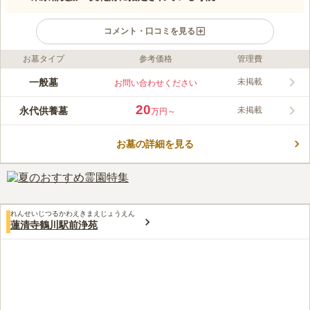
コメント・口コミを見る
お墓タイプ
参考価格
管理費
ライフドット編集部のコメント
700年以上の歴史がある善慶寺は、山門をくぐると静寂な境内に
一般墓
未掲載
お問い合わせください
豊かな自然があふれています。毎年蛍を鑑賞できる安らぎの場所
として開放されており、墓所内も落ち着いてます。敷地内には、
20
永代供養墓
未掲載
万円～
ペット供養塔もあるため、大切なペットと同じ空間に眠ることが
コメントの続きを読む
可能です。
お墓の詳細を見る
口コミ評価
この霊園はまだ誰からも評価されていません。
れんせいじつるかわえきまえじょうえん
蓮清寺鶴川駅前浄苑