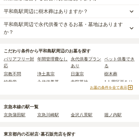
葬
で、
15万円
からお求めいただけます。
2つが主な費用となります。
平和島駅周辺に樹木葬はありますか？
平和島駅周辺
には、公営の霊園の掲載がありません。
一般的に最も費用を抑えられるのは、他の方のご遺骨と一緒に埋葬
平和島駅周辺
の一般墓の永代使用料の平均は
135万円
で、墓石代は
一方で、
東京都
内には、県または市区町村が運営する公営の霊園が
する
「合祀墓（ごうしぼ）」
と呼ばれるタイプです。個別のお墓に
東京都の平均
166.9万円
です。いずれも区画の広さや墓石の大き
平和島駅周辺で永代供養できるお墓・墓地はあります
平和島駅周辺
には、
2
件の樹木葬があります。
16
件あります。
比べて省スペースで管理の手間がかからないため、費用が安く設定
さ・素材によって変わります。
詳しくは、
平和島駅周辺
の樹木葬の一覧
をご覧ください。
か？
されています。
樹木葬・納骨堂・永代供養墓は、基本的に墓石代がかからず、永代
公営霊園は民営の霊園と異なり、契約にあたって応募資格が設けら
価格の目安は、1名あたり5万円〜30万円程度です。
使用料のみかかります。
平和島駅周辺
には、永代供養できるお墓・墓地が
8
件あります。
れているケースがほとんどです。
こだわり条件から
平和島駅周辺
のお墓を探す
詳しくは、
平和島駅周辺
の永代供養の一覧
をご覧ください。
主な条件として、遺骨がすでにある、該当の市区町村に一定年数以
平和島駅周辺
で安価なお墓を探したい場合は、
価格の安い順
で並び
なお、お墓によっては以下の費用が別途かかる場合があります。
バリアフリー対
年間管理費なし
永代供養プラン
ペット供養でき
上住んでいるなどが挙げられます。
替えてお墓を探すのがおすすめです。
・
開眼法要の費用
：お墓を新しく建てた際に行う儀式のための費
応
あり
る
条件を満たさない場合は、申し込み自体ができないことも多いた
用。僧侶に渡すお布施がかかります。
め、事前の確認が重要です。
宗教不問
浄土真宗
日蓮宗
樹木葬
・
納骨式の費用
：お墓に遺骨を納める儀式のための費用。僧侶に渡
契約条件の詳細は、各霊園のページをご確認いただくか、資料請求
すお布施、会食などの費用がかかります。
納骨堂
永代供養墓
寺院墓地
1人用区画あり
よりお問い合わせください。
お墓の条件を全て表示
・
年間管理費
：お墓の管理費。契約後、毎年発生するケースがあり
2人用区画あり
ます。
京急本線の駅一覧
正確な費用は、区画や石材の選び方によって大きく変わるため、見
京急蒲田駅
京急川崎駅
金沢八景駅
堀ノ内駅
積もりを取るまで確定しません。
現地見学では、担当者に「提示金額以外にかかる費用はないか」を
必ず確認することをおすすめします。
東京都
内の石材店･墓石販売店を探す
現地への見学が難しい場合は、資料請求でも各霊園の詳しい料金案