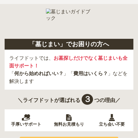
小金井市
日の出町
品川区
三鷹市
狛江市
町田市
府中市
江戸川区
羽村市
昭島市
あきる野市
青梅市
日野市
八王子市
大田区
中央区
多摩市
千代田区
調布市
足立区
「墓じまい」でお困りの方へ
東久留米市
葛飾区
墨田区
杉並区
新宿区
稲城市
板橋区
ライフドットでは、
お墓探しだけでなく墓じまいも全
面サポート！
「
何から始めればいい？
」「
費用はいくら？
」などを
解決します
３
＼ライフドットが選ばれる
つの理由／
手厚いサポート
無料お見積もり
立ち会い不要