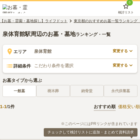
0
検討リスト
【お墓・霊園・墓地探し】ライフドット
東京都のおすすめお墓一覧ランキング
泉体育館駅周辺のお墓・墓地
ランキング・一覧
変更する
泉体育館
エリア
変更する
こだわり条件を選択
詳細条件
お墓タイプから選ぶ
一般墓
樹木葬
納骨堂
永代供養墓
1
-
1
/
1
件
おすすめ順
価格安い順
※このページにはPRリンクが含まれています
チェックして検討リストに追加・まとめて資料請求