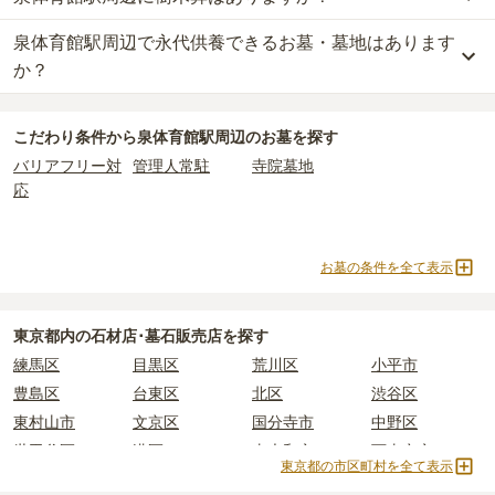
一般的に最も費用を抑えられるのは、他の方のご遺骨と一緒に埋葬
は
東京都の平均
166.9万円
です。いずれも区画の広さや墓石の大き
一方で、
東京都
内には、県または市区町村が運営する公営の霊園が
する
「合祀墓（ごうしぼ）」
と呼ばれるタイプです。個別のお墓に
さ・素材によって変わります。
泉体育館駅周辺で永代供養できるお墓・墓地はあります
泉体育館駅周辺
には、樹木葬の掲載がありません。
16
件あります。
比べて省スペースで管理の手間がかからないため、費用が安く設定
自然葬をお考えの場合は、海洋散骨もご検討ください。
か？
されています。
なお、お墓によっては以下の費用が別途かかる場合があります。
公営霊園は民営の霊園と異なり、契約にあたって応募資格が設けら
価格の目安は、1名あたり5万円〜30万円程度です。
・
開眼法要の費用
：お墓を新しく建てた際に行う儀式のための費
泉体育館駅周辺
には、永代供養の掲載がありません。
れているケースがほとんどです。
用。僧侶に渡すお布施がかかります。
こだわり条件から
泉体育館駅周辺
のお墓を探す
永代供養をお考えの場合は、海洋散骨もご検討ください。
主な条件として、遺骨がすでにある、該当の市区町村に一定年数以
泉体育館駅周辺
で安価なお墓を探したい場合は、
価格の安い順
で並
・
納骨式の費用
：お墓に遺骨を納める儀式のための費用。僧侶に渡
バリアフリー対
管理人常駐
寺院墓地
上住んでいるなどが挙げられます。
び替えてお墓を探すのがおすすめです。
すお布施、会食などの費用がかかります。
応
条件を満たさない場合は、申し込み自体ができないことも多いた
・
年間管理費
：お墓の管理費。契約後、毎年発生するケースがあり
め、事前の確認が重要です。
ます。
契約条件の詳細は、各霊園のページをご確認いただくか、資料請求
よりお問い合わせください。
お墓の条件を全て表示
正確な費用は、区画や石材の選び方によって大きく変わるため、見
積もりを取るまで確定しません。
現地見学では、担当者に「提示金額以外にかかる費用はないか」を
東京都
内の石材店･墓石販売店を探す
必ず確認することをおすすめします。
練馬区
目黒区
荒川区
小平市
現地への見学が難しい場合は、資料請求でも各霊園の詳しい料金案
内を取り寄せることができます。
豊島区
台東区
北区
渋谷区
東村山市
文京区
国分寺市
中野区
世田谷区
港区
東大和市
西東京市
東京都の市区町村を全て表示
立川市
奥多摩町
瑞穂町
江東区