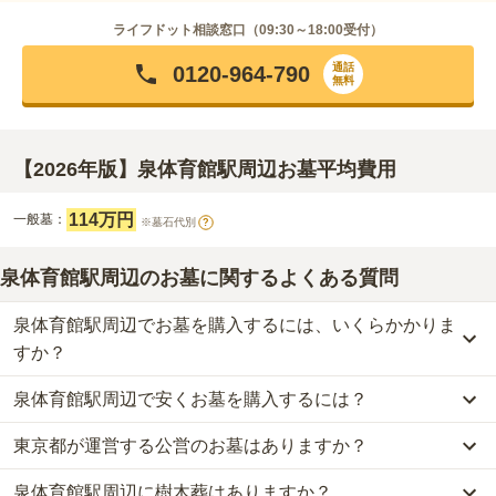
ライフドット相談窓口（
09:30～18:00
受付）
通話
0120-964-790
無料
【2026年版】泉体育館駅周辺お墓平均費用
114万円
一般墓：
※墓石代別
?
泉体育館駅周辺のお墓に関するよくある質問
泉体育館駅周辺でお墓を購入するには、いくらかかりま
すか？
泉体育館駅周辺で安くお墓を購入するには？
泉体育館駅周辺
での購入費用の目安は、
一般墓が約281万円
です。
一般墓を建てる場合は、「永代使用料（土地代）」と「墓石代」の
東京都が運営する公営のお墓はありますか？
泉体育館駅周辺
で一番安価な
お墓
は、
光隆寺 立川別院墓地
の
一般墓
2つが主な費用となります。
で、
95万円
(墓石代別)
からお求めいただけます。
泉体育館駅周辺
の一般墓の永代使用料の平均は
114万円
で、墓石代
泉体育館駅周辺に樹木葬はありますか？
泉体育館駅周辺
には、公営の霊園の掲載がありません。