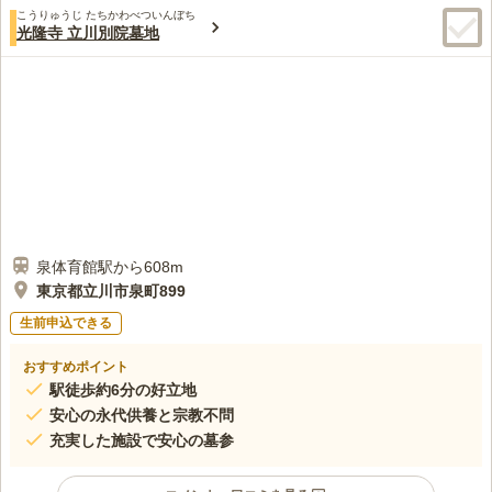
こうりゅうじ たちかわべついんぼち
光隆寺 立川別院墓地
泉体育館駅から608m
東京都立川市泉町899
生前申込できる
おすすめポイント
駅徒歩約6分の好立地
安心の永代供養と宗教不問
充実した施設で安心の墓参