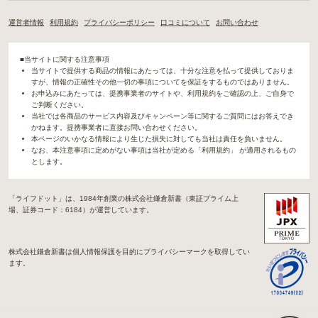
運営者情報
利用規約
プライバシーポリシー
口コミについて
お問い合わせ
■当サイトに関する注意事項
当サイトで提供する商品の情報にあたっては、十分な注意を払って提供しておりま
すが、情報の正確性その他一切の事項についてを保証をするものではありません。
お申込みにあたっては、提携事業者のサイトや、利用規約をご確認の上、ご自身で
ご判断ください。
当社では各商品のサービス内容及びキャンペーン等に関するご質問にはお答えでき
かねます。提携事業者に直接お問い合わせください。
本ページのいかなる情報により生じた損失に対しても当社は責任を負いません。
なお、本注意事項に定めがない事項は当社が定める「利用規約」 が適用されるもの
とします。
「ライフドット」は、1984年創業の株式会社鎌倉新書（東証プライム上
場、証券コード：6184）が運営しています。
株式会社鎌倉新書は個人情報保護を目的にプライバシーマークを取得してい
ます。