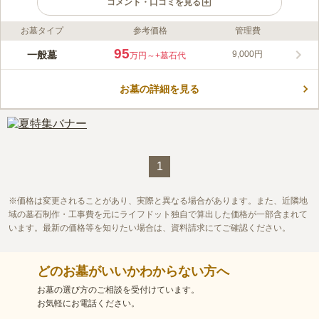
コメント・口コミを見る
お墓タイプ
参考価格
管理費
ライフドット編集部のコメント
多摩モノレール「立飛駅」「泉体育館駅」から徒歩約6分、JR中
95
一般墓
9,000円
万円～
+墓石代
央線立川駅や西武線玉川上水駅からもバス便が多数ある便利な立
地にある光隆寺立川別院墓地では、宗旨・宗派を問わず、寄付金
お墓の詳細を見る
の強要もなく、継承者がいない方でも安心してお申し込みいただ
コメントの続きを読む
ける永代供養システムを提供しています。充実した施設と広い駐
車場を完備しており、小さなお子様から高齢の方まで安心してご
口コミ評価
利用いただけます。
この霊園はまだ誰からも評価されていません。
1
価格は変更されることがあり、実際と異なる場合があります。また、近隣地
域の墓石制作・工事費を元にライフドット独自で算出した価格が一部含まれて
います。最新の価格等を知りたい場合は、資料請求にてご確認ください。
どのお墓がいいかわからない方へ
お墓の選び方のご相談を受付けています。
お気軽にお電話ください。