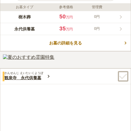
お墓タイプ
参考価格
管理費
ライフドット編集部のコメント
メモリアルフォレスト多摩は、多摩丘陵の緑豊かな町田市小野路
50
樹木葬
0円
万円
町にあり、晴れた日には霊峰富士を望むことができる高台に広が
る霊園です。継承者がいない方も安心して利用できる永代供養墓
35
永代供養墓
0円
万円
をご用意しており、ライフスタイルやご事情に合わせて、永代供
コメントの続きを読む
養合祀墓、樹林合祀墓「静」、女性専用個別永代埋蔵墓「華」、
そして個別埋蔵墓「恵（めぐみ）」といった多彩なプランからお
お墓の詳細を見る
口コミ評価
選びいただけます。管理料の負担がなく将来も安心の永代供養合
この霊園はまだ誰からも評価されていません。
祀墓や、自然に包まれて眠れる樹林合祀墓、女性だけで利用でき
る希少な永代埋蔵墓、そして契約期間を設けて大切にお守りする
個別埋蔵墓など、それぞれのニーズに応じた供養の形を整えてい
ます。
かんせんじ えいたいくようぼ
観泉寺 永代供養墓