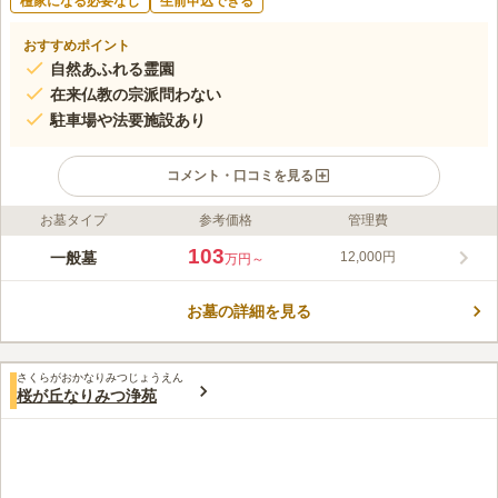
檀家になる必要なし
生前申込できる
おすすめポイント
自然あふれる霊園
在来仏教の宗派問わない
駐車場や法要施設あり
コメント・口コミを見る
お墓タイプ
参考価格
管理費
ライフドット編集部のコメント
周囲に多摩丘陵の自然が広がり、遠くに富士山が見えます。緑に
103
一般墓
12,000円
万円～
囲まれ、豊かな自然の中にあるにもかかわらず、都心からのアク
セスも良好という恵まれた環境です。サクラやツツジなどさまざ
お墓の詳細を見る
まな花木がうえられ、季節の移り変わりを実感できます。日当た
コメントの続きを読む
りがよく、平坦な墓域は安心してお参りできます。駐車場も墓域
に隣接しているため便利です。
口コミ評価
さくらがおかなりみつじょうえん
4.0
みんなの評価
口コミ
1
件
桜が丘なりみつ浄苑
お墓のすぐ近くに花屋さんがあります。また霊園の中にも花屋さ
30代
男性
んがあるので必要なものを購入するのに困るようなことは特にありまsね。
口コミの続きを読む