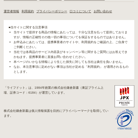
運営者情報
利用規約
プライバシーポリシー
口コミについて
お問い合わせ
■当サイトに関する注意事項
当サイトで提供する商品の情報にあたっては、十分な注意を払って提供しておりま
すが、情報の正確性その他一切の事項についてを保証をするものではありません。
お申込みにあたっては、提携事業者のサイトや、利用規約をご確認の上、ご自身で
ご判断ください。
当社では各商品のサービス内容及びキャンペーン等に関するご質問にはお答えでき
かねます。提携事業者に直接お問い合わせください。
本ページのいかなる情報により生じた損失に対しても当社は責任を負いません。
なお、本注意事項に定めがない事項は当社が定める「利用規約」 が適用されるもの
とします。
「ライフドット」は、1984年創業の株式会社鎌倉新書（東証プライム上
場、証券コード：6184）が運営しています。
株式会社鎌倉新書は個人情報保護を目的にプライバシーマークを取得してい
ます。