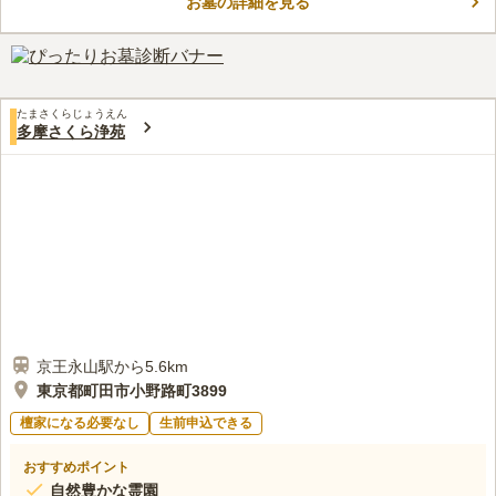
お墓の詳細を見る
おり、「記念館前バス停」から歩いて約3分です。また、成満寺
コメントの続きを読む
とは別に霊園専用の広い駐車場も備えられており、車での移動も
便利です。墓域には階段がありますが、参道は舗装され歩きやす
口コミ評価
くなっています。
この霊園はまだ誰からも評価されていません。
たまさくらじょうえん
多摩さくら浄苑
京王永山駅から5.6km
東京都町田市小野路町3899
檀家になる必要なし
生前申込できる
おすすめポイント
自然豊かな霊園