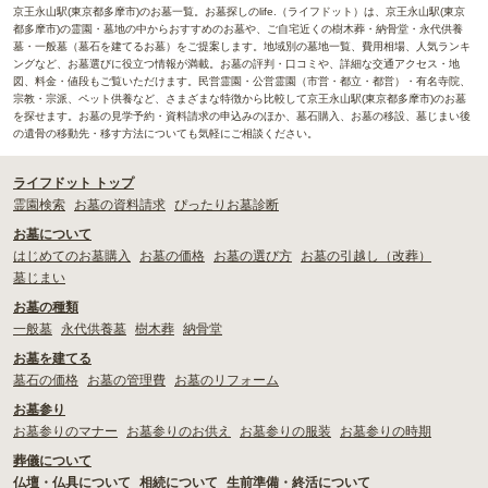
京王永山駅(東京都多摩市)のお墓一覧。お墓探しのlife.（ライフドット）は、京王永山駅(東京
都多摩市)の霊園・墓地の中からおすすめのお墓や、ご自宅近くの樹木葬・納骨堂・永代供養
墓・一般墓（墓石を建てるお墓）をご提案します。地域別の墓地一覧、費用相場、人気ランキ
ングなど、お墓選びに役立つ情報が満載。お墓の評判・口コミや、詳細な交通アクセス・地
図、料金・値段もご覧いただけます。民営霊園・公営霊園（市営・都立・都営）・有名寺院、
宗教・宗派、ペット供養など、さまざまな特徴から比較して京王永山駅(東京都多摩市)のお墓
を探せます。お墓の見学予約・資料請求の申込みのほか、墓石購入、お墓の移設、墓じまい後
の遺骨の移動先・移す方法についても気軽にご相談ください。
ライフドット トップ
霊園検索
お墓の資料請求
ぴったりお墓診断
お墓について
はじめてのお墓購入
お墓の価格
お墓の選び方
お墓の引越し（改葬）
墓じまい
お墓の種類
一般墓
永代供養墓
樹木葬
納骨堂
お墓を建てる
墓石の価格
お墓の管理費
お墓のリフォーム
お墓参り
お墓参りのマナー
お墓参りのお供え
お墓参りの服装
お墓参りの時期
葬儀について
仏壇・仏具について
相続について
生前準備・終活について