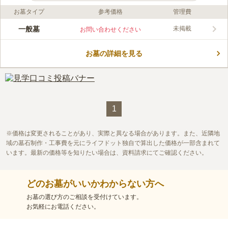
お墓タイプ
参考価格
管理費
ライフドット編集部のコメント
歴史が残る曹洞宗の古刹・東光寺の境内墓地です。周囲に多摩丘
一般墓
未掲載
お問い合わせください
陵の自然が広がり、遠くに富士山を見ることができます。建久4
年（1193年）範頼の家臣であった永井某がこの地に移り住み、
お墓の詳細を見る
お堂を建立してお祀りしたことを起源とします。以来、除病延命
コメントの続きを読む
の霊験があらたかで、多くの村人がその恩恵を受けていたことか
ら、舜雄義孝大和尚が寛永2年（1625年）長谷山東光寺を創建し
口コミ評価
ました。
この霊園はまだ誰からも評価されていません。
1
価格は変更されることがあり、実際と異なる場合があります。また、近隣地
域の墓石制作・工事費を元にライフドット独自で算出した価格が一部含まれて
います。最新の価格等を知りたい場合は、資料請求にてご確認ください。
どのお墓がいいかわからない方へ
お墓の選び方のご相談を受付けています。
お気軽にお電話ください。