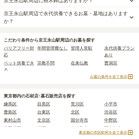
京王永山駅周辺に樹木葬はありますか？
京王永山駅周辺
には、公営の霊園の掲載がありません。
一般的に最も費用を抑えられるのは、他の方のご遺骨と一緒に埋葬
京王永山駅周辺
の一般墓の永代使用料の平均は
85万円
で、墓石代は
一方で、
東京都
内には、県または市区町村が運営する公営の霊園が
する
「合祀墓（ごうしぼ）」
と呼ばれるタイプです。個別のお墓に
東京都の平均
166.9万円
です。いずれも区画の広さや墓石の大き
京王永山駅周辺で永代供養できるお墓・墓地はあります
京王永山駅周辺
には、
2
件の樹木葬があります。
16
件あります。
比べて省スペースで管理の手間がかからないため、費用が安く設定
さ・素材によって変わります。
詳しくは、
京王永山駅周辺
の樹木葬の一覧
をご覧ください。
か？
されています。
樹木葬・納骨堂・永代供養墓は、基本的に墓石代がかからず、永代
公営霊園は民営の霊園と異なり、契約にあたって応募資格が設けら
価格の目安は、1名あたり5万円〜30万円程度です。
使用料のみかかります。
京王永山駅周辺
には、永代供養できるお墓・墓地が
4
件あります。
れているケースがほとんどです。
こだわり条件から
京王永山駅周辺
のお墓を探す
詳しくは、
京王永山駅周辺
の永代供養の一覧
をご覧ください。
主な条件として、遺骨がすでにある、該当の市区町村に一定年数以
京王永山駅周辺
で安価なお墓を探したい場合は、
価格の安い順
で並
なお、お墓によっては以下の費用が別途かかる場合があります。
バリアフリー対
年間管理費なし
管理人常駐
永代供養プラン
上住んでいるなどが挙げられます。
び替えてお墓を探すのがおすすめです。
・
開眼法要の費用
：お墓を新しく建てた際に行う儀式のための費
応
あり
条件を満たさない場合は、申し込み自体ができないことも多いた
用。僧侶に渡すお布施がかかります。
め、事前の確認が重要です。
ペット供養でき
宗教不問
在来仏教
曹洞宗
・
納骨式の費用
：お墓に遺骨を納める儀式のための費用。僧侶に渡
契約条件の詳細は、各霊園のページをご確認いただくか、資料請求
る
すお布施、会食などの費用がかかります。
よりお問い合わせください。
お墓の条件を全て表示
・
年間管理費
：お墓の管理費。契約後、毎年発生するケースがあり
真言宗
樹木葬
永代供養墓
民営霊園
ます。
寺院墓地
1人用区画あり
2人用区画あり
3人用区画あり
東京都
内の石材店･墓石販売店を探す
正確な費用は、区画や石材の選び方によって大きく変わるため、見
練馬区
目黒区
荒川区
小平市
積もりを取るまで確定しません。
現地見学では、担当者に「提示金額以外にかかる費用はないか」を
豊島区
台東区
北区
渋谷区
必ず確認することをおすすめします。
東村山市
文京区
国分寺市
中野区
現地への見学が難しい場合は、資料請求でも各霊園の詳しい料金案
世田谷区
港区
東大和市
西東京市
内を取り寄せることができます。
東京都の市区町村を全て表示
立川市
奥多摩町
瑞穂町
江東区