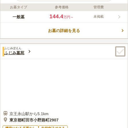
お墓タイプ
参考価格
管理費
ライフドット編集部のコメント
江戸時代、大山街道の宿場町として栄え、自然に囲まれた緑豊か
144.4
一般墓
未掲載
万円～
で日当たり良好な町田小野路霊園は、目を楽しませるような公園
霊園です。園内はバリアフリー設計なので、車いすの方やベビー
お墓の詳細を見る
カー同伴の方でも安心してご利用いただけます。富士山が望める
コメントの続きを読む
「雅」、薔薇のアーチに囲まれた特別区画「ローズガーデン」な
ど複数の庭園が組み合わさったような雰囲気の為、ゆっくりお参
口コミ評価
りすることができます。
ふじみぼえん
3.8
みんなの評価
口コミ
6
件
ふじみ墓苑
霊園事務所に花やお線香は売っているのでそれを利用したり電車
50代
女性
で行くときは途中駅の小田急永山駅にスーパーマーケットや花やさんで購
入したりします。霊園に飲食可能な施設があるので出入りの仕出し屋さん
に頼んで法事等は可能です。
口コミの続きを読む
京王永山駅から5.1km
東京都町田市小野路町2907