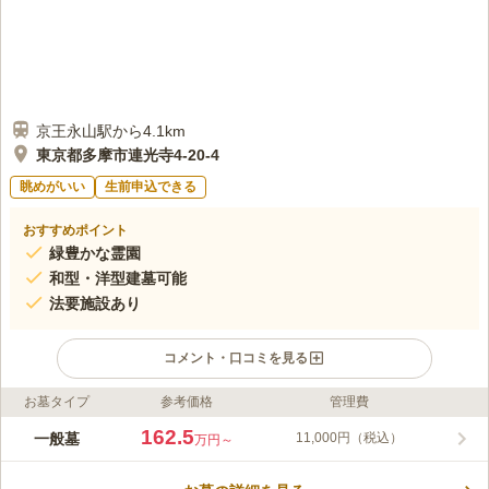
京王永山駅から4.1km
東京都多摩市連光寺4-20-4
眺めがいい
生前申込できる
おすすめポイント
緑豊かな霊園
和型・洋型建墓可能
法要施設あり
コメント・口コミを見る
お墓タイプ
参考価格
管理費
ライフドット編集部のコメント
広大な都立公園とゴルフ場に囲まれた、緑豊かな環境にある霊園
162.5
一般墓
11,000円（税込）
万円～
です。経営主体はすぐ近くにある真宗大谷派の成満寺ですが、宗
旨宗派不問でお墓を建てることができます。2駅からバスが出て