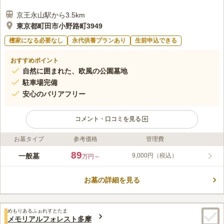
京王永山駅から3.5km
東京都町田市小野路町3949
檀家になる必要なし
永代供養プランあり
生前申込できる
おすすめポイント
自然に囲まれた、欧風の公園墓地
駐車場完備
安心のバリアフリー
コメント・口コミを見る
お墓タイプ
参考価格
管理費
ライフドット編集部のコメント
サンメモリアル東京は、町田市小野路町にある宗旨・宗派自由の
89
一般墓
9,000円（税込）
万円～
霊園です。園内には、滝谷池があり、季節によって表情は変わり
一年中花や緑に囲まれ自然にあふれています。 都心部ではめず
お墓の詳細を見る
らしい欧風公園墓地というのが特徴です。 こちらの霊園のアク
コメントの続きを読む
セスは、電車とバスの併用のご利用になります。車でのアクセス
は、京王線・小田急線「氷山駅」から5分と、簡単にアクセスで
口コミ評価
きます。駐車場もあるのでお車のご利用をお勧めします。
めもりあるふぉれすとたま
3.8
みんなの評価
口コミ
3
件
メモリアルフォレスト多摩