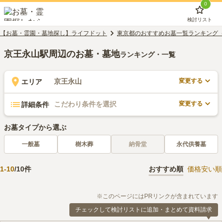
0
検討リスト
【お墓・霊園・墓地探し】ライフドット
東京都のおすすめお墓一覧ランキング
京王永山駅周辺のお墓・墓地
ランキング・一覧
変更する
京王永山
エリア
変更する
こだわり条件を選択
詳細条件
お墓タイプから選ぶ
一般墓
樹木葬
納骨堂
永代供養墓
1
-
10
/
10
件
おすすめ順
価格安い順
※このページにはPRリンクが含まれています
チェックして検討リストに追加・まとめて資料請求