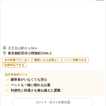
駅からは離れていますが、お墓のあるところでお花やお線香など
40代
女性
も売っているので、持っていかなくても大丈夫です。法事などのときは、
バスで送迎してくれる飲食店を予約しています。
口コミの続きを読む
京王永山駅から5km
東京都町田市小野路町2356-2
永代供養プランあり
檀家になる必要なし
ペット供養できる
生前申込できる
おすすめポイント
継承者がいなくても安心
ペットも一緒に眠れるお墓
利便性と快適さを兼ね備えた霊園
コメント・口コミを見る