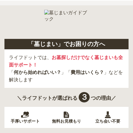
小金井市
日の出町
品川区
三鷹市
狛江市
町田市
府中市
江戸川区
羽村市
昭島市
あきる野市
青梅市
日野市
八王子市
大田区
中央区
多摩市
千代田区
調布市
足立区
「墓じまい」でお困りの方へ
東久留米市
葛飾区
墨田区
杉並区
新宿区
稲城市
板橋区
ライフドットでは、
お墓探しだけでなく墓じまいも全
面サポート！
「
何から始めればいい？
」「
費用はいくら？
」などを
解決します
３
＼ライフドットが選ばれる
つの理由／
手厚いサポート
無料お見積もり
立ち会い不要