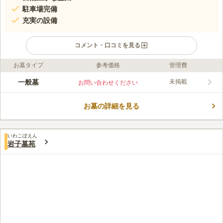
駐車場完備
充実の設備
コメント・口コミを見る
お墓タイプ
参考価格
管理費
ライフドット編集部のコメント
周囲にいくつもの大学のキャンパスを擁する文教地区にありま
一般墓
未掲載
お問い合わせください
す。緑豊かな多摩丘陵の一角にあり、落ち着いた雰囲気の中でお
参りができます。浄苑内には会食施設、法要施設、多目的ホー
お墓の詳細を見る
ル、駐車場、管理棟、売店が完備されているので、葬儀から法
コメントの続きを読む
要、会食まですべてを浄苑内でまかなうことができます。周辺に
も墓地や霊園がたくさんあります。
口コミ評価
いわこぼえん
3.4
みんなの評価
口コミ
3
件
岩子墓苑
自宅とお墓の間にはホームセンター等あるので、基本的には不便
50代
男性
を感じない。食事処はこれといったのがないため、少し経路を離れたとこ
ろで法事を行う。
口コミの続きを読む