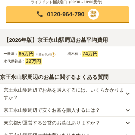
ライフドット相談窓口（
09:30～18:00
受付）
通話
0120-964-790
無料
【2026年版】京王永山駅周辺お墓平均費用
85万円
74万円
一般墓：
樹木葬：
※墓石代別
?
32万円
永代供養墓：
京王永山駅周辺のお墓に関するよくある質問
京王永山駅周辺でお墓を購入するには、いくらかかりま
すか？
京王永山駅周辺で安くお墓を購入するには？
京王永山駅周辺
での購入費用の目安は、
一般墓が約252万円、樹木
葬が約74万円、永代供養墓が約32万円
です。
東京都が運営する公営のお墓はありますか？
京王永山駅周辺
で一番安価な
お墓
は、
観泉寺 永代供養墓
の
永代供
一般墓を建てる場合は、「永代使用料（土地代）」と「墓石代」の
養墓
で、
10万円
からお求めいただけます。
2つが主な費用となります。