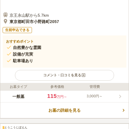
京王永山駅から5.7km
東京都町田市小野路町2057
生前申込できる
おすすめポイント
自然豊かな霊園
設備が充実
駐車場あり
コメント・口コミを見る
お墓タイプ
参考価格
管理費
ライフドット編集部のコメント
1200年以上に渡り歴史に名を刻んできた格式高い千手院が管理
115
一般墓
3,000円～
万円～
する真言宗の寺院墓地です。由緒ある閑静な霊園なので、歴史と
伝統を感じながら心静かにお参りすることが可能です。豊かな緑
お墓の詳細を見る
に囲まれているため、落ち着いて心ゆくまで故人を偲ぶことがで
コメントの続きを読む
きます。会食施設、法要施設、礼拝施設を完備しているため、年
回法要などの際に便利です。
口コミ評価
とうこうじぼえん