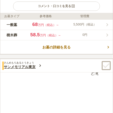
コメント・口コミを見る
お墓タイプ
参考価格
管理費
ライフドット編集部のコメント
園内では、23,000本を超す花木が植えられ四季折々の自然を楽し
68
一般墓
5,500円（税込）
万円（税込）～
めます。「黒川駅」「はるひ野駅」「鶴川駅」「若葉台駅」それ
ぞれ、バスと車でいける、アクセス良好な霊園です。歩道と車道
58.5
樹木葬
0円
万円（税込）～
を分離した段差のないバリアフリー設計なので、ゆっくりお参り
コメントの続きを読む
ができることを重視しています。また、周回道路には車を横付け
できお墓のすぐそばで駐車することができます。霊園送迎バス・
お墓の詳細を見る
口コミ評価
タクシーでも同様です。
4.0
みんなの評価
口コミ
8
件
霊園には花や供物の売り場があるけれども食事ができるようなと
70代
男性
さんめもりあるとうきょう
ころはない。法事の際には、ケータリングを利用すれば会食施設はある。
サンメモリアル東京
口コミの続きを読む