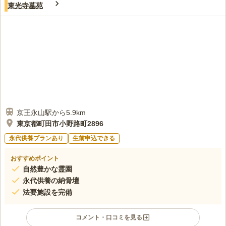
4.8
みんなの評価
口コミ
2
件
東光寺墓苑
お墓までの間に、スーパーがあり、お墓参りのときにお花を購入
60代
男性
していきます。（自家用車や持てるときには自転車でも） 法事のとき
は、お寺さんのところで、食事の手配をお願いしていますし、帰り道にフ
ァミレスで食事をすることもできます。
口コミの続きを読む
京王永山駅から5.9km
東京都町田市小野路町2896
永代供養プランあり
生前申込できる
おすすめポイント
自然豊かな霊園
永代供養の納骨壇
法要施設を完備
コメント・口コミを見る