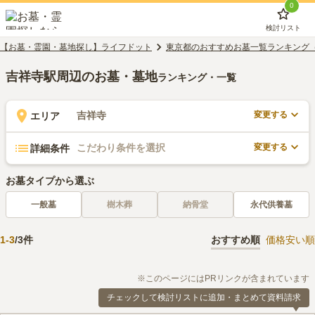
0
検討リスト
【お墓・霊園・墓地探し】ライフドット
東京都のおすすめお墓一覧ランキング
吉祥寺駅周辺のお墓・墓地
ランキング・一覧
変更する
吉祥寺
エリア
変更する
こだわり条件を選択
詳細条件
お墓タイプから選ぶ
一般墓
樹木葬
納骨堂
永代供養墓
1
-
3
/
3
件
おすすめ順
価格安い順
※このページにはPRリンクが含まれています
チェックして検討リストに追加・まとめて資料請求