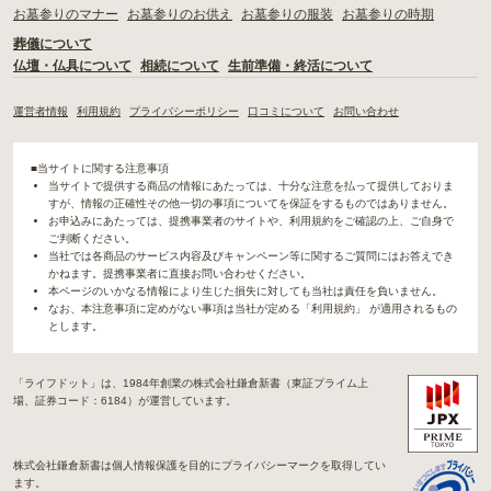
お墓参りのマナー
お墓参りのお供え
お墓参りの服装
お墓参りの時期
葬儀について
仏壇・仏具について
相続について
生前準備・終活について
運営者情報
利用規約
プライバシーポリシー
口コミについて
お問い合わせ
■当サイトに関する注意事項
当サイトで提供する商品の情報にあたっては、十分な注意を払って提供しておりま
すが、情報の正確性その他一切の事項についてを保証をするものではありません。
お申込みにあたっては、提携事業者のサイトや、利用規約をご確認の上、ご自身で
ご判断ください。
当社では各商品のサービス内容及びキャンペーン等に関するご質問にはお答えでき
かねます。提携事業者に直接お問い合わせください。
本ページのいかなる情報により生じた損失に対しても当社は責任を負いません。
なお、本注意事項に定めがない事項は当社が定める「利用規約」 が適用されるもの
とします。
「ライフドット」は、1984年創業の株式会社鎌倉新書（東証プライム上
場、証券コード：6184）が運営しています。
株式会社鎌倉新書は個人情報保護を目的にプライバシーマークを取得してい
ます。