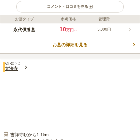
コメント・口コミを見る
お墓タイプ
参考価格
管理費
ライフドット編集部のコメント
色鮮やかな花々に囲まれた近代的な作りの都市型霊園です。屋内
10
永代供養墓
5,000円
万円～
供養墓になっている為天候に左右されることなく、お参りするこ
とができます。 後継者がいない方や予算の少ない方でも安心し
お墓の詳細を見る
て利用できるロッカー型納骨壇となっており、15年経つと合祀墓
コメントの続きを読む
で永代に亘り供養してもらえます。 JR中央線「三鷹駅」、「吉
祥寺駅」、「武蔵境駅」、京王線「調布駅」、井の頭線「三鷹
口コミ評価
台」の各駅からバスが出ているアクセス良好です。
だいほうじ
4.1
みんなの評価
口コミ
2
件
大法寺
霊園内には、お供えするお花も購入でき、また、いつも社員の方
40代
女性
が、霊園内をきれいにお掃除してくれます。霊園内には沢山のお花を植え
ていて、とても手入れが行き届いています。
口コミの続きを読む
吉祥寺駅から1.1km