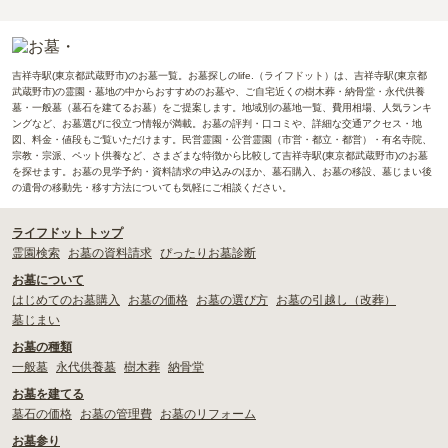
吉祥寺駅(東京都武蔵野市)のお墓一覧。お墓探しのlife.（ライフドット）は、吉祥寺駅(東京都
武蔵野市)の霊園・墓地の中からおすすめのお墓や、ご自宅近くの樹木葬・納骨堂・永代供養
墓・一般墓（墓石を建てるお墓）をご提案します。地域別の墓地一覧、費用相場、人気ランキ
ングなど、お墓選びに役立つ情報が満載。お墓の評判・口コミや、詳細な交通アクセス・地
図、料金・値段もご覧いただけます。民営霊園・公営霊園（市営・都立・都営）・有名寺院、
宗教・宗派、ペット供養など、さまざまな特徴から比較して吉祥寺駅(東京都武蔵野市)のお墓
を探せます。お墓の見学予約・資料請求の申込みのほか、墓石購入、お墓の移設、墓じまい後
の遺骨の移動先・移す方法についても気軽にご相談ください。
ライフドット トップ
霊園検索
お墓の資料請求
ぴったりお墓診断
お墓について
はじめてのお墓購入
お墓の価格
お墓の選び方
お墓の引越し（改葬）
墓じまい
お墓の種類
一般墓
永代供養墓
樹木葬
納骨堂
お墓を建てる
墓石の価格
お墓の管理費
お墓のリフォーム
お墓参り