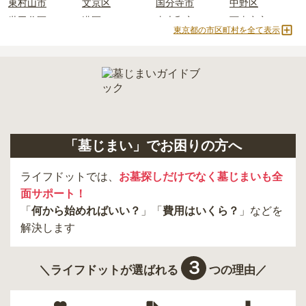
東村山市
文京区
国分寺市
中野区
世田谷区
港区
東大和市
西東京市
東京都の市区町村を全て表示
立川市
奥多摩町
瑞穂町
江東区
小金井市
日の出町
品川区
三鷹市
狛江市
町田市
府中市
江戸川区
羽村市
昭島市
あきる野市
青梅市
日野市
八王子市
大田区
中央区
多摩市
千代田区
調布市
足立区
「墓じまい」でお困りの方へ
東久留米市
葛飾区
墨田区
杉並区
新宿区
稲城市
板橋区
ライフドットでは、
お墓探しだけでなく墓じまいも全
面サポート！
「
何から始めればいい？
」「
費用はいくら？
」などを
解決します
３
＼ライフドットが選ばれる
つの理由／