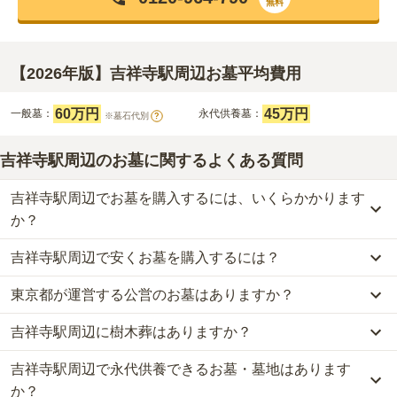
無料
【2026年版】吉祥寺駅周辺お墓平均費用
60万円
45万円
一般墓：
永代供養墓：
※墓石代別
?
吉祥寺駅周辺のお墓に関するよくある質問
吉祥寺駅周辺でお墓を購入するには、いくらかかります
か？
吉祥寺駅周辺で安くお墓を購入するには？
吉祥寺駅周辺
での購入費用の目安は、
一般墓が約227万円、永代供
養墓が約45万円
です。
東京都が運営する公営のお墓はありますか？
吉祥寺駅周辺
で一番安価な
お墓
は、
メモリアルガーデン三鷹 屋内
一般墓を建てる場合は、「永代使用料（土地代）」と「墓石代」の
永代供養墓「さくら堂」
の
永代供養墓
で、
10万円
からお求めいただ
2つが主な費用となります。
吉祥寺駅周辺に樹木葬はありますか？
吉祥寺駅周辺
には、公営の霊園の掲載がありません。
けます。
吉祥寺駅周辺
の一般墓の永代使用料の平均は
60万円
で、墓石代は
東
一方で、
東京都
内には、県または市区町村が運営する公営の霊園が
一般的に最も費用を抑えられるのは、他の方のご遺骨と一緒に埋葬
京都の平均
166.9万円
です。いずれも区画の広さや墓石の大きさ・
吉祥寺駅周辺で永代供養できるお墓・墓地はあります
吉祥寺駅周辺
には、樹木葬の掲載がありません。
16
件あります。
する
「合祀墓（ごうしぼ）」
と呼ばれるタイプです。個別のお墓に
素材によって変わります。
自然葬をお考えの場合は、海洋散骨もご検討ください。
か？
比べて省スペースで管理の手間がかからないため、費用が安く設定
樹木葬・納骨堂・永代供養墓は、基本的に墓石代がかからず、永代