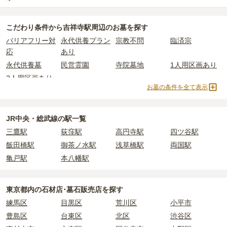
公営霊園は民営の霊園と異なり、契約にあたって応募資格が設けら
されています。
使用料のみかかります。
吉祥寺駅周辺
には、永代供養できるお墓・墓地が
2
件あります。
れているケースがほとんどです。
価格の目安は、1名あたり5万円〜30万円程度です。
こだわり条件から
吉祥寺駅周辺
のお墓を探す
詳しくは、
吉祥寺駅周辺
の永代供養の一覧
をご覧ください。
主な条件として、遺骨がすでにある、該当の市区町村に一定年数以
なお、お墓によっては以下の費用が別途かかる場合があります。
バリアフリー対
永代供養プラン
宗教不問
臨済宗
上住んでいるなどが挙げられます。
吉祥寺駅周辺
で安価なお墓を探したい場合は、
価格の安い順
で並び
・
開眼法要の費用
：お墓を新しく建てた際に行う儀式のための費
応
あり
条件を満たさない場合は、申し込み自体ができないことも多いた
替えてお墓を探すのがおすすめです。
用。僧侶に渡すお布施がかかります。
め、事前の確認が重要です。
永代供養墓
民営霊園
寺院墓地
1人用区画あり
・
納骨式の費用
：お墓に遺骨を納める儀式のための費用。僧侶に渡
契約条件の詳細は、各霊園のページをご確認いただくか、資料請求
すお布施、会食などの費用がかかります。
2人用区画あり
よりお問い合わせください。
お墓の条件を全て表示
・
年間管理費
：お墓の管理費。契約後、毎年発生するケースがあり
ます。
JR中央・総武線の駅一覧
正確な費用は、区画や石材の選び方によって大きく変わるため、見
三鷹駅
荻窪駅
高円寺駅
四ツ谷駅
積もりを取るまで確定しません。
現地見学では、担当者に「提示金額以外にかかる費用はないか」を
飯田橋駅
御茶ノ水駅
浅草橋駅
両国駅
必ず確認することをおすすめします。
亀戸駅
本八幡駅
現地への見学が難しい場合は、資料請求でも各霊園の詳しい料金案
内を取り寄せることができます。
東京都
内の石材店･墓石販売店を探す
練馬区
目黒区
荒川区
小平市
豊島区
台東区
北区
渋谷区