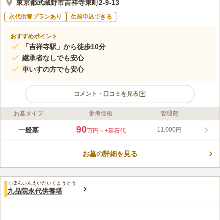
東京都武蔵野市吉祥寺東町2-9-13
永代供養プランあり
生前申込できる
おすすめポイント
「吉祥寺駅」から徒歩10分
継承者なしでも安心
車いすの方でも安心
コメント・口コミを見る
お墓タイプ
参考価格
管理費
ライフドット編集部のコメント
平成23年に完成し、全区画平坦地となっているため、ご年配の方
90
一般墓
11,000円
万円～
+墓石代
や体の不自由な方でも安心してお参りすることができます。 武
蔵野吉祥七福神のひとつである福緑寿、吉祥観音像が祀られてお
お墓の詳細を見る
り、370年以上に渡り歴史のある霊園になっています。 JR中央
コメントの続きを読む
線･京王井の頭線「吉祥寺駅」より徒歩10分とアクセス良好で
す。
口コミ評価
くほんいんえいたいくようとう
この霊園はまだ誰からも評価されていません。
九品院永代供養塔