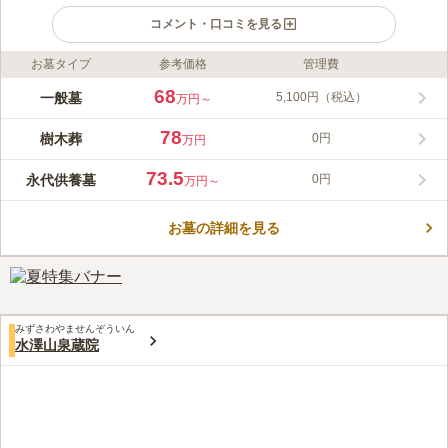
コメント・口コミを見る
お墓タイプ
参考価格
管理費
ライフドット編集部のコメント
奥多摩霊園は、東京・埼玉・山梨・長野にまたがる「秩父多摩甲
68
一般墓
5,100円（税込）
万円～
斐国立公園」の広大な敷地の中にあります。高い山々に囲まれた
大自然が残る、奥多摩唯一の公園墓地です。大迫力の自然を感じ
78
樹木葬
0円
万円
ながらお墓参りできる霊園です。 避暑地として人気の奥多摩に
コメントの続きを読む
あるため、周辺にはアメリカキャンプ村や温泉があります。ま
73.5
永代供養墓
0円
万円～
た、奥多摩湖、日原鍾乳洞、御嶽山などの大自然や、博物館、玉
口コミ評価
堂美術館、吉川英治記念館などもありますので、お墓参りで訪れ
3.2
みんなの評価
口コミ
23
件
た際に、観光やハイキングなどの行楽を楽しむこともできます。
お墓の詳細を見る
近くに花屋はないのでみずほモールかジョイフル本田に立ち寄っ
30代
女性
て購入してから行きます。墓の管理は管理事務所がありますがトイレも古
く、建物の外にあります。バリアフリーではないのでこれから先が心配で
す。売店もなくきちんとした喫茶店もないため墓参り以外に寛ぐことはで
きません。
みずさわやませんぞういん
口コミの続きを読む
水澤山泉蔵院