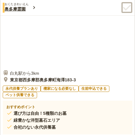
おくたまれいえん
奥多摩霊園
白丸駅から3km
東京都西多摩郡奥多摩町海澤183-3
永代供養プランあり
檀家になる必要なし
生前申込できる
ペット供養できる
おすすめポイント
選び方は自由！5種類のお墓
緑豊かな洋型墓石エリア
合祀のない永代供養墓