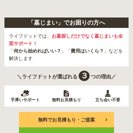
日野市
八王子市
大田区
中央区
多摩市
千代田区
調布市
足立区
「墓じまい」でお困りの方へ
東久留米市
葛飾区
墨田区
杉並区
新宿区
稲城市
板橋区
ライフドットでは、
お墓探しだけでなく墓じまいも全
面サポート！
「
何から始めればいい？
」「
費用はいくら？
」などを
解決します
３
＼ライフドットが選ばれる
つの理由／
手厚いサポート
無料お見積もり
立ち会い不要
無料でお見積もり・ご提案