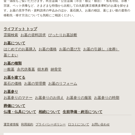
金・値段もご覧いただけます。民営霊園・公営霊園（市営・都立・都営）・有名寺院、宗教・
宗派、ペット供養など、さまざまな特徴から比較して白丸駅(東京都奥多摩町)のお墓を探せま
す。お墓の見学予約・資料請求の申込みのほか、墓石購入、お墓の移設、墓じまい後の遺骨の
移動先・移す方法についても気軽にご相談ください。
ライフドット トップ
霊園検索
お墓の資料請求
ぴったりお墓診断
お墓について
はじめてのお墓購入
お墓の価格
お墓の選び方
お墓の引越し（改葬）
墓じまい
お墓の種類
一般墓
永代供養墓
樹木葬
納骨堂
お墓を建てる
墓石の価格
お墓の管理費
お墓のリフォーム
お墓参り
お墓参りのマナー
お墓参りのお供え
お墓参りの服装
お墓参りの時期
葬儀について
仏壇・仏具について
相続について
生前準備・終活について
運営者情報
利用規約
プライバシーポリシー
口コミについて
お問い合わせ