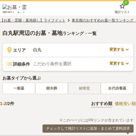
0
検討リスト
【お墓・霊園・墓地探し】ライフドット
東京都のおすすめお墓一覧ランキング
白丸駅周辺のお墓・墓地
ランキング・一覧
変更する
白丸
エリア
変更する
こだわり条件を選択
詳細条件
お墓タイプから選ぶ
一般墓
樹木葬
納骨堂
永代供養墓
1
-
2
/
2
件
おすすめ順
価格安い順
※このページにはPRリンクが含まれています
チェックして検討リストに追加・まとめて資料請求