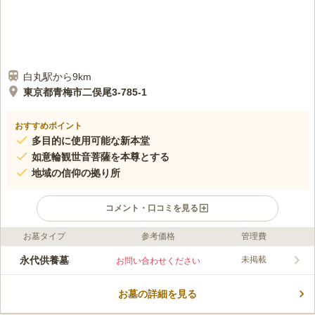
白丸駅から9km
東京都青梅市二俣尾3-785-1
おすすめポイント
多目的に使用可能な新本堂
如意輪観世音菩薩を本尊とする
地域の信仰の拠り所
コメント・口コミを見る
お墓タイプ
参考価格
管理費
口コミ評価
この霊園はまだ誰からも評価されていません。
永代供養墓
未掲載
お問い合わせください
お墓の詳細を見る