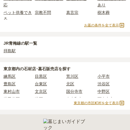
主な条件として、遺骨がすでにある、該当の市区町村に一定年数以
白丸駅周辺
で安価なお墓を探したい場合は、
価格の安い順
で並び替
なお、お墓によっては以下の費用が別途かかる場合があります。
応
あり
上住んでいるなどが挙げられます。
えてお墓を探すのがおすすめです。
・
開眼法要の費用
：お墓を新しく建てた際に行う儀式のための費
ペット供養でき
宗教不問
真言宗
樹木葬
条件を満たさない場合は、申し込み自体ができないことも多いた
用。僧侶に渡すお布施がかかります。
る
め、事前の確認が重要です。
・
納骨式の費用
：お墓に遺骨を納める儀式のための費用。僧侶に渡
お墓の条件を全て表示
契約条件の詳細は、各霊園のページをご確認いただくか、資料請求
永代供養墓
民営霊園
寺院墓地
すお布施、会食などの費用がかかります。
よりお問い合わせください。
・
年間管理費
：お墓の管理費。契約後、毎年発生するケースがあり
ます。
JR青梅線の駅一覧
拝島駅
正確な費用は、区画や石材の選び方によって大きく変わるため、見
積もりを取るまで確定しません。
現地見学では、担当者に「提示金額以外にかかる費用はないか」を
東京都
内の石材店･墓石販売店を探す
必ず確認することをおすすめします。
練馬区
目黒区
荒川区
小平市
現地への見学が難しい場合は、資料請求でも各霊園の詳しい料金案
豊島区
台東区
北区
渋谷区
内を取り寄せることができます。
東村山市
文京区
国分寺市
中野区
世田谷区
港区
東大和市
西東京市
東京都の市区町村を全て表示
立川市
奥多摩町
瑞穂町
江東区
小金井市
日の出町
品川区
三鷹市
狛江市
町田市
府中市
江戸川区
羽村市
昭島市
あきる野市
青梅市