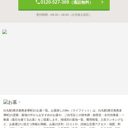
0120-527-369
（通話無料）
受付時間：
09:30～18:00
（土日祝も対応）
白丸駅(東京都奥多摩町)のお墓一覧。お墓探しのlife.（ライフドット）は、白丸駅(東京都奥多
摩町)の霊園・墓地の中からおすすめのお墓や、ご自宅近くの樹木葬・納骨堂・永代供養墓・一
般墓（墓石を建てるお墓）をご提案します。地域別の墓地一覧、費用相場、人気ランキングな
ど、お墓選びに役立つ情報が満載。お墓の評判・口コミや、詳細な交通アクセス・地図、料