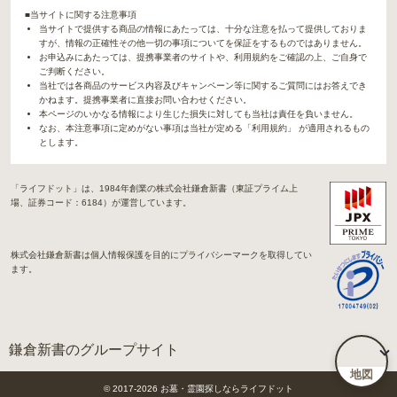
■当サイトに関する注意事項
当サイトで提供する商品の情報にあたっては、十分な注意を払って提供しておりま
すが、情報の正確性その他一切の事項についてを保証をするものではありません。
お申込みにあたっては、提携事業者のサイトや、利用規約をご確認の上、ご自身で
ご判断ください。
当社では各商品のサービス内容及びキャンペーン等に関するご質問にはお答えでき
かねます。提携事業者に直接お問い合わせください。
本ページのいかなる情報により生じた損失に対しても当社は責任を負いません。
なお、本注意事項に定めがない事項は当社が定める「利用規約」 が適用されるもの
とします。
「ライフドット」は、1984年創業の株式会社鎌倉新書（東証プライム上
場、証券コード：6184）が運営しています。
株式会社鎌倉新書は個人情報保護を目的にプライバシーマークを取得してい
ます。
鎌倉新書のグループサイト
地図
「Life.（ライフドット）」関連サイト
© 2017-
2026
お墓・霊園探しならライフドット