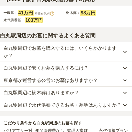
41万円
98万円
一般墓：
樹木葬：
※墓石代別
?
103万円
永代供養墓：
白丸駅周辺のお墓に関するよくある質問
白丸駅周辺でお墓を購入するには、いくらかかります
か？
白丸駅周辺で安くお墓を購入するには？
白丸駅周辺
での購入費用の目安は、
一般墓が約208万円、樹木葬が
約98万円、永代供養墓が約103万円
です。
東京都が運営する公営のお墓はありますか？
白丸駅周辺
で一番安価な
お墓
は、
奥多摩霊園
の
一般墓
で、
68万円
か
一般墓を建てる場合は、「永代使用料（土地代）」と「墓石代」の
らお求めいただけます。
2つが主な費用となります。
白丸駅周辺に樹木葬はありますか？
白丸駅周辺
には、公営の霊園の掲載がありません。
一般的に最も費用を抑えられるのは、他の方のご遺骨と一緒に埋葬
白丸駅周辺
の一般墓の永代使用料の平均は
41万円
で、墓石代は
東京
一方で、
東京都
内には、県または市区町村が運営する公営の霊園が
する
「合祀墓（ごうしぼ）」
と呼ばれるタイプです。個別のお墓に
都の平均
166.9万円
です。いずれも区画の広さや墓石の大きさ・素
白丸駅周辺で永代供養できるお墓・墓地はありますか？
白丸駅周辺
には、
1
件の樹木葬があります。
16
件あります。
比べて省スペースで管理の手間がかからないため、費用が安く設定
材によって変わります。
詳しくは、
白丸駅周辺
の樹木葬の一覧
をご覧ください。
されています。
樹木葬・納骨堂・永代供養墓は、基本的に墓石代がかからず、永代
白丸駅周辺
には、永代供養できるお墓・墓地が
3
件あります。
公営霊園は民営の霊園と異なり、契約にあたって応募資格が設けら
価格の目安は、1名あたり5万円〜30万円程度です。
使用料のみかかります。
こだわり条件から
白丸駅周辺
のお墓を探す
詳しくは、
白丸駅周辺
の永代供養の一覧
をご覧ください。
れているケースがほとんどです。
バリアフリー対
年間管理費なし
管理人常駐
永代供養プラン