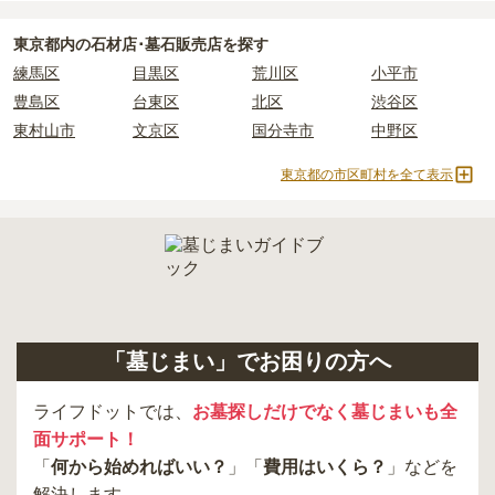
現地見学では、担当者に「提示金額以外にかかる費用はないか」を
必ず確認することをおすすめします。
東京都
内の石材店･墓石販売店を探す
現地への見学が難しい場合は、資料請求でも各霊園の詳しい料金案
練馬区
目黒区
荒川区
小平市
内を取り寄せることができます。
豊島区
台東区
北区
渋谷区
東村山市
文京区
国分寺市
中野区
東京都の市区町村を全て表示
「墓じまい」でお困りの方へ
ライフドットでは、
お墓探しだけでなく墓じまいも全
面サポート！
「
何から始めればいい？
」「
費用はいくら？
」などを
解決します