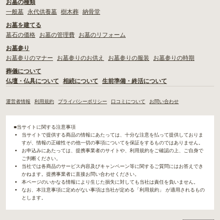
お墓の種類
一般墓
永代供養墓
樹木葬
納骨堂
お墓を建てる
墓石の価格
お墓の管理費
お墓のリフォーム
お墓参り
お墓参りのマナー
お墓参りのお供え
お墓参りの服装
お墓参りの時期
葬儀について
仏壇・仏具について
相続について
生前準備・終活について
運営者情報
利用規約
プライバシーポリシー
口コミについて
お問い合わせ
■当サイトに関する注意事項
当サイトで提供する商品の情報にあたっては、十分な注意を払って提供しておりま
すが、情報の正確性その他一切の事項についてを保証をするものではありません。
お申込みにあたっては、提携事業者のサイトや、利用規約をご確認の上、ご自身で
ご判断ください。
当社では各商品のサービス内容及びキャンペーン等に関するご質問にはお答えでき
かねます。提携事業者に直接お問い合わせください。
本ページのいかなる情報により生じた損失に対しても当社は責任を負いません。
なお、本注意事項に定めがない事項は当社が定める「利用規約」 が適用されるもの
とします。