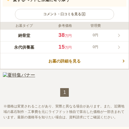
コメント・口コミを見る
お墓タイプ
参考価格
管理費
ライフドット編集部のコメント
向島たから陵苑は、「大切な家族が眠るのは、いつでも会いにい
38
納骨堂
0円
万円
ける場所。」というコンセプトを元に、快適で安全な祈りの空間
を持つ納骨堂です。駅から近く、宗旨宗派不問でペットの納骨も
15
永代供養墓
0円
万円
受け付けており、幅広い人にご利用いただけます。生前の申し込
コメントの続きを読む
み可能で、納骨するまでは護持費がかからないのも魅力的です。
高級墓石庵治石を使用した墓石区画もあり、納骨堂でも従来のお
お墓の詳細を見る
口コミ評価
墓と同じような石のお墓も選べます。
4.0
みんなの評価
口コミ
2
件
東向島駅が近いので、何でも揃いそうです。
60代
男性
口コミの続きを読む
1
価格は変更されることがあり、実際と異なる場合があります。また、近隣地
域の墓石制作・工事費を元にライフドット独自で算出した価格が一部含まれて
います。最新の価格等を知りたい場合は、資料請求にてご確認ください。