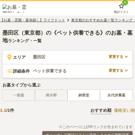
0
検討リスト
【お墓・霊園・墓地探し】ライフドット
東京都のおすすめお墓一覧ランキング
墨田区（東京都）の《ペット供養できる》のお墓・墓
地
ランキング・一覧
変更する
墨田区
エリア
変更する
ペット供養できる
詳細条件
お墓タイプから選ぶ
一般墓
樹木葬
納骨堂
永代供養墓
1
-
1
/
1
件
おすすめ順
価格安い順
※このページにはPRリンクが含まれています