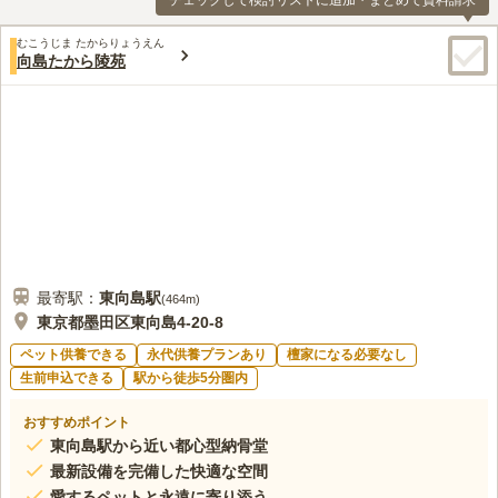
チェックして検討リストに追加・まとめて資料請求
むこうじま たからりょうえん
向島たから陵苑
最寄駅：
東向島
駅
(
464m
)
東京都墨田区東向島4-20-8
ペット供養できる
永代供養プランあり
檀家になる必要なし
生前申込できる
駅から徒歩5分圏内
おすすめポイント
東向島駅から近い都心型納骨堂
最新設備を完備した快適な空間
愛するペットと永遠に寄り添う