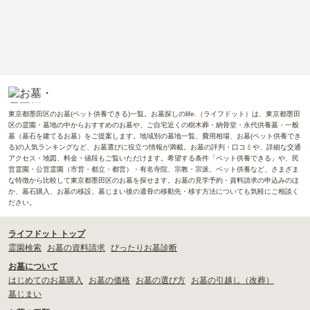
東京都墨田区のお墓(ペット供養できる)一覧。お墓探しのlife.（ライフドット）は、東京都墨田
区の霊園・墓地の中からおすすめのお墓や、ご自宅近くの樹木葬・納骨堂・永代供養墓・一般
墓（墓石を建てるお墓）をご提案します。地域別の墓地一覧、費用相場、お墓(ペット供養でき
る)の人気ランキングなど、お墓選びに役立つ情報が満載。お墓の評判・口コミや、詳細な交通
アクセス・地図、料金・値段もご覧いただけます。希望する条件「ペット供養できる」や、民
営霊園・公営霊園（市営・都立・都営）・有名寺院、宗教・宗派、ペット供養など、さまざま
な特徴から比較して東京都墨田区のお墓を探せます。お墓の見学予約・資料請求の申込みのほ
か、墓石購入、お墓の移設、墓じまい後の遺骨の移動先・移す方法についても気軽にご相談く
ださい。
ライフドット トップ
霊園検索
お墓の資料請求
ぴったりお墓診断
お墓について
はじめてのお墓購入
お墓の価格
お墓の選び方
お墓の引越し（改葬）
墓じまい