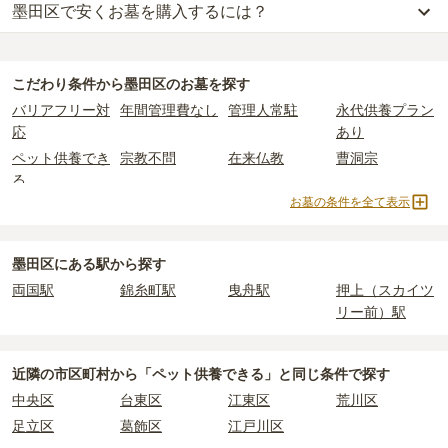
墨田区で安くお墓を購入するには？
墨田区
での購入費用の目安は、
一般墓が約297万円、樹木葬が約88
万円、納骨堂が約59万円、永代供養墓が約61万円
です。
墨田区
で一番安価な
お墓
は、
法性寺永代供養塔
の
永代供養墓
で、
7
一般墓を建てる場合は、「永代使用料（土地代）」と「墓石代」の
万円
からお求めいただけます。
2つが主な費用となります。
こだわり条件から
墨田区
のお墓を探す
一般的に最も費用を抑えられるのは、他の方のご遺骨と一緒に埋葬
墨田区
の一般墓の永代使用料の平均は
130万円
で、墓石代は
東京都
バリアフリー対
年間管理費なし
管理人常駐
永代供養プラン
する
「合祀墓（ごうしぼ）」
と呼ばれるタイプです。個別のお墓に
の平均
166.9万円
です。いずれも区画の広さや墓石の大きさ・素材
応
あり
比べて省スペースで管理の手間がかからないため、費用が安く設定
によって変わります。
ペット供養でき
宗教不問
在来仏教
曹洞宗
されています。
樹木葬・納骨堂・永代供養墓は、基本的に墓石代がかからず、永代
る
価格の目安は、1名あたり5万円〜30万円程度です。
使用料のみかかります。
お墓の条件を全て表示
真言宗
日蓮宗
浄土宗
臨済宗
墨田区
で安価なお墓を探したい場合は、
価格の安い順
で並び替えて
天台宗
樹木葬
納骨堂
永代供養墓
なお、お墓によっては以下の費用が別途かかる場合があります。
お墓を探すのがおすすめです。
・
開眼法要の費用
：お墓を新しく建てた際に行う儀式のための費
民営霊園
寺院墓地
1人用区画あり
2人用区画あり
墨田区にある駅から探す
用。僧侶に渡すお布施がかかります。
3人用区画あり
両国駅
錦糸町駅
曳舟駅
押上（スカイツ
・
納骨式の費用
：お墓に遺骨を納める儀式のための費用。僧侶に渡
リー前）駅
すお布施、会食などの費用がかかります。
・
年間管理費
：お墓の管理費。契約後、毎年発生するケースがあり
ます。
近隣の市区町村から
「ペット供養できる」と
同じ条件で探す
中央区
台東区
江東区
荒川区
正確な費用は、区画や石材の選び方によって大きく変わるため、見
足立区
葛飾区
江戸川区
積もりを取るまで確定しません。