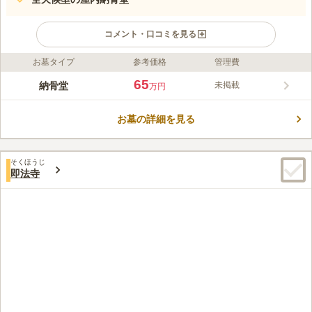
コメント・口コミを見る
お墓タイプ
参考価格
管理費
ライフドット編集部のコメント
賑わいのある「自由が丘駅」から徒歩約3分、心落ち着く納骨堂
65
納骨堂
未掲載
万円
が新たにオープンしました。外観には「陽光の輝」と題したステ
ンドグラスがはめ込まれ、その光が人々を明るく照らしてくれる
お墓の詳細を見る
ようにという願いがこめられています。プランは3つとシンプル
コメントの続きを読む
で、家族用が2つ、単身向けが1つとなっています。参拝室への入
室はカードキーをかざすだけで参拝の準備が整い、墓前にお花と
口コミ評価
焼香台が備えられているのでお手軽にご参拝できます。また、非
そくほうじ
この霊園はまだ誰からも評価されていません。
即法寺
接触型エレベーターなど、衛生面にも配慮されています。