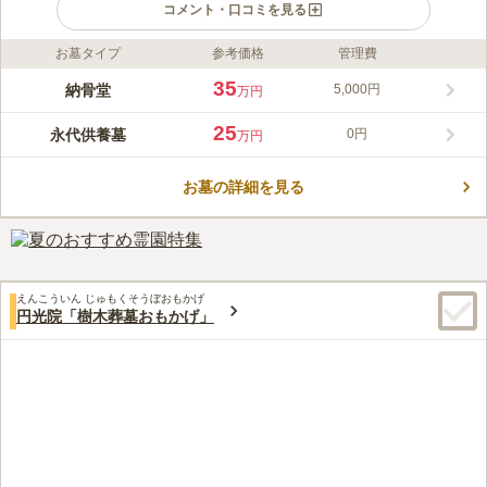
コメント・口コミを見る
お墓タイプ
参考価格
管理費
ライフドット編集部のコメント
閑静な住宅街の中に映える翡翠色の屋根が印象的な別院満足院。
35
納骨堂
5,000円
万円
福井県鯖江市にある誠照寺を本山とする真宗誠照寺派の東京別院
として、昭和元年に創始されました。 小田急線「梅ヶ丘駅」か
25
永代供養墓
0円
万円
ら徒歩３分という便利な立地にありながら、都会の喧騒を忘れさ
コメントの続きを読む
せる閑静な佇まいのお寺です。 満足院の納骨堂「浄光殿」は室
内にあり、天候を気にせずにゆっくりお参りいただけます。宗旨
お墓の詳細を見る
口コミ評価
を問わず、ご利用可能です。
この霊園はまだ誰からも評価されていません。
えんこういん じゅもくそうぼおもかげ
円光院「樹木葬墓おもかげ」