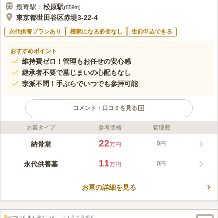
最寄駅：
松原
駅
(
559m
)
東京都世田谷区赤堤3-22-4
永代供養プランあり
檀家になる必要なし
生前申込できる
おすすめポイント
維持費ゼロ！管理もお任せの安心感
継承者不要で墓じまいの心配もなし
宗派不問！手ぶらでいつでも参拝可能
コメント・口コミを見る
お墓タイプ
参考価格
管理費
ライフドット編集部のコメント
東京都世田谷区赤堤の静かな住宅街に佇む即法寺は、寛永15年に
22
納骨堂
0円
万円
創建された歴史ある真宗大谷派の寺院です。平成にはガーデニン
グを施した墓地、2026年には時代のニーズに応えた「永代供養
11
永代供養墓
0円
万円
付納骨堂 御守閣」が建立され、時代に寄り添うお参りの形を提
コメントの続きを読む
案しています。東急世田谷線「松原駅」や小田急線「経堂駅」な
ど3駅から徒歩圏内というアクセスの良さも魅力で、いつでも気
お墓の詳細を見る
口コミ評価
軽に足を運ぶことができます。
この霊園はまだ誰からも評価されていません。
べついんまんぞくいん じょうこうでん