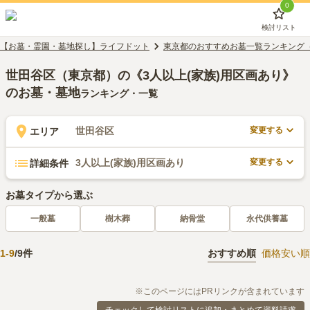
0
検討リスト
【お墓・霊園・墓地探し】ライフドット
東京都のおすすめお墓一覧ランキング
世田谷区（東京都）の《3人以上(家族)用区画あり》
のお墓・墓地
ランキング・一覧
変更する
世田谷区
エリア
変更する
3人以上(家族)用区画あり
詳細条件
お墓タイプから選ぶ
一般墓
樹木葬
納骨堂
永代供養墓
1
-
9
/
9
件
おすすめ順
価格安い順
※このページにはPRリンクが含まれています