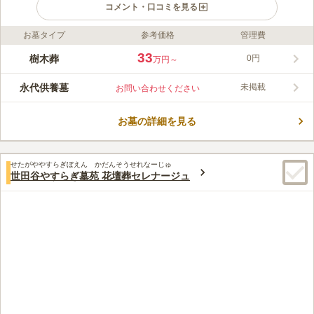
コメント・口コミを見る
お墓タイプ
参考価格
管理費
ライフドット編集部のコメント
世田谷自然の杜は、世田谷区北烏山町にあるお寺「妙祐寺」の境
33
樹木葬
0円
万円～
内にあります。妙祐寺の本堂は古代インド様式で、他のお寺には
無い雰囲気をしています。世田谷自然の杜は、本堂のモダンさも
永代供養墓
未掲載
お問い合わせください
感じられる独特な雰囲気に合った、高級感のある樹木葬地です。
コメントの続きを読む
灯籠風の石碑が並ぶ緑に囲まれた空間は、都心の喧騒を忘れ、静
かな気持ちでお墓参りができるでしょう。永代供養付きなので、
お墓の詳細を見る
口コミ評価
お墓の管理や継承が心配の方も安心です。
この霊園はまだ誰からも評価されていません。
せたがややすらぎぼえん かだんそうせれなーじゅ
世田谷やすらぎ墓苑 花壇葬セレナージュ