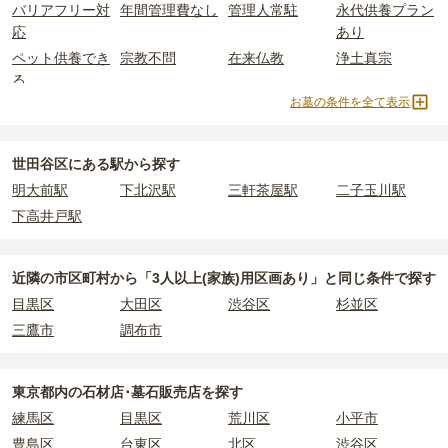
世田谷区
の一般墓の永代使用料の平均は
218万円
で、墓石代は
東京
バリアフリー対
年間管理費なし
管理人常駐
永代供養プラン
する
「合祀墓（ごうしぼ）」
と呼ばれるタイプです。個別のお墓に
都の平均
166.9万円
です。いずれも区画の広さや墓石の大きさ・素
応
あり
比べて省スペースで管理の手間がかからないため、費用が安く設定
材によって変わります。
ペット供養でき
宗教不問
在来仏教
浄土真宗
されています。
樹木葬・納骨堂・永代供養墓は、基本的に墓石代がかからず、永代
る
価格の目安は、1名あたり5万円〜30万円程度です。
使用料のみかかります。
お墓の条件を全て表示
曹洞宗
真言宗
日蓮宗
浄土宗
世田谷区
で安価なお墓を探したい場合は、
価格の安い順
で並び替え
臨済宗
天台宗
法華宗
樹木葬
なお、お墓によっては以下の費用が別途かかる場合があります。
てお墓を探すのがおすすめです。
・
開眼法要の費用
：お墓を新しく建てた際に行う儀式のための費
納骨堂
永代供養墓
民営霊園
寺院墓地
世田谷区にある駅から探す
用。僧侶に渡すお布施がかかります。
1人用区画あり
2人用区画あり
3人用区画あり
明大前駅
下北沢駅
三軒茶屋駅
二子玉川駅
・
納骨式の費用
：お墓に遺骨を納める儀式のための費用。僧侶に渡
下高井戸駅
すお布施、会食などの費用がかかります。
・
年間管理費
：お墓の管理費。契約後、毎年発生するケースがあり
ます。
近隣の市区町村から
「3人以上(家族)用区画あり」と
同じ条件で探す
目黒区
大田区
渋谷区
杉並区
正確な費用は、区画や石材の選び方によって大きく変わるため、見
三鷹市
調布市
積もりを取るまで確定しません。
現地見学では、担当者に「提示金額以外にかかる費用はないか」を
必ず確認することをおすすめします。
東京都
内の石材店･墓石販売店を探す
現地への見学が難しい場合は、資料請求でも各霊園の詳しい料金案
練馬区
目黒区
荒川区
小平市
内を取り寄せることができます。
豊島区
台東区
北区
渋谷区