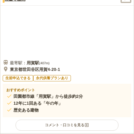
家族に足を悪くしている人間がいるため、タクシーで往復するの
40代
女性
みです。いつもお墓参りのみで移動するため、立ち寄ることはありませ
ん。
口コミの続きを読む
最寄駅：
用賀
駅
(
407m
)
東京都世田谷区用賀4-20-1
生前申込できる
永代供養プランあり
おすすめポイント
田園都市線「用賀駅」から徒歩約2分
12年に1回ある「午の年」
歴史ある建物
コメント・口コミを見る