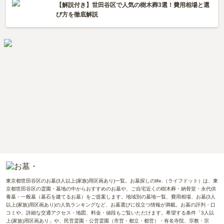
【解説付き】世田谷区で人気の樹木葬3選！費用相場と選
び方を徹底解説
東京都世田谷区のお墓(3人以上(家族)用区画あり)一覧。お墓探しのlife.（ライフドット）は、東
京都世田谷区の霊園・墓地の中からおすすめのお墓や、ご自宅近くの樹木葬・納骨堂・永代供
養墓・一般墓（墓石を建てるお墓）をご提案します。地域別の墓地一覧、費用相場、お墓(3人
以上(家族)用区画あり)の人気ランキングなど、お墓選びに役立つ情報が満載。お墓の評判・口
コミや、詳細な交通アクセス・地図、料金・値段もご覧いただけます。希望する条件「3人以
上(家族)用区画あり」や、民営霊園・公営霊園（市営・都立・都営）・有名寺院、宗教・宗