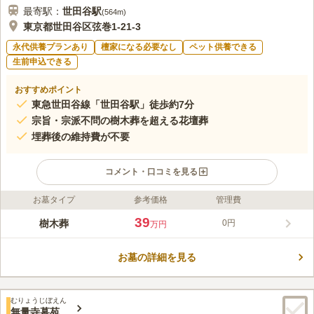
最寄駅：
世田谷
駅
(
564m
)
東京都世田谷区弦巻1-21-3
永代供養プランあり
檀家になる必要なし
ペット供養できる
生前申込できる
おすすめポイント
東急世田谷線「世田谷駅」徒歩約7分
宗旨・宗派不問の樹木葬を超える花壇葬
埋葬後の維持費が不要
コメント・口コミを見る
お墓タイプ
参考価格
管理費
ライフドット編集部のコメント
明るい雰囲気の園内は、蝶が舞い、花・緑・光が溢れる23区内で
39
樹木葬
0円
万円
希少な庭園風墓苑。閑静な住宅街にある「世田谷駅」から徒歩約
7分と好立地な場所にあります。「四季折々の花」をテーマに作
お墓の詳細を見る
られた花壇の下に眠る、樹木葬を超える花壇葬があります。園内
コメントの続きを読む
には心地よい音楽が流れ、心穏やかにお参りができます。また、
バリアフリー設計で車イスやベビーカーでも安心。さまざまなプ
口コミ評価
ランが用意されているので、お好みでお選び頂けます。
むりょうじぼえん
4.0
みんなの評価
口コミ
1
件
無量寺墓苑