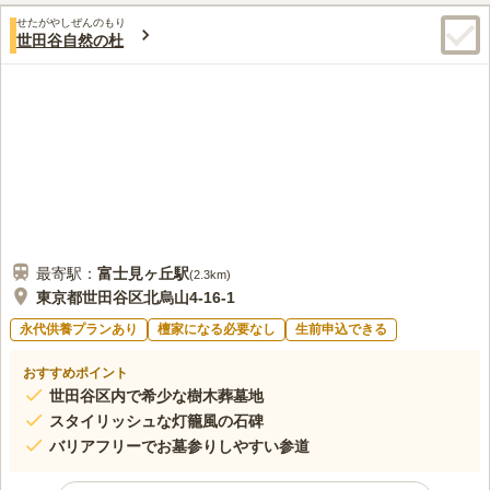
口コミ評価
り、都心にありながら静寂の中で安心してお眠りいただけます。
せたがやしぜんのもり
この霊園はまだ誰からも評価されていません。
世田谷自然の杜
最寄駅：
富士見ヶ丘
駅
(
2.3km
)
東京都世田谷区北烏山4-16-1
永代供養プランあり
檀家になる必要なし
生前申込できる
おすすめポイント
世田谷区内で希少な樹木葬墓地
スタイリッシュな灯籠風の石碑
バリアフリーでお墓参りしやすい参道