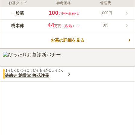
お墓タイプ
参考価格
管理費
ライフドット編集部のコメント
田園都市線「用賀駅」から徒歩4分と、アクセス良好な霊園で
100
一般墓
1,000円
万円
+墓石代
す。多くの緑に囲また無量寺墓苑は、高橋六右衛門尉直住が観音
様からお告げを受けて収めたと言われる観音像があり、12年に1
44
樹木葬
0円
万円（税込）～
度、牛年に御開帳が行われます。また、観音様のご巡業や御十夜
コメントの続きを読む
など、縁のある行事が盛んに行われてい大いに賑わっていたと言
われています。
お墓の詳細を見る
口コミ評価
この霊園はまだ誰からも評価されていません。
ほうとくじ のうこつどう おうかじょうえん
法徳寺 納骨堂 桜花浄苑