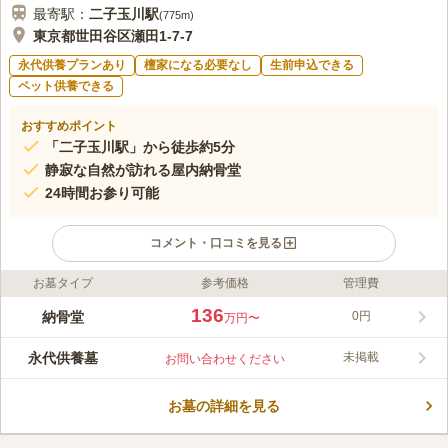
最寄駅：
二子玉川
駅
(
775m
)
東京都世田谷区瀬田1-7-7
永代供養プランあり
檀家になる必要なし
生前申込できる
ペット供養できる
おすすめポイント
「二子玉川駅」から徒歩約5分
静寂な自然が訪れる屋内納骨堂
24時間お参り可能
コメント・口コミを見る
お墓タイプ
参考価格
管理費
ライフドット編集部のコメント
2012年4月に完成した、緑豊かな永代供養納骨堂です。大井町線
136
納骨堂
0円
万円〜
「二子玉川駅」から徒歩約5分と、アクセス良好です。緑豊かに
囲まれた桜花浄苑は、春には枝垂れ桜が咲き誇り訪れる方々を癒
永代供養墓
未掲載
お問い合わせください
してくれます。また、納骨堂のほか、永代供養墓、ペット専用納
コメントの続きを読む
骨堂がありお好みに合わせて選ぶことができます。決められた日
時のみ屋内納骨堂内でのお参りができますが、24時間いつでも気
お墓の詳細を見る
口コミ評価
軽にお参りできます。
この霊園はまだ誰からも評価されていません。