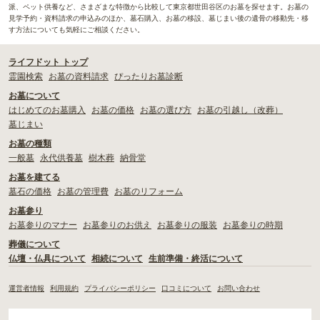
派、ペット供養など、さまざまな特徴から比較して東京都世田谷区のお墓を探せます。お墓の
見学予約・資料請求の申込みのほか、墓石購入、お墓の移設、墓じまい後の遺骨の移動先・移
す方法についても気軽にご相談ください。
ライフドット トップ
霊園検索
お墓の資料請求
ぴったりお墓診断
お墓について
はじめてのお墓購入
お墓の価格
お墓の選び方
お墓の引越し（改葬）
墓じまい
お墓の種類
一般墓
永代供養墓
樹木葬
納骨堂
お墓を建てる
墓石の価格
お墓の管理費
お墓のリフォーム
お墓参り
お墓参りのマナー
お墓参りのお供え
お墓参りの服装
お墓参りの時期
葬儀について
仏壇・仏具について
相続について
生前準備・終活について
運営者情報
利用規約
プライバシーポリシー
口コミについて
お問い合わせ