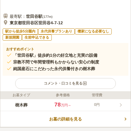
最寄駅：
世田谷
駅
(
177m
)
東京都世田谷区世田谷4-7-12
駅から徒歩5分圏内
永代供養プランあり
檀家になる必要なし
新規開園
生前申込できる
おすすめポイント
「世田谷駅」徒歩約1分の好立地と充実の設備
宗教不問で年間管理料もかからない安心の制度
純国産石にこだわった永代供養付きの樹木葬
コメント・口コミを見る
お墓タイプ
参考価格
管理費
ライフドット編集部のコメント
東急世田谷線「世田谷駅」から徒歩約1分という絶好の立地に、
78
樹木葬
0円
万円～
純国産の銘石にこだわった樹木葬墓「おもかげ」が誕生しまし
た。過去の宗旨宗派を問わず、年間管理費も不要なため、後継者
お墓の詳細を見る
に負担をかけたくない方や生前購入をご希望の方にも最適です。
コメントの続きを読む
最後の方の納骨から12年間は個別に埋葬され、その後は円光院が
永代にわたって手厚く供養いたします。駐車場も完備されてお