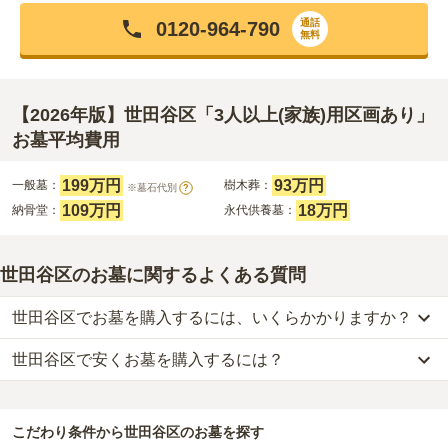
通話
0120-964-790
無料
【2026年版】世田谷区「3人以上(家族)用区画あり」
お墓平均費用
199万円
93万円
一般墓：
樹木葬：
※墓石代別
?
109万円
18万円
納骨堂：
永代供養墓：
世田谷区のお墓に関するよくある質問
世田谷区でお墓を購入するには、いくらかかりますか？
世田谷区で安くお墓を購入するには？
世田谷区
での購入費用の目安は、
一般墓が約385万円、樹木葬が約
73万円、納骨堂が約103万円、永代供養墓が約78万円
です。
世田谷区
で一番安価な
お墓
は、
乗満寺
の
永代供養墓
で、
10万円
から
一般墓を建てる場合は、「永代使用料（土地代）」と「墓石代」の
お求めいただけます。
2つが主な費用となります。
こだわり条件から
世田谷区
のお墓を探す
一般的に最も費用を抑えられるのは、他の方のご遺骨と一緒に埋葬