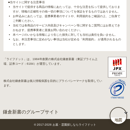
■当サイトに関する注意事項
当サイトで提供する商品の情報にあたっては、十分な注意を払って提供しておりま
すが、情報の正確性その他一切の事項についてを保証をするものではありません。
お申込みにあたっては、提携事業者のサイトや、利用規約をご確認の上、ご自身で
ご判断ください。
当社では各商品のサービス内容及びキャンペーン等に関するご質問にはお答えでき
かねます。提携事業者に直接お問い合わせください。
本ページのいかなる情報により生じた損失に対しても当社は責任を負いません。
なお、本注意事項に定めがない事項は当社が定める「利用規約」 が適用されるもの
とします。
「ライフドット」は、1984年創業の株式会社鎌倉新書（東証プライム上
場、証券コード：6184）が運営しています。
株式会社鎌倉新書は個人情報保護を目的にプライバシーマークを取得してい
ます。
鎌倉新書のグループサイト
地図
「Life.（ライフドット）」関連サイト
© 2017-
2026
お墓・霊園探しならライフドット