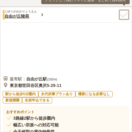
チェックして検討リストに追加・まとめて資料請求
じゆうがおかりょうえん
自由が丘陵苑
最寄駅：
自由が丘
駅
(
192m
)
東京都世田谷区奥沢5-29-11
駅から徒歩5分圏内
永代供養プランあり
檀家になる必要なし
新規開園
生前申込できる
おすすめポイント
3路線2駅から徒歩圏内
幅広い宗派への対応可能
全天候型の屋内納骨堂