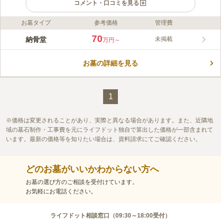
コメント・口コミを見る
お墓タイプ
参考価格
管理費
ライフドット編集部のコメント
大空閣寺は、東京都における唯一の虚空蔵霊場で、丑年・寅年生
70
納骨堂
未掲載
万円～
まれの方の守り本尊です。 1名用の納骨堂「中宮殿」と、3?4名
用の「観音堂 聖慶廟」の2種類のロッカー式納骨堂が用意されて
お墓の詳細を見る
います。 屋内型なので天候を気にすることなくお参りすること
コメントの続きを読む
ができ、草むしりや掃除も不要です。 周忌などのご法要が行え
る会場を同じ施設内に完備しているので、移動による負担も少な
口コミ評価
いです。
この霊園はまだ誰からも評価されていません。
1
価格は変更されることがあり、実際と異なる場合があります。また、近隣地
域の墓石制作・工事費を元にライフドット独自で算出した価格が一部含まれて
います。最新の価格等を知りたい場合は、資料請求にてご確認ください。
どのお墓がいいかわからない方へ
お墓の選び方のご相談を受付けています。
お気軽にお電話ください。
ライフドット相談窓口（
09:30～18:00
受付）