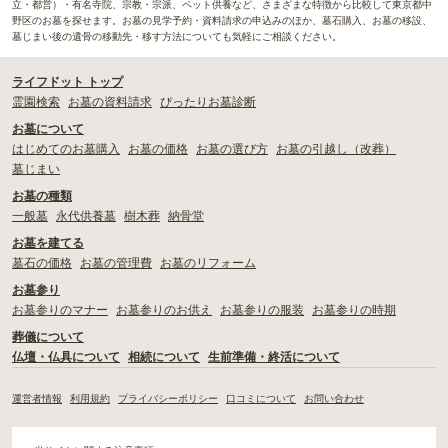
立・都営）・有名寺院、宗教・宗派、ペット供養など、さまざまな特徴から比較して東京都中
野区のお墓を探せます。お墓の見学予約・資料請求の申込みのほか、墓石購入、お墓の移設、
墓じまい後の遺骨の移動先・移す方法についても気軽にご相談ください。
ライフドット トップ
霊園検索
お墓の資料請求
ぴったりお墓診断
お墓について
はじめてのお墓購入
お墓の価格
お墓の選び方
お墓の引越し（改葬）
墓じまい
お墓の種類
一般墓
永代供養墓
樹木葬
納骨堂
お墓を建てる
墓石の価格
お墓の管理費
お墓のリフォーム
お墓参り
お墓参りのマナー
お墓参りのお供え
お墓参りの服装
お墓参りの時期
葬儀について
仏壇・仏具について
相続について
生前準備・終活について
運営者情報
利用規約
プライバシーポリシー
口コミについて
お問い合わせ