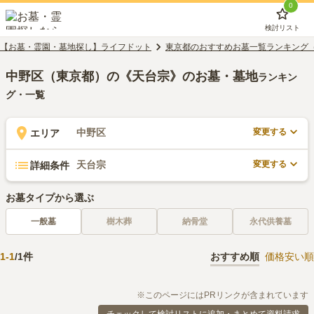
0
検討リスト
【お墓・霊園・墓地探し】ライフドット
東京都のおすすめお墓一覧ランキング
中野区（東京都）の《天台宗》のお墓・墓地
ランキン
グ・一覧
変更する
中野区
エリア
変更する
天台宗
詳細条件
お墓タイプから選ぶ
一般墓
樹木葬
納骨堂
永代供養墓
1
-
1
/
1
件
おすすめ順
価格安い順
※このページにはPRリンクが含まれています