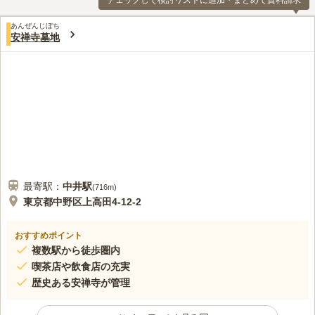
チェックして検討リストに追加・まとめて資料請求
あんぜんじぼち
安禅寺墓地
最寄駅：
中井
駅
(
716m
)
東京都中野区上高田4-12-2
おすすめポイント
複数駅から徒歩圏内
喫茶店や飲食店の充実
歴史ある安禅寺が管理