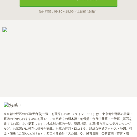
受付時間：
09:30～18:00
（土日祝も対応）
東京都中野区のお墓(天台宗)一覧。お墓探しのlife.（ライフドット）は、東京都中野区の霊園・
墓地の中からおすすめのお墓や、ご自宅近くの樹木葬・納骨堂・永代供養墓・一般墓（墓石を
建てるお墓）をご提案します。地域別の墓地一覧、費用相場、お墓(天台宗)の人気ランキング
など、お墓選びに役立つ情報が満載。お墓の評判・口コミや、詳細な交通アクセス・地図、料
金・値段もご覧いただけます。希望する条件「天台宗」や、民営霊園・公営霊園（市営・都