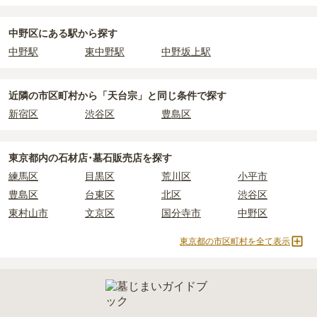
中野区
で安価なお墓を探したい場合は、
価格の安い順
で並び替えて
臨済宗
天台宗
真宗大谷派
樹木葬
なお、お墓によっては以下の費用が別途かかる場合があります。
お墓を探すのがおすすめです。
・
開眼法要の費用
：お墓を新しく建てた際に行う儀式のための費
納骨堂
永代供養墓
民営霊園
寺院墓地
中野区にある駅から探す
用。僧侶に渡すお布施がかかります。
1人用区画あり
2人用区画あり
3人用区画あり
中野駅
東中野駅
中野坂上駅
・
納骨式の費用
：お墓に遺骨を納める儀式のための費用。僧侶に渡
すお布施、会食などの費用がかかります。
・
年間管理費
：お墓の管理費。契約後、毎年発生するケースがあり
近隣の市区町村から
「天台宗」と
同じ条件で探す
ます。
新宿区
渋谷区
豊島区
正確な費用は、区画や石材の選び方によって大きく変わるため、見
積もりを取るまで確定しません。
東京都
内の石材店･墓石販売店を探す
現地見学では、担当者に「提示金額以外にかかる費用はないか」を
練馬区
目黒区
荒川区
小平市
必ず確認することをおすすめします。
豊島区
台東区
北区
渋谷区
現地への見学が難しい場合は、資料請求でも各霊園の詳しい料金案
東村山市
文京区
国分寺市
中野区
内を取り寄せることができます。
東京都の市区町村を全て表示