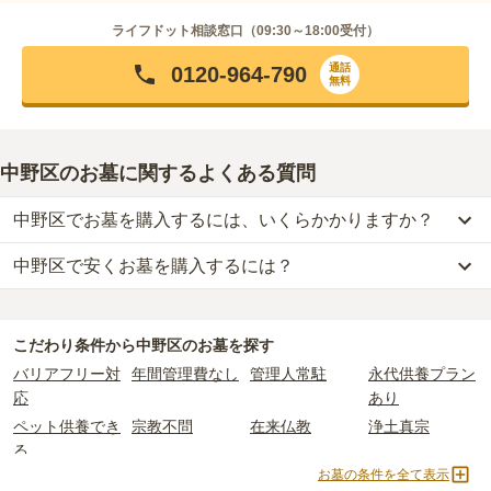
ライフドット相談窓口（
09:30～18:00
受付）
通話
0120-964-790
無料
中野区のお墓に関するよくある質問
中野区でお墓を購入するには、いくらかかりますか？
中野区で安くお墓を購入するには？
中野区
での購入費用の目安は、
一般墓が約312万円、樹木葬が約62
万円、納骨堂が約41万円、永代供養墓が約45万円
です。
中野区
で一番安価な
お墓
は、
シムティエール山手の杜
の
納骨堂
で、
一般墓を建てる場合は、「永代使用料（土地代）」と「墓石代」の
20万円
からお求めいただけます。
2つが主な費用となります。
こだわり条件から
中野区
のお墓を探す
一般的に最も費用を抑えられるのは、他の方のご遺骨と一緒に埋葬
中野区
の一般墓の永代使用料の平均は
145万円
で、墓石代は
東京都
バリアフリー対
年間管理費なし
管理人常駐
永代供養プラン
する
「合祀墓（ごうしぼ）」
と呼ばれるタイプです。個別のお墓に
の平均
166.9万円
です。いずれも区画の広さや墓石の大きさ・素材
応
あり
比べて省スペースで管理の手間がかからないため、費用が安く設定
によって変わります。
ペット供養でき
宗教不問
在来仏教
浄土真宗
されています。
樹木葬・納骨堂・永代供養墓は、基本的に墓石代がかからず、永代
る
価格の目安は、1名あたり5万円〜30万円程度です。
使用料のみかかります。
お墓の条件を全て表示
曹洞宗
真言宗
日蓮宗
浄土宗