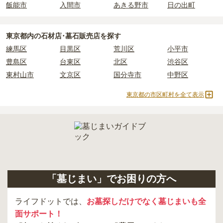
飯能市
入間市
あきる野市
日の出町
・
納骨式の費用
：お墓に遺骨を納める儀式のための費用。僧侶に渡
すお布施、会食などの費用がかかります。
・
年間管理費
：お墓の管理費。契約後、毎年発生するケースがあり
東京都
内の石材店･墓石販売店を探す
ます。
練馬区
目黒区
荒川区
小平市
豊島区
台東区
北区
渋谷区
正確な費用は、区画や石材の選び方によって大きく変わるため、見
東村山市
文京区
国分寺市
中野区
積もりを取るまで確定しません。
現地見学では、担当者に「提示金額以外にかかる費用はないか」を
東京都の市区町村を全て表示
必ず確認することをおすすめします。
現地への見学が難しい場合は、資料請求でも各霊園の詳しい料金案
内を取り寄せることができます。
「墓じまい」でお困りの方へ
ライフドットでは、
お墓探しだけでなく墓じまいも全
面サポート！