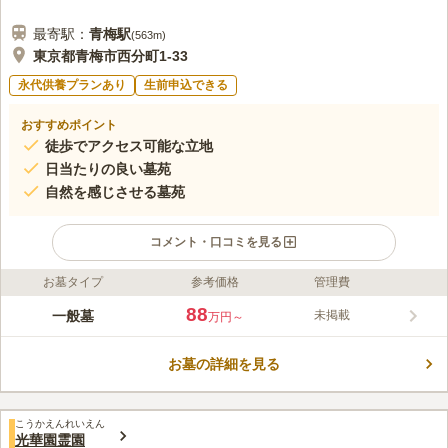
最寄駅：
青梅
駅
(
563m
)
東京都青梅市西分町1-33
永代供養プランあり
生前申込できる
おすすめポイント
徒歩でアクセス可能な立地
日当たりの良い墓苑
自然を感じさせる墓苑
コメント・口コミを見る
お墓タイプ
参考価格
管理費
ライフドット編集部のコメント
室町時代初期に建てられた由緒正しい墓苑です。 暖かい陽の光
88
一般墓
未掲載
万円～
が射し込み開放的な印象で気持ち良くご先祖様や故人のご参拝を
することができます。 墓苑に植えられている枝垂れ桜は大きく
お墓の詳細を見る
立派な桜で参拝する人を暖かく迎えてくれます。 入り口付近は
コメントの続きを読む
道路に面しているのですが、裏手にはたくさんの木々があり、自
然が好きな方におすすめの墓苑です。
口コミ評価
こうかえんれいえん
3.8
みんなの評価
口コミ
4
件
光華園霊園