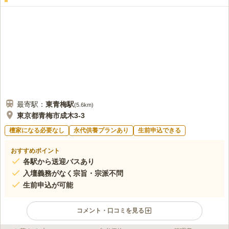
青梅の墓地は行くまでにお花屋さんがあるので、そこで花を買っ
20代
女性
ていけますし、歩いても近いので便利です。お墓から車で2~3分のところに
は食事処もあり、法事の際はいつも利用しています。親戚一同車で来るの
で、不便はないです。周囲は住宅街なので静かで良いと思います。
口コミの続きを読む
最寄駅：
東青梅
駅
(
5.6km
)
東京都青梅市成木3-3
檀家になる必要なし
永代供養プランあり
生前申込できる
おすすめポイント
各駅から送迎バスあり
入壇義務がなく宗旨・宗派不問
生前申込が可能
コメント・口コミを見る