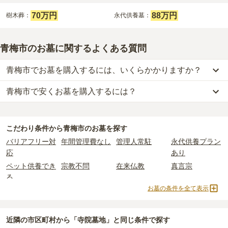
70万円
88万円
樹木葬：
永代供養墓：
青梅市のお墓に関するよくある質問
青梅市でお墓を購入するには、いくらかかりますか？
青梅市で安くお墓を購入するには？
青梅市
での購入費用の目安は、
一般墓が約187万円、樹木葬が約64
万円、永代供養墓が約88万円
です。
青梅市
で一番安価な
お墓
は、
梅岩寺 青梅クラウドガーデン
の
樹木葬
一般墓を建てる場合は、「永代使用料（土地代）」と「墓石代」の
で、
10万円
からお求めいただけます。
2つが主な費用となります。
こだわり条件から
青梅市
のお墓を探す
一般的に最も費用を抑えられるのは、他の方のご遺骨と一緒に埋葬
青梅市
の一般墓の永代使用料の平均は
21万円
で、墓石代は
東京都の
バリアフリー対
年間管理費なし
管理人常駐
永代供養プラン
する
「合祀墓（ごうしぼ）」
と呼ばれるタイプです。個別のお墓に
平均
166.9万円
です。いずれも区画の広さや墓石の大きさ・素材に
応
あり
比べて省スペースで管理の手間がかからないため、費用が安く設定
よって変わります。
ペット供養でき
宗教不問
在来仏教
真言宗
されています。
樹木葬・納骨堂・永代供養墓は、基本的に墓石代がかからず、永代
る
価格の目安は、1名あたり5万円〜30万円程度です。
使用料のみかかります。
お墓の条件を全て表示
臨済宗
樹木葬
永代供養墓
公営霊園
青梅市
で安価なお墓を探したい場合は、
価格の安い順
で並び替えて
民営霊園
寺院墓地
1人用区画あり
2人用区画あり
なお、お墓によっては以下の費用が別途かかる場合があります。
お墓を探すのがおすすめです。
・
開眼法要の費用
：お墓を新しく建てた際に行う儀式のための費
3人用区画あり
近隣の市区町村から
「寺院墓地」と
同じ条件で探す
用。僧侶に渡すお布施がかかります。