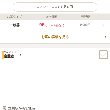
コメント・口コミを見る
お墓タイプ
参考価格
管理費
ライフドット編集部のコメント
多摩モノレール「立飛駅」「泉体育館駅」から徒歩約6分、JR中
95
一般墓
9,000円
万円～
+墓石代
央線立川駅や西武線玉川上水駅からもバス便が多数ある便利な立
地にある光隆寺立川別院墓地では、宗旨・宗派を問わず、寄付金
お墓の詳細を見る
の強要もなく、継承者がいない方でも安心してお申し込みいただ
コメントの続きを読む
ける永代供養システムを提供しています。充実した施設と広い駐
車場を完備しており、小さなお子様から高齢の方まで安心してご
口コミ評価
利用いただけます。
なんようじ
この霊園はまだ誰からも評価されていません。
南養寺
立川駅から3.3km