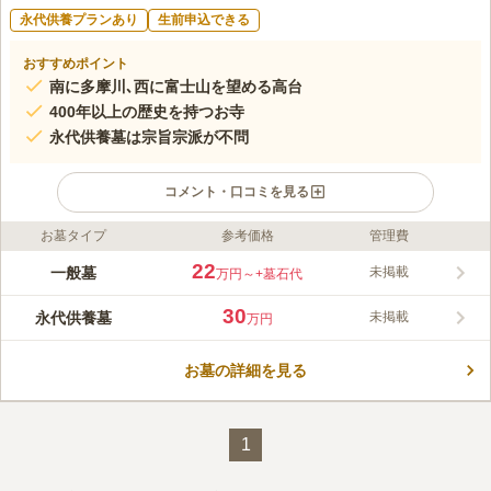
永代供養プランあり
生前申込できる
おすすめポイント
南に多摩川､西に富士山を望める高台
400年以上の歴史を持つお寺
永代供養墓は宗旨宗派が不問
コメント・口コミを見る
お墓タイプ
参考価格
管理費
ライフドット編集部のコメント
寶積寺は昭島市郷地町にある天台宗のお寺で、「郷地のお寺」と
22
一般墓
未掲載
万円～
+墓石代
して地域に親しまれています。境内は日当たりがよく、暖かい日
差しを感じながらお墓参りができる環境です。お墓のタイプは一
30
永代供養墓
未掲載
万円
般墓だけでなく永代供養墓もあります。後継者のいない方や一族
コメントの続きを読む
のお墓は不要とお考えの方でも利用可能です。周辺には「昭和記
念公園」や「多摩川緑地くじら運動公園」などレジャーを楽しめ
お墓の詳細を見る
口コミ評価
る公園があります。お墓参りの後に公園散策もいかがでしょう
この霊園はまだ誰からも評価されていません。
か。
1