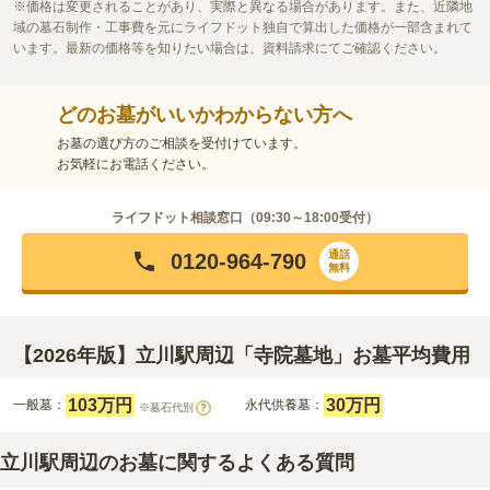
価格は変更されることがあり、実際と異なる場合があります。また、近隣地
域の墓石制作・工事費を元にライフドット独自で算出した価格が一部含まれて
います。最新の価格等を知りたい場合は、資料請求にてご確認ください。
どのお墓がいいかわからない方へ
お墓の選び方のご相談を受付けています。
お気軽にお電話ください。
ライフドット相談窓口（
09:30～18:00
受付）
通話
0120-964-790
無料
【2026年版】立川駅周辺「寺院墓地」お墓平均費用
103万円
30万円
一般墓：
永代供養墓：
※墓石代別
?
立川駅周辺のお墓に関するよくある質問