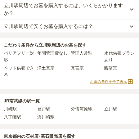
立川駅周辺でお墓を購入するには、いくらかかります
か？
立川駅周辺で安くお墓を購入するには？
立川駅周辺
での購入費用の目安は、
一般墓が約270万円、永代供養
墓が約30万円
です。
立川駅周辺
で一番安価な
お墓
は、
寶積寺
の
一般墓
で、
22万円
(墓石
一般墓を建てる場合は、「永代使用料（土地代）」と「墓石代」の
こだわり条件から
立川駅周辺
のお墓を探す
代別)
からお求めいただけます。
2つが主な費用となります。
バリアフリー対
年間管理費なし
管理人常駐
永代供養プラン
一般的に最も費用を抑えられるのは、他の方のご遺骨と一緒に埋葬
立川駅周辺
の一般墓の永代使用料の平均は
103万円
で、墓石代は
東
応
あり
する
「合祀墓（ごうしぼ）」
と呼ばれるタイプです。個別のお墓に
京都の平均
166.9万円
です。いずれも区画の広さや墓石の大きさ・
比べて省スペースで管理の手間がかからないため、費用が安く設定
素材によって変わります。
ペット供養でき
浄土真宗
真言宗
臨済宗
されています。
樹木葬・納骨堂・永代供養墓は、基本的に墓石代がかからず、永代
る
価格の目安は、1名あたり5万円〜30万円程度です。
使用料のみかかります。
お墓の条件を全て表示
天台宗
永代供養墓
寺院墓地
1人用区画あり
立川駅周辺
で安価なお墓を探したい場合は、
価格の安い順
で並び替
なお、お墓によっては以下の費用が別途かかる場合があります。
JR南武線の駅一覧
えてお墓を探すのがおすすめです。
・
開眼法要の費用
：お墓を新しく建てた際に行う儀式のための費
用。僧侶に渡すお布施がかかります。
川崎駅
登戸駅
分倍河原駅
立川駅
・
納骨式の費用
：お墓に遺骨を納める儀式のための費用。僧侶に渡
八丁畷駅
浜川崎駅
すお布施、会食などの費用がかかります。
・
年間管理費
：お墓の管理費。契約後、毎年発生するケースがあり
ます。
東京都
内の石材店･墓石販売店を探す