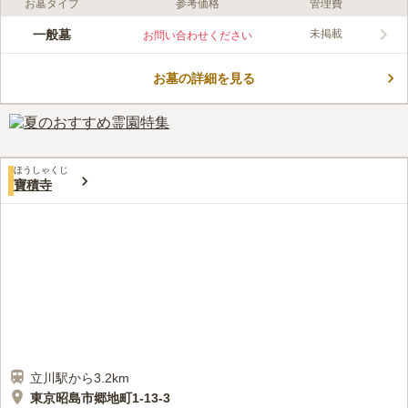
お墓タイプ
参考価格
管理費
ライフドット編集部のコメント
箕輪山光西寺は、東京都立川市にある浄土真宗の寺院です。 一
一般墓
未掲載
お問い合わせください
般墓、合葬墓「倶會一處」、レンタル墓「蓮台墓」があります。
レンタル墓とは、最終的に合葬墓へ葬る前に、一定の期間（1年
お墓の詳細を見る
～10年の間で期間を設定し）、個別の墓地として使用できる墓の
コメントの続きを読む
ことです。 「蓮台に乗って浄土へ行く野」という意味を持つ
「蓮台野」という言葉にちなんだものだそうです。
口コミ評価
この霊園はまだ誰からも評価されていません。
ほうしゃくじ
寶積寺
立川駅から3.2km
東京昭島市郷地町1-13-3