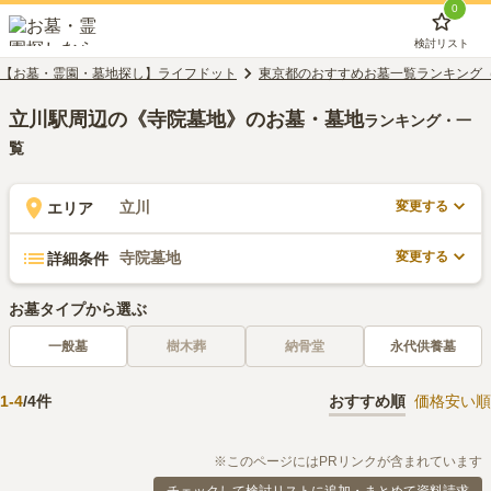
0
検討リスト
【お墓・霊園・墓地探し】ライフドット
東京都のおすすめお墓一覧ランキング
立川駅周辺の《寺院墓地》のお墓・墓地
ランキング・一
覧
変更する
立川
エリア
変更する
寺院墓地
詳細条件
お墓タイプから選ぶ
一般墓
樹木葬
納骨堂
永代供養墓
1
-
4
/
4
件
おすすめ順
価格安い順
※このページにはPRリンクが含まれています