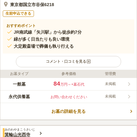
東京都国立市谷保6218
生前申込できる
おすすめポイント
JR南武線「矢川駅」から徒歩約7分
緑が多く日当たりも良い環境
大定殿斎場で葬儀も執り行える
コメント・口コミを見る
お墓タイプ
参考価格
管理費
ライフドット編集部のコメント
南養寺は、国立市谷保で古くから地域に親しまれているお寺で
84
一般墓
未掲載
万円～
+墓石代
す。1347年創建で、山門・本堂・鐘楼など数々の建物が国立市
の文化財に指定されています。最寄り駅の「矢川駅」から徒歩で
永代供養墓
未掲載
お問い合わせください
アクセスできる他、近隣にコンビニや喫茶店もあるので、買い物
コメントの続きを読む
や休憩もしやすい便利な環境です。「くにたち郷土文化館」に隣
接しているので、お参りと共に地域の歴史に親しむこともできま
お墓の詳細を見る
口コミ評価
す。国立市周辺でお墓をお探しの方におすすめです。
この霊園はまだ誰からも評価されていません。
みのわやまこうさいじ
箕輪山光西寺