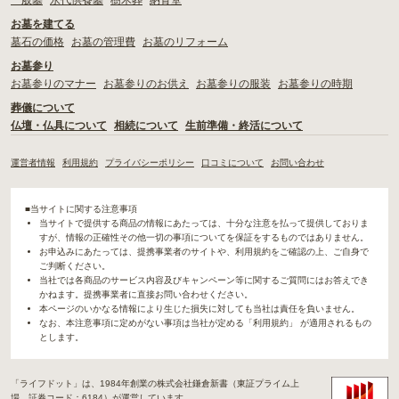
一般墓
永代供養墓
樹木葬
納骨堂
お墓を建てる
墓石の価格
お墓の管理費
お墓のリフォーム
お墓参り
お墓参りのマナー
お墓参りのお供え
お墓参りの服装
お墓参りの時期
葬儀について
仏壇・仏具について
相続について
生前準備・終活について
運営者情報
利用規約
プライバシーポリシー
口コミについて
お問い合わせ
■当サイトに関する注意事項
当サイトで提供する商品の情報にあたっては、十分な注意を払って提供しておりま
すが、情報の正確性その他一切の事項についてを保証をするものではありません。
お申込みにあたっては、提携事業者のサイトや、利用規約をご確認の上、ご自身で
ご判断ください。
当社では各商品のサービス内容及びキャンペーン等に関するご質問にはお答えでき
かねます。提携事業者に直接お問い合わせください。
本ページのいかなる情報により生じた損失に対しても当社は責任を負いません。
なお、本注意事項に定めがない事項は当社が定める「利用規約」 が適用されるもの
とします。
「ライフドット」は、1984年創業の株式会社鎌倉新書（東証プライム上
場、証券コード：6184）が運営しています。