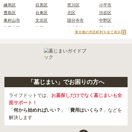
練馬区
目黒区
荒川区
小平市
正確な費用は、区画や石材の選び方によって大きく変わるため、見
豊島区
台東区
北区
渋谷区
積もりを取るまで確定しません。
東村山市
文京区
国分寺市
中野区
現地見学では、担当者に「提示金額以外にかかる費用はないか」を
世田谷区
港区
東大和市
西東京市
必ず確認することをおすすめします。
東京都の市区町村を全て表示
立川市
奥多摩町
瑞穂町
江東区
現地への見学が難しい場合は、資料請求でも各霊園の詳しい料金案
内を取り寄せることができます。
小金井市
日の出町
品川区
三鷹市
狛江市
町田市
府中市
江戸川区
羽村市
昭島市
あきる野市
青梅市
日野市
八王子市
大田区
中央区
多摩市
千代田区
調布市
足立区
「墓じまい」でお困りの方へ
東久留米市
葛飾区
墨田区
杉並区
新宿区
稲城市
板橋区
ライフドットでは、
お墓探しだけでなく墓じまいも全
面サポート！
「
何から始めればいい？
」「
費用はいくら？
」などを
解決します