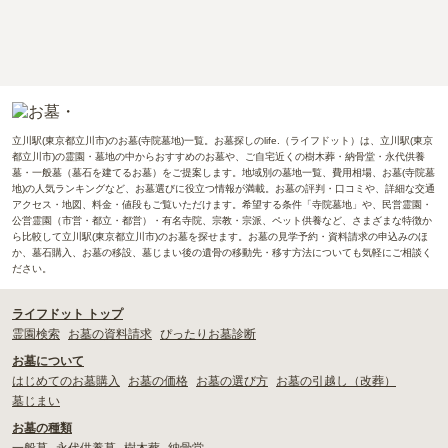
立川駅(東京都立川市)のお墓(寺院墓地)一覧。お墓探しのlife.（ライフドット）は、立川駅(東京
都立川市)の霊園・墓地の中からおすすめのお墓や、ご自宅近くの樹木葬・納骨堂・永代供養
墓・一般墓（墓石を建てるお墓）をご提案します。地域別の墓地一覧、費用相場、お墓(寺院墓
地)の人気ランキングなど、お墓選びに役立つ情報が満載。お墓の評判・口コミや、詳細な交通
アクセス・地図、料金・値段もご覧いただけます。希望する条件「寺院墓地」や、民営霊園・
公営霊園（市営・都立・都営）・有名寺院、宗教・宗派、ペット供養など、さまざまな特徴か
ら比較して立川駅(東京都立川市)のお墓を探せます。お墓の見学予約・資料請求の申込みのほ
か、墓石購入、お墓の移設、墓じまい後の遺骨の移動先・移す方法についても気軽にご相談く
ださい。
ライフドット トップ
霊園検索
お墓の資料請求
ぴったりお墓診断
お墓について
はじめてのお墓購入
お墓の価格
お墓の選び方
お墓の引越し（改葬）
墓じまい
お墓の種類