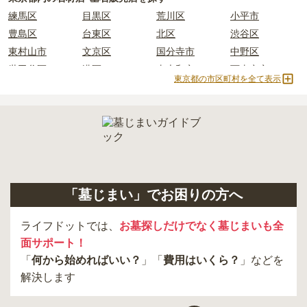
練馬区
目黒区
荒川区
小平市
正確な費用は、区画や石材の選び方によって大きく変わるため、見
豊島区
台東区
北区
渋谷区
積もりを取るまで確定しません。
東村山市
文京区
国分寺市
中野区
現地見学では、担当者に「提示金額以外にかかる費用はないか」を
世田谷区
港区
東大和市
西東京市
必ず確認することをおすすめします。
東京都の市区町村を全て表示
立川市
奥多摩町
瑞穂町
江東区
現地への見学が難しい場合は、資料請求でも各霊園の詳しい料金案
内を取り寄せることができます。
小金井市
日の出町
品川区
三鷹市
狛江市
町田市
府中市
江戸川区
羽村市
昭島市
あきる野市
青梅市
日野市
八王子市
大田区
中央区
多摩市
千代田区
調布市
足立区
「墓じまい」でお困りの方へ
東久留米市
葛飾区
墨田区
杉並区
新宿区
稲城市
板橋区
ライフドットでは、
お墓探しだけでなく墓じまいも全
面サポート！
「
何から始めればいい？
」「
費用はいくら？
」などを
解決します