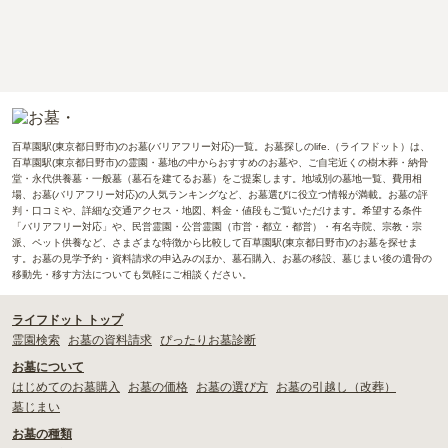
百草園駅(東京都日野市)のお墓(バリアフリー対応)一覧。お墓探しのlife.（ライフドット）は、
百草園駅(東京都日野市)の霊園・墓地の中からおすすめのお墓や、ご自宅近くの樹木葬・納骨
堂・永代供養墓・一般墓（墓石を建てるお墓）をご提案します。地域別の墓地一覧、費用相
場、お墓(バリアフリー対応)の人気ランキングなど、お墓選びに役立つ情報が満載。お墓の評
判・口コミや、詳細な交通アクセス・地図、料金・値段もご覧いただけます。希望する条件
「バリアフリー対応」や、民営霊園・公営霊園（市営・都立・都営）・有名寺院、宗教・宗
派、ペット供養など、さまざまな特徴から比較して百草園駅(東京都日野市)のお墓を探せま
す。お墓の見学予約・資料請求の申込みのほか、墓石購入、お墓の移設、墓じまい後の遺骨の
移動先・移す方法についても気軽にご相談ください。
ライフドット トップ
霊園検索
お墓の資料請求
ぴったりお墓診断
お墓について
はじめてのお墓購入
お墓の価格
お墓の選び方
お墓の引越し（改葬）
墓じまい
お墓の種類