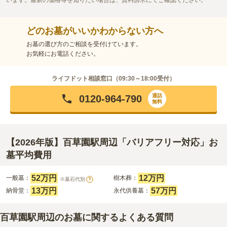
います。最新の価格等を知りたい場合は、資料請求にてご確認ください。
どのお墓がいいかわからない方へ
お墓の選び方のご相談を受付けています。
お気軽にお電話ください。
ライフドット相談窓口（
09:30～18:00
受付）
通話
0120-964-790
無料
【2026年版】百草園駅周辺「バリアフリー対応」お
墓平均費用
52万円
12万円
一般墓：
樹木葬：
※墓石代別
?
13万円
57万円
納骨堂：
永代供養墓：
百草園駅周辺のお墓に関するよくある質問