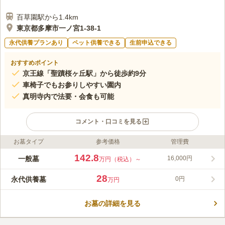
百草園駅から1.4km
東京都多摩市一ノ宮1-38-1
永代供養プランあり
ペット供養できる
生前申込できる
おすすめポイント
京王線「聖蹟桜ヶ丘駅」から徒歩約9分
車椅子でもお参りしやすい園内
真明寺内で法要・会食も可能
コメント・口コミを見る
お墓タイプ
参考価格
管理費
ライフドット編集部のコメント
真明寺は、多摩市一ノ宮にある創建400余年以上の由緒あるお寺
142.8
一般墓
16,000円
万円（税込）～
です。歴史あるお寺が管理されている墓地なので、安心してお墓
を持てます。墓地の利用にあたって、過去の宗旨・宗派は問われ
28
永代供養墓
0円
万円
ません。木々が美しく、手入れの行き届いた境内は清潔感があ
コメントの続きを読む
り、静かで心が落ち着きます。園内は日当たりが良く、太陽の光
が優しく降り注ぎ、明るい印象です。すぐ側に駐車場が併設され
お墓の詳細を見る
口コミ評価
ているので、お車をご利用の方にも便利です。
この霊園はまだ誰からも評価されていません。