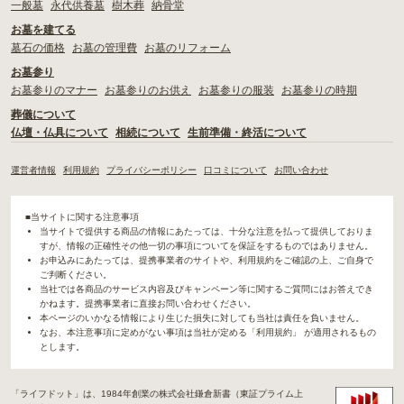
一般墓
永代供養墓
樹木葬
納骨堂
お墓を建てる
墓石の価格
お墓の管理費
お墓のリフォーム
お墓参り
お墓参りのマナー
お墓参りのお供え
お墓参りの服装
お墓参りの時期
葬儀について
仏壇・仏具について
相続について
生前準備・終活について
運営者情報
利用規約
プライバシーポリシー
口コミについて
お問い合わせ
■当サイトに関する注意事項
当サイトで提供する商品の情報にあたっては、十分な注意を払って提供しておりま
すが、情報の正確性その他一切の事項についてを保証をするものではありません。
お申込みにあたっては、提携事業者のサイトや、利用規約をご確認の上、ご自身で
ご判断ください。
当社では各商品のサービス内容及びキャンペーン等に関するご質問にはお答えでき
かねます。提携事業者に直接お問い合わせください。
本ページのいかなる情報により生じた損失に対しても当社は責任を負いません。
なお、本注意事項に定めがない事項は当社が定める「利用規約」 が適用されるもの
とします。
「ライフドット」は、1984年創業の株式会社鎌倉新書（東証プライム上