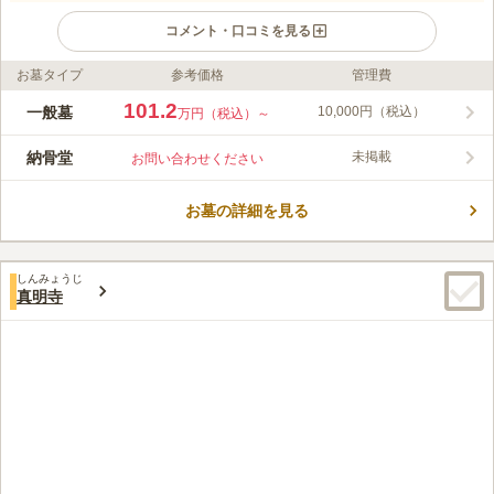
コメント・口コミを見る
お墓タイプ
参考価格
管理費
ライフドット編集部のコメント
新規オープンした明るい日差しが差し込む全区画平坦地の公園墓
101.2
一般墓
10,000円（税込）
万円（税込）～
地となっているので、ご年配の方や体の不自由な方でも安心で
す。 京王線「聖蹟桜ヶ丘駅」より徒歩10分とアクセス良好な立
納骨堂
未掲載
お問い合わせください
地で、聖蹟桜ヶ丘駅からはバスも複数あるため、バスでのお参り
コメントの続きを読む
も可能です。 在来仏教であれば宗派を問わずに利用でき、リー
ズナブルな価格なので、予算の少ない方でも安心して利用するこ
お墓の詳細を見る
口コミ評価
とができます。
3.9
みんなの評価
口コミ
6
件
周辺環境は、商業施設や飲食店がたくさんあるので、行き帰りに
20代
男性
しんみょうじ
買い物をしたり、食事をしたり、とても便利なエリアだと思う。
真明寺
口コミの続きを読む