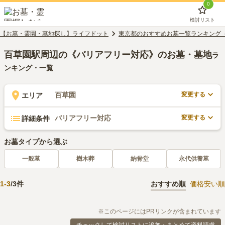
0
検討リスト
【お墓・霊園・墓地探し】ライフドット
東京都のおすすめお墓一覧ランキング
百草園駅周辺の《バリアフリー対応》のお墓・墓地
ラ
ンキング・一覧
変更する
百草園
エリア
変更する
バリアフリー対応
詳細条件
お墓タイプから選ぶ
一般墓
樹木葬
納骨堂
永代供養墓
1
-
3
/
3
件
おすすめ順
価格安い順
※このページにはPRリンクが含まれています