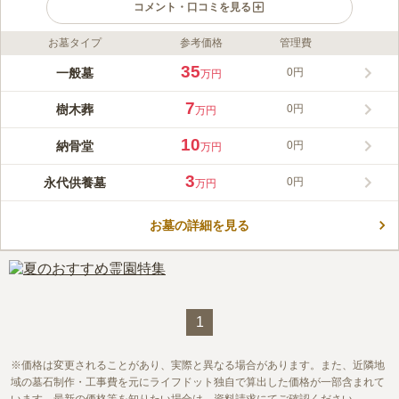
コメント・口コミを見る
お墓タイプ
参考価格
管理費
ライフドット編集部のコメント
かぐや霊園は、近隣初となる樹木葬を主体とした霊園です。全区
35
一般墓
0円
万円
画永代供養の付いた期限付きのお墓のため、承継者は不要です。
永代供養付き樹木葬墓は、墓標となる樹木（シンボルツリー）を
7
樹木葬
0円
万円
中央に植えて、その周辺に遺骨を埋葬するお墓です。永代供養付
コメントの続きを読む
き棚式供養墓は、御影石を使用したロッカー式の納骨堂です。永
10
納骨堂
0円
万円
代供養付き墓地新ココン墓は、通常のお墓と同じように、個別に
口コミ評価
お花や線香が手向けられるお墓です。合祀墓は竹をモチーフとし
この霊園はまだ誰からも評価されていません。
3
永代供養墓
0円
万円
たモニュメント（墓標）の下、さまざまな人と一緒に眠る永代供
養のお墓です。
お墓の詳細を見る
1
価格は変更されることがあり、実際と異なる場合があります。また、近隣地
域の墓石制作・工事費を元にライフドット独自で算出した価格が一部含まれて