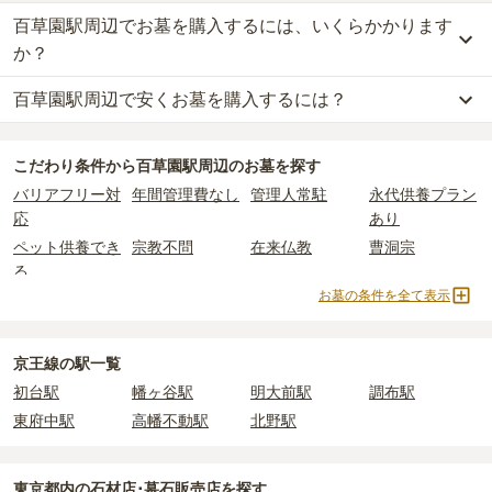
百草園駅周辺でお墓を購入するには、いくらかかります
か？
百草園駅周辺で安くお墓を購入するには？
百草園駅周辺
での購入費用の目安は、
一般墓が約219万円、樹木葬
が約12万円、納骨堂が約13万円、永代供養墓が約57万円
です。
百草園駅周辺
で一番安価な
お墓
は、
かぐや霊園
の
永代供養墓
で、
3
一般墓を建てる場合は、「永代使用料（土地代）」と「墓石代」の
こだわり条件から
百草園駅周辺
のお墓を探す
万円
からお求めいただけます。
2つが主な費用となります。
バリアフリー対
年間管理費なし
管理人常駐
永代供養プラン
一般的に最も費用を抑えられるのは、他の方のご遺骨と一緒に埋葬
百草園駅周辺
の一般墓の永代使用料の平均は
52万円
で、墓石代は
東
応
あり
する
「合祀墓（ごうしぼ）」
と呼ばれるタイプです。個別のお墓に
京都の平均
166.9万円
です。いずれも区画の広さや墓石の大きさ・
比べて省スペースで管理の手間がかからないため、費用が安く設定
素材によって変わります。
ペット供養でき
宗教不問
在来仏教
曹洞宗
されています。
樹木葬・納骨堂・永代供養墓は、基本的に墓石代がかからず、永代
る
価格の目安は、1名あたり5万円〜30万円程度です。
使用料のみかかります。
お墓の条件を全て表示
真言宗
臨済宗
樹木葬
納骨堂
永代供養墓
民営霊園
寺院墓地
1人用区画あり
百草園駅周辺
で安価なお墓を探したい場合は、
価格の安い順
で並び
なお、お墓によっては以下の費用が別途かかる場合があります。
2人用区画あり
3人用区画あり
京王線の駅一覧
替えてお墓を探すのがおすすめです。
・
開眼法要の費用
：お墓を新しく建てた際に行う儀式のための費
用。僧侶に渡すお布施がかかります。
初台駅
幡ヶ谷駅
明大前駅
調布駅
・
納骨式の費用
：お墓に遺骨を納める儀式のための費用。僧侶に渡
東府中駅
高幡不動駅
北野駅
すお布施、会食などの費用がかかります。
・
年間管理費
：お墓の管理費。契約後、毎年発生するケースがあり
ます。
東京都
内の石材店･墓石販売店を探す