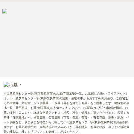
小田急多摩センター駅(東京都多摩市)のお墓(寺院墓地)一覧。お墓探しのlife.（ライフドット）
は、小田急多摩センター駅(東京都多摩市)の霊園・墓地の中からおすすめのお墓や、ご自宅近
くの樹木葬・納骨堂・永代供養墓・一般墓（墓石を建てるお墓）をご提案します。地域別の墓
地一覧、費用相場、お墓(寺院墓地)の人気ランキングなど、お墓選びに役立つ情報が満載。お
墓の評判・口コミや、詳細な交通アクセス・地図、料金・値段もご覧いただけます。希望する
条件「寺院墓地」や、民営霊園・公営霊園（市営・都立・都営）・有名寺院、宗教・宗派、ペ
ット供養など、さまざまな特徴から比較して小田急多摩センター駅(東京都多摩市)のお墓を探
せます。お墓の見学予約・資料請求の申込みのほか、墓石購入、お墓の移設、墓じまい後の遺
骨の移動先・移す方法についても気軽にご相談ください。