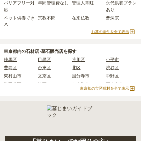
バリアフリー対
年間管理費なし
管理人常駐
永代供養プラン
一般的に最も費用を抑えられるのは、他の方のご遺骨と一緒に埋葬
2つが主な費用となります。
応
あり
する
「合祀墓（ごうしぼ）」
と呼ばれるタイプです。個別のお墓に
小田急多摩センター駅周辺
の一般墓の永代使用料の平均は
85万円
比べて省スペースで管理の手間がかからないため、費用が安く設定
で、墓石代は
東京都の平均
166.9万円
です。いずれも区画の広さや
ペット供養でき
宗教不問
在来仏教
曹洞宗
されています。
墓石の大きさ・素材によって変わります。
る
価格の目安は、1名あたり5万円〜30万円程度です。
樹木葬・納骨堂・永代供養墓は、基本的に墓石代がかからず、永代
お墓の条件を全て表示
真言宗
臨済宗
樹木葬
納骨堂
使用料のみかかります。
永代供養墓
民営霊園
寺院墓地
1人用区画あり
小田急多摩センター駅周辺
で安価なお墓を探したい場合は、
価格の
2人用区画あり
3人用区画あり
東京都
内の石材店･墓石販売店を探す
安い順
で並び替えてお墓を探すのがおすすめです。
なお、お墓によっては以下の費用が別途かかる場合があります。
・
開眼法要の費用
：お墓を新しく建てた際に行う儀式のための費
練馬区
目黒区
荒川区
小平市
用。僧侶に渡すお布施がかかります。
豊島区
台東区
北区
渋谷区
・
納骨式の費用
：お墓に遺骨を納める儀式のための費用。僧侶に渡
東村山市
文京区
国分寺市
中野区
すお布施、会食などの費用がかかります。
世田谷区
港区
東大和市
西東京市
・
年間管理費
：お墓の管理費。契約後、毎年発生するケースがあり
東京都の市区町村を全て表示
立川市
奥多摩町
瑞穂町
江東区
ます。
小金井市
日の出町
品川区
三鷹市
正確な費用は、区画や石材の選び方によって大きく変わるため、見
狛江市
町田市
府中市
江戸川区
積もりを取るまで確定しません。
羽村市
昭島市
あきる野市
青梅市
現地見学では、担当者に「提示金額以外にかかる費用はないか」を
日野市
八王子市
大田区
中央区
必ず確認することをおすすめします。
多摩市
千代田区
調布市
足立区
現地への見学が難しい場合は、資料請求でも各霊園の詳しい料金案