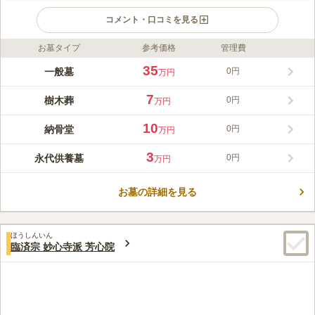
コメント・口コミを見る
お墓タイプ
参考価格
管理費
ライフドット編集部のコメント
かぐや霊園は、近隣初となる樹木葬を主体とした霊園です。全区
35
一般墓
0円
万円
画永代供養の付いた期限付きのお墓のため、承継者は不要です。
永代供養付き樹木葬墓は、墓標となる樹木（シンボルツリー）を
7
樹木葬
0円
万円
中央に植えて、その周辺に遺骨を埋葬するお墓です。永代供養付
コメントの続きを読む
き棚式供養墓は、御影石を使用したロッカー式の納骨堂です。永
10
納骨堂
0円
万円
代供養付き墓地新ココン墓は、通常のお墓と同じように、個別に
口コミ評価
お花や線香が手向けられるお墓です。合祀墓は竹をモチーフとし
この霊園はまだ誰からも評価されていません。
3
永代供養墓
0円
万円
たモニュメント（墓標）の下、さまざまな人と一緒に眠る永代供
養のお墓です。
お墓の詳細を見る
ほうしんいん
臨済宗 妙心寺派 芳心院