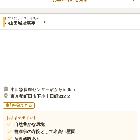
にはうららかな陽射しがさしこみ、穏やかな気持ちで故人に会う
コメントの続きを読む
ことができます。 徒歩圏にある「大塚公園」には、子ども広場
や健康遊具などもある芝生広場があります。 お参り後の時間
口コミ評価
を、ゆっくりと家族で過ごすのにピッタリです。
おやまだじょうしぼえん
この霊園はまだ誰からも評価されていません。
小山田城址墓苑
小田急多摩センター駅から5.3km
東京都町田市下小山田町332-2
生前申込できる
おすすめポイント
自然豊かな環境
曹洞宗の寺院として名高い霊園
法要施設あり