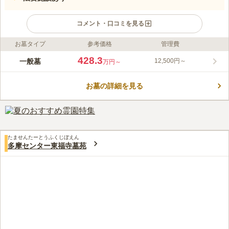
コメント・口コミを見る
お墓タイプ
参考価格
管理費
ライフドット編集部のコメント
緑豊かな多摩丘陵に抱かれた、歴史と風格を感じさせる寺院墓地
428.3
一般墓
12,500円～
万円～
です。管理する大泉寺は、小山田有重の子・行重が、父の菩提を
弔うために創建したと伝えられており、江戸時代には、良寛和尚
お墓の詳細を見る
の師であった大忍国仙禅師が住職を務めたこともあります。春に
コメントの続きを読む
は参道の桜並木が見事な花を咲かせるため、桜の名所としても知
られています。
口コミ評価
3.6
みんなの評価
口コミ
2
件
霊園の近辺には何もありません。車で10～15分のところにコン
60代
男性
たませんたーとうふくじぼえん
ビニがあります。その街道沿いにピザ屋、ラーメン屋さんがあります。霊
多摩センター東福寺墓苑
園近くの花屋さんは閉店してしまいましたので、お墓参り前には自宅近く
の花屋さんで買っていきます。
口コミの続きを読む