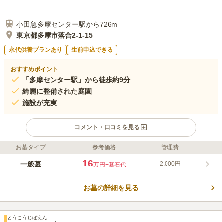
小田急多摩センター駅から726m
東京都多摩市落合2-1-15
永代供養プランあり
生前申込できる
おすすめポイント
「多摩センター駅」から徒歩約9分
綺麗に整備された庭園
施設が充実
コメント・口コミを見る
お墓タイプ
参考価格
管理費
ライフドット編集部のコメント
多摩市落合にある真言宗智山派の霊園です。納骨される方の宗
16
一般墓
2,000円
万円
+墓石代
旨・宗派は不問です。霊園の周辺は、娯楽施設や公園など、世代
問わず楽しめる環境が整っています。 寄り駅は、小田急線・京
お墓の詳細を見る
王線・多摩モノレール「多摩センター駅」で徒歩9分。または、
コメントの続きを読む
多摩センター駅「京王多摩車庫行き」「鶴川駅行き」東福寺前バ
ス停を下りてすぐとアクセス抜群です。 墓地も道幅がゆったり
口コミ評価
としていて、お参りしやすいです。
とうこうじぼえん
この霊園はまだ誰からも評価されていません。