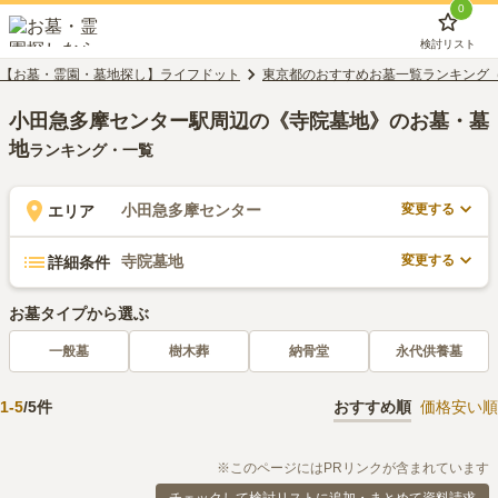
0
検討リスト
【お墓・霊園・墓地探し】ライフドット
東京都のおすすめお墓一覧ランキング
小田急多摩センター駅周辺の《寺院墓地》のお墓・墓
地
ランキング・一覧
変更する
小田急多摩センター
エリア
変更する
寺院墓地
詳細条件
お墓タイプから選ぶ
一般墓
樹木葬
納骨堂
永代供養墓
1
-
5
/
5
件
おすすめ順
価格安い順
※このページにはPRリンクが含まれています