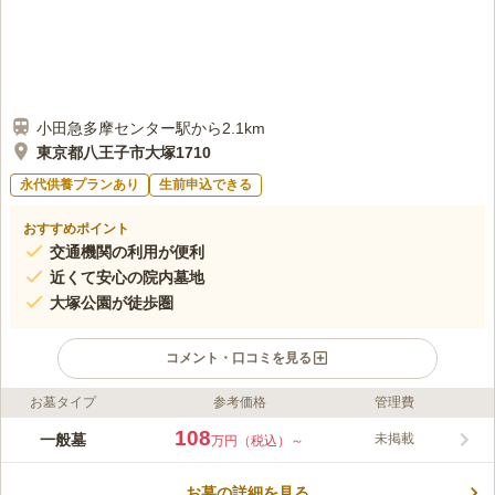
小田急多摩センター駅から2.1km
東京都八王子市大塚1710
永代供養プランあり
生前申込できる
おすすめポイント
交通機関の利用が便利
近くて安心の院内墓地
大塚公園が徒歩圏
コメント・口コミを見る
お墓タイプ
参考価格
管理費
ライフドット編集部のコメント
墓地形態は一般的なお墓で、馴染みのあるスタイルのお墓をお探
108
一般墓
未掲載
万円（税込）～
しの方におすすめです。 継承者なしでもお墓を建立できるの
で、おひとり様でも安心です。 住宅地の中にありますが、墓域
お墓の詳細を見る