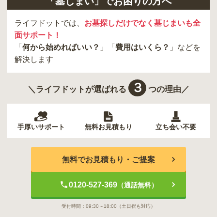
「墓じまい」でお困りの方へ
東久留米市
葛飾区
墨田区
杉並区
内を取り寄せることができます。
新宿区
稲城市
板橋区
ライフドットでは、
お墓探しだけでなく墓じまいも全
面サポート！
「
何から始めればいい？
」「
費用はいくら？
」などを
解決します
３
＼ライフドットが選ばれる
つの理由／
手厚いサポート
無料お見積もり
立ち会い不要
無料でお見積もり・ご提案
0120-527-369
（通話無料）
受付時間：
09:30～18:00
（土日祝も対応）