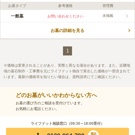
お墓タイプ
参考価格
管理費
ライフドット編集部のコメント
歴史が残る曹洞宗の古刹・東光寺の境内墓地です。周囲に多摩丘
一般墓
未掲載
お問い合わせください
陵の自然が広がり、遠くに富士山を見ることができます。建久4
年（1193年）範頼の家臣であった永井某がこの地に移り住み、
お墓の詳細を見る
お堂を建立してお祀りしたことを起源とします。以来、除病延命
コメントの続きを読む
の霊験があらたかで、多くの村人がその恩恵を受けていたことか
ら、舜雄義孝大和尚が寛永2年（1625年）長谷山東光寺を創建し
口コミ評価
ました。
この霊園はまだ誰からも評価されていません。
1
価格は変更されることがあり、実際と異なる場合があります。また、近隣地
域の墓石制作・工事費を元にライフドット独自で算出した価格が一部含まれて
います。最新の価格等を知りたい場合は、資料請求にてご確認ください。
どのお墓がいいかわからない方へ
お墓の選び方のご相談を受付けています。
お気軽にお電話ください。
ライフドット相談窓口（
09:30～18:00
受付）
通話