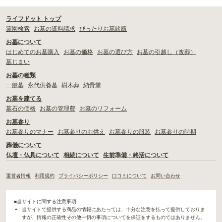
ライフドット トップ
霊園検索
お墓の資料請求
ぴったりお墓診断
お墓について
はじめてのお墓購入
お墓の価格
お墓の選び方
お墓の引越し（改葬）
墓じまい
お墓の種類
一般墓
永代供養墓
樹木葬
納骨堂
お墓を建てる
墓石の価格
お墓の管理費
お墓のリフォーム
お墓参り
お墓参りのマナー
お墓参りのお供え
お墓参りの服装
お墓参りの時期
葬儀について
仏壇・仏具について
相続について
生前準備・終活について
運営者情報
利用規約
プライバシーポリシー
口コミについて
お問い合わせ
■当サイトに関する注意事項
当サイトで提供する商品の情報にあたっては、十分な注意を払って提供しておりま
すが、情報の正確性その他一切の事項についてを保証をするものではありません。