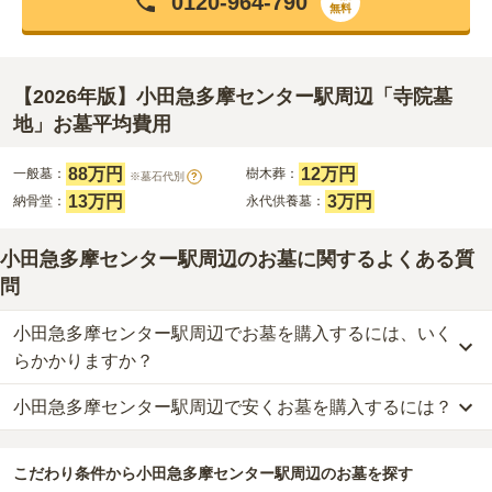
0120-964-790
無料
【2026年版】小田急多摩センター駅周辺「寺院墓
地」お墓平均費用
88万円
12万円
一般墓：
樹木葬：
※墓石代別
?
13万円
3万円
納骨堂：
永代供養墓：
小田急多摩センター駅周辺のお墓に関するよくある質
問
小田急多摩センター駅周辺でお墓を購入するには、いく
らかかりますか？
小田急多摩センター駅周辺で安くお墓を購入するには？
小田急多摩センター駅周辺
での購入費用の目安は、
一般墓が約252
万円、樹木葬が約47万円、納骨堂が約13万円、永代供養墓が約29
小田急多摩センター駅周辺
で一番安価な
お墓
は、
かぐや霊園
の
永代
万円
です。
こだわり条件から
小田急多摩センター駅周辺
のお墓を探す
供養墓
で、
3万円
からお求めいただけます。
一般墓を建てる場合は、「永代使用料（土地代）」と「墓石代」の