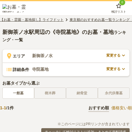
0
検討リスト
【お墓・霊園・墓地探し】ライフドット
東京都のおすすめお墓一覧ランキング
新御茶ノ水駅周辺の《寺院墓地》のお墓・墓地
ランキ
ング・一覧
変更する
新御茶ノ水
エリア
変更する
寺院墓地
詳細条件
お墓タイプから選ぶ
一般墓
樹木葬
納骨堂
永代供養墓
1
-
1
/
1
件
おすすめ順
価格安い順
※このページにはPRリンクが含まれています