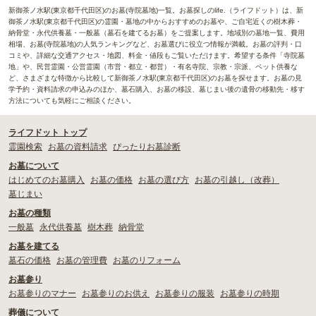
新御茶ノ水駅(東京都千代田区)のお墓(寺院墓地)一覧。お墓探しのlife.（ライフドット）は、新
御茶ノ水駅(東京都千代田区)の霊園・墓地の中からおすすめのお墓や、ご自宅近くの樹木葬・
納骨堂・永代供養墓・一般墓（墓石を建てるお墓）をご提案します。地域別の墓地一覧、費用
相場、お墓(寺院墓地)の人気ランキングなど、お墓選びに役立つ情報が満載。お墓の評判・口
コミや、詳細な交通アクセス・地図、料金・値段もご覧いただけます。希望する条件「寺院墓
地」や、民営霊園・公営霊園（市営・都立・都営）・有名寺院、宗教・宗派、ペット供養な
ど、さまざまな特徴から比較して新御茶ノ水駅(東京都千代田区)のお墓を探せます。お墓の見
学予約・資料請求の申込みのほか、墓石購入、お墓の移設、墓じまい後の遺骨の移動先・移す
方法についても気軽にご相談ください。
ライフドット トップ
霊園検索
お墓の資料請求
ぴったりお墓診断
お墓について
はじめてのお墓購入
お墓の価格
お墓の選び方
お墓の引越し（改葬）
墓じまい
お墓の種類
一般墓
永代供養墓
樹木葬
納骨堂
お墓を建てる
墓石の価格
お墓の管理費
お墓のリフォーム
お墓参り
お墓参りのマナー
お墓参りのお供え
お墓参りの服装
お墓参りの時期
葬儀について