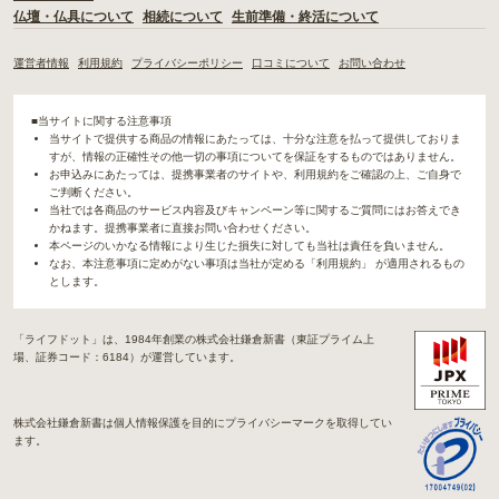
仏壇・仏具について
相続について
生前準備・終活について
運営者情報
利用規約
プライバシーポリシー
口コミについて
お問い合わせ
■当サイトに関する注意事項
当サイトで提供する商品の情報にあたっては、十分な注意を払って提供しておりま
すが、情報の正確性その他一切の事項についてを保証をするものではありません。
お申込みにあたっては、提携事業者のサイトや、利用規約をご確認の上、ご自身で
ご判断ください。
当社では各商品のサービス内容及びキャンペーン等に関するご質問にはお答えでき
かねます。提携事業者に直接お問い合わせください。
本ページのいかなる情報により生じた損失に対しても当社は責任を負いません。
なお、本注意事項に定めがない事項は当社が定める「利用規約」 が適用されるもの
とします。
「ライフドット」は、1984年創業の株式会社鎌倉新書（東証プライム上
場、証券コード：6184）が運営しています。
株式会社鎌倉新書は個人情報保護を目的にプライバシーマークを取得してい
ます。