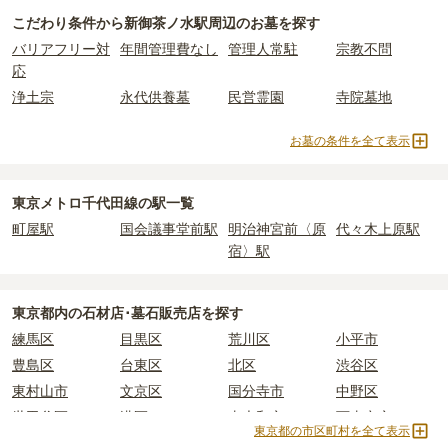
新御茶ノ水駅周辺
で一番安価な
お墓
は、
法真寺
の
一般墓
で、
282万
一般墓を建てる場合は、「永代使用料（土地代）」と「墓石代」の
こだわり条件から
新御茶ノ水駅周辺
のお墓を探す
円
からお求めいただけます。
2つが主な費用となります。
バリアフリー対
年間管理費なし
管理人常駐
宗教不問
一般的に最も費用を抑えられるのは、他の方のご遺骨と一緒に埋葬
新御茶ノ水駅周辺
の一般墓の永代使用料の平均は
182万円
で、墓石
応
する
「合祀墓（ごうしぼ）」
と呼ばれるタイプです。個別のお墓に
代は
東京都の平均
166.9万円
です。いずれも区画の広さや墓石の大
比べて省スペースで管理の手間がかからないため、費用が安く設定
きさ・素材によって変わります。
浄土宗
永代供養墓
民営霊園
寺院墓地
されています。
価格の目安は、1名あたり5万円〜30万円程度です。
なお、お墓によっては以下の費用が別途かかる場合があります。
お墓の条件を全て表示
・
開眼法要の費用
：お墓を新しく建てた際に行う儀式のための費
新御茶ノ水駅周辺
で安価なお墓を探したい場合は、
価格の安い順
で
用。僧侶に渡すお布施がかかります。
東京メトロ千代田線の駅一覧
並び替えてお墓を探すのがおすすめです。
・
納骨式の費用
：お墓に遺骨を納める儀式のための費用。僧侶に渡
すお布施、会食などの費用がかかります。
町屋駅
国会議事堂前駅
明治神宮前〈原
代々木上原駅
・
年間管理費
：お墓の管理費。契約後、毎年発生するケースがあり
宿〉駅
ます。
東京都
内の石材店･墓石販売店を探す
正確な費用は、区画や石材の選び方によって大きく変わるため、見
積もりを取るまで確定しません。
練馬区
目黒区
荒川区
小平市
現地見学では、担当者に「提示金額以外にかかる費用はないか」を
豊島区
台東区
北区
渋谷区
必ず確認することをおすすめします。
東村山市
文京区
国分寺市
中野区
現地への見学が難しい場合は、資料請求でも各霊園の詳しい料金案
世田谷区
港区
東大和市
西東京市
内を取り寄せることができます。
東京都の市区町村を全て表示
立川市
奥多摩町
瑞穂町
江東区