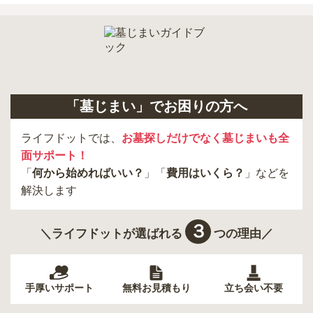
小金井市
日の出町
品川区
三鷹市
狛江市
町田市
府中市
江戸川区
羽村市
昭島市
あきる野市
青梅市
日野市
八王子市
大田区
中央区
多摩市
千代田区
調布市
足立区
「墓じまい」でお困りの方へ
東久留米市
葛飾区
墨田区
杉並区
新宿区
稲城市
板橋区
ライフドットでは、
お墓探しだけでなく墓じまいも全
面サポート！
「
何から始めればいい？
」「
費用はいくら？
」などを
解決します
３
＼ライフドットが選ばれる
つの理由／
手厚いサポート
無料お見積もり
立ち会い不要