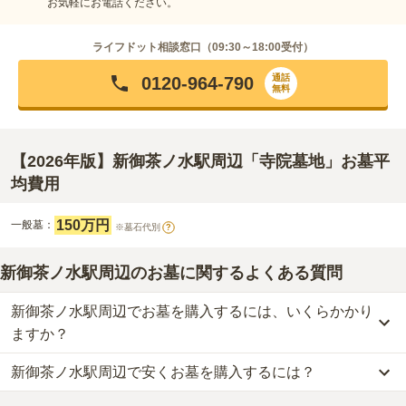
お気軽にお電話ください。
ライフドット相談窓口（
09:30～18:00
受付）
通話
0120-964-790
無料
【2026年版】新御茶ノ水駅周辺「寺院墓地」お墓平
均費用
150万円
一般墓：
※墓石代別
?
新御茶ノ水駅周辺のお墓に関するよくある質問
新御茶ノ水駅周辺でお墓を購入するには、いくらかかり
ますか？
新御茶ノ水駅周辺で安くお墓を購入するには？
新御茶ノ水駅周辺
での購入費用の目安は、
一般墓が約349万円
で
す。