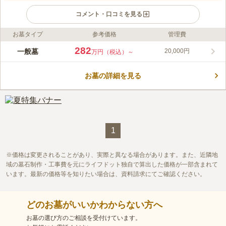
コメント・口コミを見る
お墓タイプ
参考価格
管理費
ライフドット編集部のコメント
本郷赤門浄苑法真寺は、陽当り良好で緑に囲まれており、ゆっく
282
一般墓
20,000円
万円（税込）～
りした雰囲気の中でお参りすることができます。 大江戸線「本
郷三丁目駅」から徒歩約6分、都営バス「東大赤門バス停」から
お墓の詳細を見る
徒歩約1分と、各交通機関からのアクセスも抜群です。 法真寺は
コメントの続きを読む
1596年に知恩院から寺号を授与された浄土宗寺院です。家康公
御台所の天野図書が下屋敷を寄進し、伝通院の栄誉泉良和尚が開
口コミ評価
山しました。 1838年の火災で焼失後、翌年に本堂を再建。仏像
この霊園はまだ誰からも評価されていません。
は焼失を免れ、関東大震災や第二次大戦でも被害を受けませんで
した。
1
価格は変更されることがあり、実際と異なる場合があります。また、近隣地
域の墓石制作・工事費を元にライフドット独自で算出した価格が一部含まれて
います。最新の価格等を知りたい場合は、資料請求にてご確認ください。
どのお墓がいいかわからない方へ
お墓の選び方のご相談を受付けています。